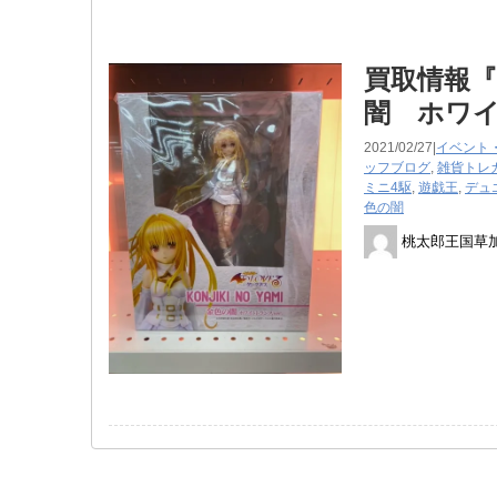
買取情報『
闇 ホワイ
2021/02/27|
イベント
ッフブログ
,
雑貨
トレ
ミニ4駆
,
遊戯王
,
デュ
色の闇
桃太郎王国草