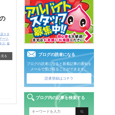
色の
ス店スタ
アーツ
,
クネス
,
金
ブログの読者になる
を見る
ブログの読者になると新着記事の通知を
メールで受け取ることができます。
読者登録はコチラ
ブログ内の記事を検索する