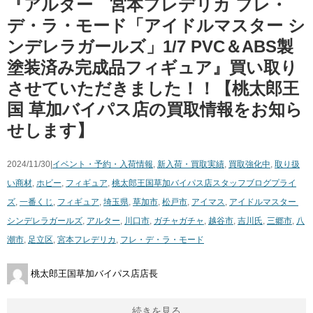
『アルター 宮本フレデリカ ​フレ・
デ・ラ・モード「アイドルマスター ​シ
ンデレラガールズ」1/7 ​PVC＆ABS製
塗装済み完成品フィギュア』買い取り
させていただきました！！【桃太郎王
国 草加バイパス店の買取情報をお知ら
せします】
2024/11/30|
イベント・予約・入荷情報
,
新入荷・買取実績
,
買取強化中
,
取り扱
い商材
,
ホビー
,
フィギュア
,
桃太郎王国草加バイパス店スタッフブログ
プライ
ズ
,
一番くじ
,
フィギュア
,
埼玉県
,
草加市
,
松戸市
,
アイマス
,
アイドルマスター ​
シンデレラガールズ
,
アルター
,
川口市
,
ガチャガチャ
,
越谷市
,
吉川氏
,
三郷市
,
八
潮市
,
足立区
,
宮本フレデリカ
,
フレ・デ・ラ・モード
桃太郎王国草加バイパス店店長
続きを見る