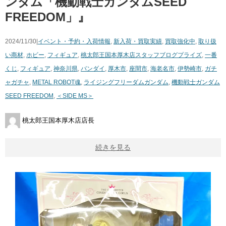
ンダム「機動戦士ガンダムSEED
FREEDOM」』
2024/11/30|
イベント・予約・入荷情報
,
新入荷・買取実績
,
買取強化中
,
取り扱
い商材
,
ホビー
,
フィギュア
,
桃太郎王国本厚木店スタッフブログ
プライズ
,
一番
くじ
,
フィギュア
,
神奈川県
,
バンダイ
,
厚木市
,
座間市
,
海老名市
,
伊勢崎市
,
ガチ
ャガチャ
,
METAL ROBOT魂
,
ライジングフリーダムガンダム
,
機動戦士ガンダム
SEED FREEDOM
,
＜SIDE MS＞
桃太郎王国本厚木店店長
続きを見る