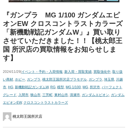
『ガンプラ MG 1/100 ガンダムエピ
オンEW クロスコントラストカラーズ
「新機動戦記ガンダムW」』買い取り
させていただきました！！【桃太郎王
国 所沢店の買取情報をお知らせしま
す】
2024/11/29|
イベント・予約・入荷情報
,
新入荷・買取実績
,
買取強化中
,
取り扱
い商材
,
ホビー
,
ガンプラ
,
桃太郎王国所沢店
プラモデル
,
ガンプラ
,
埼玉県
,
川越
市
,
HG
,
新機動戦記ガンダムW
,
RG
,
模型
,
MG 1/100
,
MG
,
所沢市
,
パーフェクト
グレード
,
入間市
,
狭山市
,
三芳町
,
東村山市
,
清瀬市
,
ガンダムエピオン
,
ガンダム
エピオンEW
,
クロスコントラストカラーズ
桃太郎王国所沢店