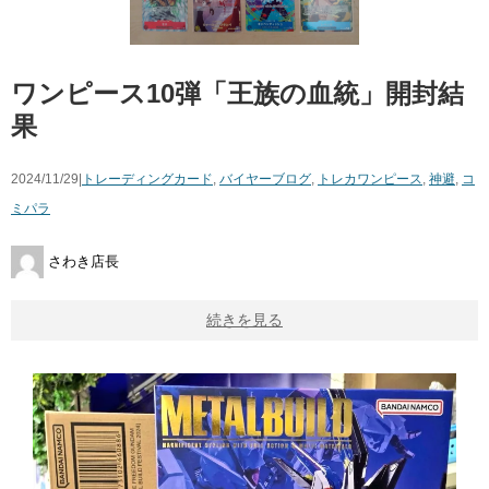
ワンピース10弾「王族の血統」開封結
果
2024/11/29|
トレーディングカード
,
バイヤーブログ
,
トレカ
ワンピース
,
神避
,
コ
ミパラ
さわき店長
続きを見る