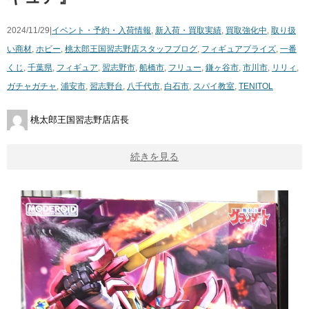
2024/11/29|
イベント・予約・入荷情報
,
新入荷・買取実績
,
買取強化中
,
取り扱
い商材
,
ホビー
,
桃太郎王国習志野店スタッフブログ
,
フィギュア
プライズ
,
一番
くじ
,
千葉県
,
フィギュア
,
習志野市
,
船橋市
,
フリュー
,
鎌ヶ谷市
,
市川市
,
リリィ
,
ガチャガチャ
,
浦安市
,
習志野台
,
八千代市
,
白石市
,
スパイ教室
,
TENITOL
桃太郎王国習志野店店長
続きを見る