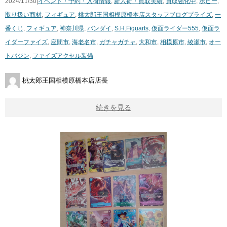
2024/11/30|
イベント・予約・入荷情報
,
新入荷・買取実績
,
買取強化中
,
ホビー
,
取り扱い商材
,
フィギュア
,
桃太郎王国相模原橋本店スタッフブログ
プライズ
,
一
番くじ
,
フィギュア
,
神奈川県
,
バンダイ
,
S.H.Figuarts
,
仮面ライダー555
,
仮面ラ
イダーファイズ
,
座間市
,
海老名市
,
ガチャガチャ
,
大和市
,
相模原市
,
綾瀬市
,
オー
トバジン
,
ファイズアクセル装備
桃太郎王国相模原橋本店店長
続きを見る