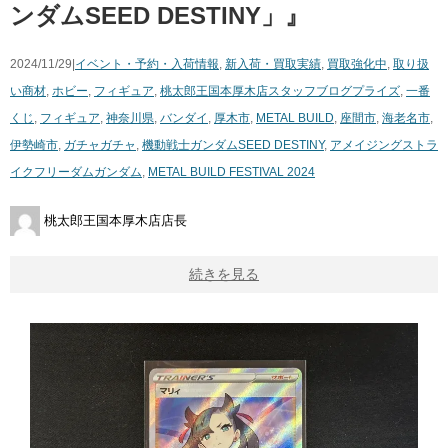
ンダムSEED DESTINY」』
2024/11/29|
イベント・予約・入荷情報
,
新入荷・買取実績
,
買取強化中
,
取り扱
い商材
,
ホビー
,
フィギュア
,
桃太郎王国本厚木店スタッフブログ
プライズ
,
一番
くじ
,
フィギュア
,
神奈川県
,
バンダイ
,
厚木市
,
METAL BUILD
,
座間市
,
海老名市
,
伊勢崎市
,
ガチャガチャ
,
機動戦士ガンダムSEED DESTINY
,
アメイジングストラ
イクフリーダムガンダム
,
METAL BUILD FESTIVAL 2024
桃太郎王国本厚木店店長
続きを見る