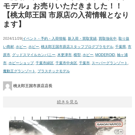
モデル』お売りいただきました！！
【桃太郎王国 市原店の入荷情報となり
ます】
2024/11/29|
イベント・予約・入荷情報
,
新入荷・買取実績
,
買取強化中
,
取り扱
い商材
,
ホビー
,
ホビー
,
桃太郎王国市原店スタッフブログ
プラモデル
,
千葉県
,
市
原市
,
グッドスマイルカンパニー
,
木更津市
,
模型
,
ホビー
,
MODEROID
,
袖ヶ浦
市
,
ホビーショップ
,
千葉市緑区
,
千葉市中央区
,
千葉市
,
スーパーグランゾート
,
魔動王グランゾート
,
プラスチックモデル
桃太郎王国市原店店長
続きを見る