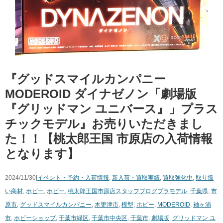
『グッドスマイルカンパニー
MODEROID ダイナゼノン「劇場版
『グリッドマン ユニバース』」プラス
チックモデル』お売りいただきまし
た！！【桃太郎王国 市原店の入荷情報
となります】
2024/11/30|
イベント・予約・入荷情報
,
新入荷・買取実績
,
買取強化中
,
取り扱
い商材
,
ホビー
,
ホビー
,
桃太郎王国市原店スタッフブログ
プラモデル
,
千葉県
,
市
原市
,
グッドスマイルカンパニー
,
木更津市
,
模型
,
ホビー
,
MODEROID
,
袖ヶ浦
市
,
ホビーショップ
,
千葉市緑区
,
千葉市中央区
,
千葉市
,
劇場版
,
グリッドマン ユ