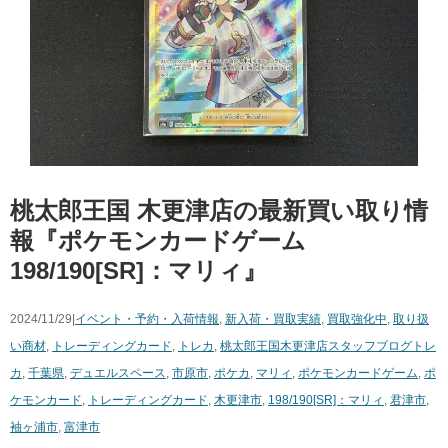
桃太郎王国 木更津店の最新買い取り情
報『ポケモンカードゲーム
198/190[SR]：マリィ』
2024/11/29|
イベント・予約・入荷情報
,
新入荷・買取実績
,
買取強化中
,
取り扱
い商材
,
トレーディングカード
,
トレカ
,
桃太郎王国木更津店スタッフブログ
トレ
カ
,
千葉県
,
デュエルスペース
,
市原市
,
ポケカ
,
マリィ
,
ポケモンカードゲーム
,
ポ
ケモンカード
,
トレーディングカード
,
木更津市
,
198/190[SR]：マリィ
,
君津市
,
袖ヶ浦市
,
富津市