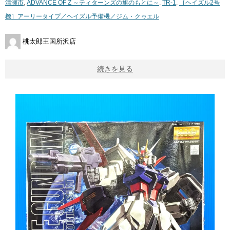
清瀬市
,
ADVANCE OF Z ～ティターンズの旗のもとに～
,
TR-1
,
［ヘイズル2号
機］アーリータイプ／ヘイズル予備機／ジム・クゥエル
桃太郎王国所沢店
続きを見る