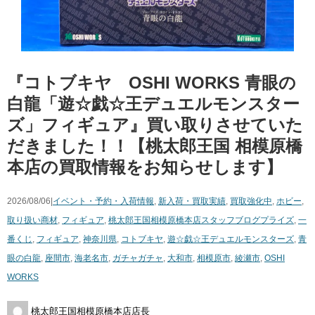
『コトブキヤ OSHI WORKS 青眼の
白龍「遊☆戯☆王デュエルモンスター
ズ」フィギュア』買い取りさせていた
だきました！！【桃太郎王国 相模原橋
本店の買取情報をお知らせします】
2026/08/06|
イベント・予約・入荷情報
,
新入荷・買取実績
,
買取強化中
,
ホビー
,
取り扱い商材
,
フィギュア
,
桃太郎王国相模原橋本店スタッフブログ
プライズ
,
一
番くじ
,
フィギュア
,
神奈川県
,
コトブキヤ
,
遊☆戯☆王デュエルモンスターズ
,
青
眼の白龍
,
座間市
,
海老名市
,
ガチャガチャ
,
大和市
,
相模原市
,
綾瀬市
,
OSHI
WORKS
桃太郎王国相模原橋本店店長