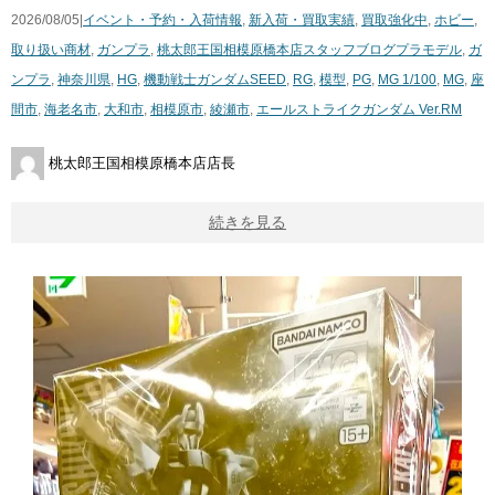
2026/08/05|
イベント・予約・入荷情報
,
新入荷・買取実績
,
買取強化中
,
ホビー
,
取り扱い商材
,
ガンプラ
,
桃太郎王国相模原橋本店スタッフブログ
プラモデル
,
ガ
ンプラ
,
神奈川県
,
HG
,
機動戦士ガンダムSEED
,
RG
,
模型
,
PG
,
MG 1/100
,
MG
,
座
間市
,
海老名市
,
大和市
,
相模原市
,
綾瀬市
,
エールストライクガンダム Ver.RM
桃太郎王国相模原橋本店店長
続きを見る