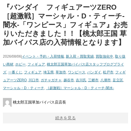
『バンダイ フィギュアーツZERO
［超激戦］マーシャル・D・ティーチ-
闇水-「ワンピース」フィギュア』お売
りいただきました！！【桃太郎王国 草
加バイパス店の入荷情報となります】
2026/08/06|
イベント・予約・入荷情報
,
新入荷・買取実績
,
買取強化中
,
取り扱
い商材
,
ホビー
,
フィギュア
,
桃太郎王国草加バイパス店スタッフブログ
プライ
ズ
,
一番くじ
,
フィギュア
,
埼玉県
,
草加市
,
ワンピース
,
バンダイ
,
松戸市
,
フィギ
ュアーツZERO
,
川口市
,
ガチャガチャ
,
越谷市
,
吉川氏
,
三郷市
,
八潮市
,
足立区
,
マーシャル・D・ティーチ
,
［超激戦］マーシャル・D・ティーチ-闇水-
桃太郎王国草加バイパス店店長
続きを見る