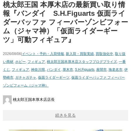
桃太郎王国 本厚木店の最新買い取り情
報『バンダイ S.H.Figuarts 仮面ライ
ダーバッファ フィーバーゾンビフォー
ム（ジャマ神）「仮面ライダーギー
ツ」可動フィギュア』
2026/08/06|
イベント・予約・入荷情報
,
新入荷・買取実績
,
買取強化中
,
取り扱
い商材
,
ホビー
,
フィギュア
,
桃太郎王国本厚木店スタッフブログ
プライズ
,
一番
くじ
,
フィギュア
,
神奈川県
,
バンダイ
,
厚木市
,
S.H.Figuarts
,
座間市
,
海老名市
,
伊
勢崎市
,
ガチャガチャ
,
仮面ライダーギーツ
,
仮面ライダーバッファ フィーバー
ゾンビフォーム（ジャマ神）
桃太郎王国本厚木店店長
続きを見る