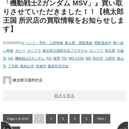
「機動戦士Zガンダム MSV」』買い取
りさせていただきました！！【桃太郎
王国 所沢店の買取情報をお知らせしま
す】
2026/08/05|
イベント・予約・入荷情報
,
新入荷・買取実績
,
買取強化中
,
取り扱
い商材
,
ホビー
,
ガンプラ
,
桃太郎王国所沢店
プラモデル
,
ガンプラ
,
埼玉県
,
川越
市
,
HG
,
機動戦士Zガンダム
,
RG
,
模型
,
PG
,
MG 1/100
,
MG
,
所沢市
,
入間市
,
狭山
市
,
三芳町
,
東村山市
,
清瀬市
,
量産型百式改
桃太郎王国所沢店
続きを見る
Page 1 of 1014
1
2
3
4
5
Next ›