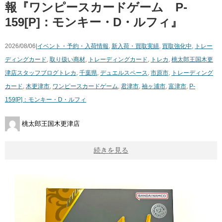
報『ワンピースカードゲーム P-
159[P]：モンキー・D・ルフィ』
2026/08/06|
イベント・予約・入荷情報
,
新入荷・買取実績
,
買取強化中
,
トレー
ディングカード
,
取り扱い商材
,
トレーディングカード
,
トレカ
,
桃太郎王国木更
津店スタッフブログ
トレカ
,
千葉県
,
デュエルスペース
,
市原市
,
トレーディング
カード
,
木更津市
,
ワンピースカードゲーム
,
君津市
,
袖ヶ浦市
,
富津市
,
P-
159[P]：モンキー・D・ルフィ
桃太郎王国木更津店
続きを見る