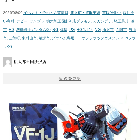
2026/08/06|
イベント・予約・入荷情報
,
新入荷・買取実績
,
買取強化中
,
取り扱
い商材
,
ホビー
,
ガンプラ
,
桃太郎王国所沢店
プラモデル
,
ガンプラ
,
埼玉県
,
川越
市
,
HG
,
機動戦士ガンダム00
,
RG
,
模型
,
PG
,
HG 1/144
,
MG
,
所沢市
,
入間市
,
狭山
市
,
三芳町
,
東村山市
,
清瀬市
,
グラハム専用ユニオンフラッグカスタムII(GNフラ
ッグ)
桃太郎王国所沢店
続きを見る