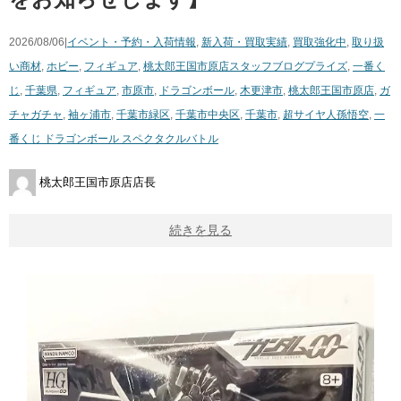
2026/08/06|
イベント・予約・入荷情報
,
新入荷・買取実績
,
買取強化中
,
取り扱
い商材
,
ホビー
,
フィギュア
,
桃太郎王国市原店スタッフブログ
プライズ
,
一番く
じ
,
千葉県
,
フィギュア
,
市原市
,
ドラゴンボール
,
木更津市
,
桃太郎王国市原店
,
ガ
チャガチャ
,
袖ヶ浦市
,
千葉市緑区
,
千葉市中央区
,
千葉市
,
超サイヤ人孫悟空
,
一
番くじ ドラゴンボール スペクタクルバトル
桃太郎王国市原店店長
続きを見る