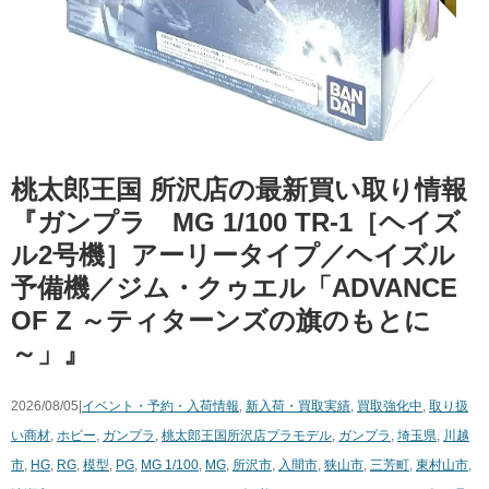
桃太郎王国 所沢店の最新買い取り情報
『ガンプラ MG 1/100 TR-1［ヘイズ
ル2号機］アーリータイプ／ヘイズル
予備機／ジム・クゥエル「ADVANCE
OF Z ～ティターンズの旗のもとに
～」』
2026/08/05|
イベント・予約・入荷情報
,
新入荷・買取実績
,
買取強化中
,
取り扱
い商材
,
ホビー
,
ガンプラ
,
桃太郎王国所沢店
プラモデル
,
ガンプラ
,
埼玉県
,
川越
市
,
HG
,
RG
,
模型
,
PG
,
MG 1/100
,
MG
,
所沢市
,
入間市
,
狭山市
,
三芳町
,
東村山市
,