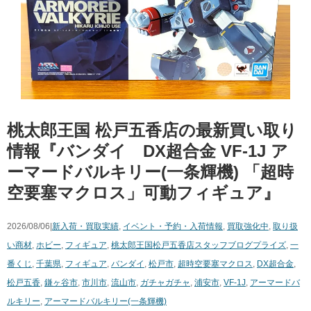
桃太郎王国 松戸五香店の最新買い取り
情報『バンダイ DX超合金 ​VF-1J ​ア
ーマードバルキリー(一条輝機) ​「超時
空要塞マクロス」可動フィギュア』
2026/08/06|
新入荷・買取実績
,
イベント・予約・入荷情報
,
買取強化中
,
取り扱
い商材
,
ホビー
,
フィギュア
,
桃太郎王国松戸五香店スタッフブログ
プライズ
,
一
番くじ
,
千葉県
,
フィギュア
,
バンダイ
,
松戸市
,
超時空要塞マクロス
,
DX超合金
,
松戸五香
,
鎌ヶ谷市
,
市川市
,
流山市
,
ガチャガチャ
,
浦安市
,
VF-1J
,
アーマードバ
ルキリー
,
アーマードバルキリー(一条輝機)