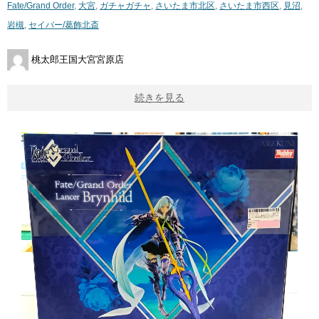
Fate/Grand Order
,
大宮
,
ガチャガチャ
,
さいたま市北区
,
さいたま市西区
,
見沼
,
岩槻
,
セイバー/葛飾北斎
桃太郎王国大宮宮原店
続きを見る