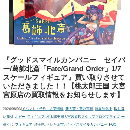
『グッドスマイルカンパニー セイバ
ー/葛飾北斎「Fate/Grand Order」1/7
スケールフィギュア』買い取りさせて
いただきました！！【桃太郎王国 大宮
宮原店の買取情報をお知らせします】
2026/08/03|
イベント・予約・入荷情報
,
新入荷・買取実績
,
買取強化中
,
取り扱
い商材
,
ホビー
,
フィギュア
,
桃太郎王国大宮宮原店スタッフブログ
プライズ
,
一
番くじ
,
フィギュア
,
埼玉県
,
さいたま市
,
グッドスマイルカンパニー
,
FGO
,