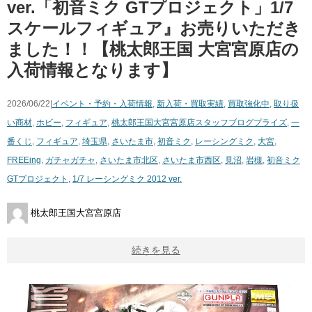
ver.「初音ミク GTプロジェクト」1/7
スケールフィギュア』お売りいただき
ました！！【桃太郎王国 大宮宮原店の
入荷情報となります】
2026/06/22|
イベント・予約・入荷情報
,
新入荷・買取実績
,
買取強化中
,
取り扱
い商材
,
ホビー
,
フィギュア
,
桃太郎王国大宮宮原店スタッフブログ
プライズ
,
一
番くじ
,
フィギュア
,
埼玉県
,
さいたま市
,
初音ミク
,
レーシングミク
,
大宮
,
FREEing
,
ガチャガチャ
,
さいたま市北区
,
さいたま市西区
,
見沼
,
岩槻
,
初音ミク
GTプロジェクト
,
1/7 レーシングミク 2012 ver.
桃太郎王国大宮宮原店
続きを見る