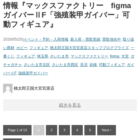
情報『マックスファクトリー figma
ガイバーⅡF「強殖装甲ガイバー」可
動フィギュア』
2026/05/20|
イベント・予約・入荷情報
,
新入荷・買取実績
,
買取強化中
,
取り扱
い商材
,
ホビー
,
フィギュア
,
桃太郎王国大宮宮原店スタッフブログ
プライズ
,
一
番くじ
,
フィギュア
,
埼玉県
,
さいたま市
,
マックスファクトリー
,
figma
,
大宮
,
ガ
チャガチャ
,
さいたま市北区
,
さいたま市西区
,
見沼
,
岩槻
,
可動フィギュア
,
ガイ
バーⅡF
,
強殖装甲ガイバー
桃太郎王国大宮宮原店
続きを見る
Page 1 of 13
1
2
3
4
5
Next ›