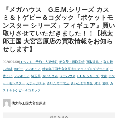
『メガハウス G.E.M.シリーズ カス
ミ＆トゲピー＆コダック「ポケットモ
ンスター シリーズ」フィギュア』買い
取りさせていただきました！！【桃太
郎王国 大宮宮原店の買取情報をお知ら
せします】
2026/07/09|
イベント・予約・入荷情報
,
新入荷・買取実績
,
買取強化中
,
取り扱
い商材
,
ホビー
,
フィギュア
,
桃太郎王国大宮宮原店スタッフブログ
プライズ
,
一
番くじ
,
フィギュア
,
埼玉県
,
さいたま市
,
メガハウス
,
G.E.M.シリーズ
,
大宮
,
ポケ
ットモンスター
,
ガチャガチャ
,
さいたま市北区
,
さいたま市西区
,
見沼
,
岩槻
,
カ
スミ＆トゲピー＆コダック
桃太郎王国大宮宮原店
続きを見る