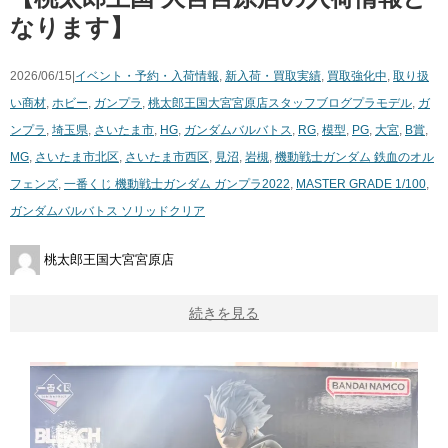
なります】
2026/06/15|
イベント・予約・入荷情報
,
新入荷・買取実績
,
買取強化中
,
取り扱
い商材
,
ホビー
,
ガンプラ
,
桃太郎王国大宮宮原店スタッフブログ
プラモデル
,
ガ
ンプラ
,
埼玉県
,
さいたま市
,
HG
,
ガンダムバルバトス
,
RG
,
模型
,
PG
,
大宮
,
B賞
,
MG
,
さいたま市北区
,
さいたま市西区
,
見沼
,
岩槻
,
機動戦士ガンダム 鉄血のオル
フェンズ
,
一番くじ 機動戦士ガンダム ガンプラ2022
,
MASTER GRADE 1/100
,
ガンダムバルバトス ソリッドクリア
桃太郎王国大宮宮原店
続きを見る