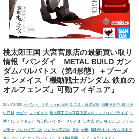
桃太郎王国 大宮宮原店の最新買い取り
情報『バンダイ METAL BUILD ガン
ダムバルバトス（第4形態）＋ブーメ
ランメイス「機動戦士ガンダム 鉄血の
オルフェンズ」可動フィギュア』
2026/07/20|
イベント・予約・入荷情報
,
新入荷・買取実績
,
買取強化中
,
取り扱
い商材
,
ホビー
,
フィギュア
,
桃太郎王国大宮宮原店スタッフブログ
プライズ
,
一
番くじ
,
フィギュア
,
埼玉県
,
バンダイ
,
さいたま市
,
大宮
,
METAL BUILD
,
ガチャ
ガチャ
,
さいたま市北区
,
さいたま市西区
,
見沼
,
岩槻
,
機動戦士ガンダム 鉄血の
オルフェンズ
,
ガンダムバルバトス（第4形態）＋ブーメランメイス