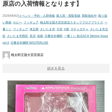
原店の入荷情報となります】
2026/06/02|
イベント・予約・入荷情報
,
新入荷・買取実績
,
買取強化中
,
取り扱
い商材
,
ホビー
,
フィギュア
,
桃太郎王国大宮宮原店スタッフブログ
プライズ
,
一
番くじ
,
フィギュア
,
埼玉県
,
さいたま市
,
大宮
,
A賞
,
ガチャガチャ
,
さいたま市北
区
,
さいたま市西区
,
見沼
,
岩槻
,
日番谷冬獅郎
,
一番くじ BLEACH Stirring Souls
vol.4
,
日番谷冬獅郎 MASTERLISE
桃太郎王国大宮宮原店
続きを見る