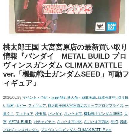
桃太郎王国 大宮宮原店の最新買い取り
情報『バンダイ METAL BUILD プロ
ヴィンスガンダム CLIMAX BATTLE
ver.「機動戦士ガンダムSEED」可動フ
ィギュア』
2026/06/29|
イベント・予約・入荷情報
,
新入荷・買取実績
,
買取強化中
,
取り扱
い商材
,
ホビー
,
フィギュア
,
桃太郎王国大宮宮原店スタッフブログ
プライズ
,
一
番くじ
,
フィギュア
,
埼玉県
,
バンダイ
,
さいたま市
,
機動戦士ガンダムSEED
,
大
宮
,
METAL BUILD
,
ガチャガチャ
,
さいたま市北区
,
さいたま市西区
,
見沼
,
岩槻
,
プロヴィンスガンダム
,
プロヴィンスガンダム CLIMAX BATTLE ver.