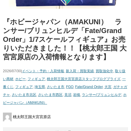
『ホビージャパン（AMAKUNI） ラ
ンサー/ブリュンヒルデ「Fate/Grand
Order」1/7スケールフィギュア』お売
りいただきました！！【桃太郎王国 大
宮宮原店の入荷情報となります】
2026/07/30|
イベント・予約・入荷情報
,
新入荷・買取実績
,
買取強化中
,
取り扱
い商材
,
ホビー
,
フィギュア
,
桃太郎王国大宮宮原店スタッフブログ
プライズ
,
一
番くじ
,
フィギュア
,
埼玉県
,
さいたま市
,
FGO
,
Fate/Grand Order
,
大宮
,
ガチャガ
チャ
,
さいたま市北区
,
さいたま市西区
,
見沼
,
岩槻
,
ランサー/ブリュンヒルデ
,
ホ
ビージャパン（AMAKUNI）
桃太郎王国大宮宮原店