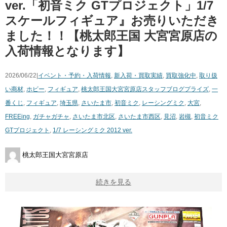
ver.「初音ミク GTプロジェクト」1/7
スケールフィギュア』お売りいただき
ました！！【桃太郎王国 大宮宮原店の
入荷情報となります】
2026/06/22|
イベント・予約・入荷情報
,
新入荷・買取実績
,
買取強化中
,
取り扱
い商材
,
ホビー
,
フィギュア
,
桃太郎王国大宮宮原店スタッフブログ
プライズ
,
一
番くじ
,
フィギュア
,
埼玉県
,
さいたま市
,
初音ミク
,
レーシングミク
,
大宮
,
FREEing
,
ガチャガチャ
,
さいたま市北区
,
さいたま市西区
,
見沼
,
岩槻
,
初音ミク
GTプロジェクト
,
1/7 レーシングミク 2012 ver.
桃太郎王国大宮宮原店
続きを見る