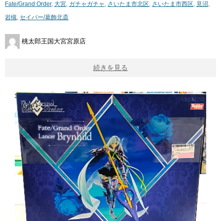
Fate/Grand Order
,
大宮
,
ガチャガチャ
,
さいたま市北区
,
さいたま市西区
,
見沼
,
岩槻
,
セイバー/葛飾北斎
桃太郎王国大宮宮原店
続きを見る