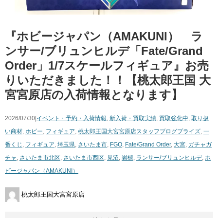
『ホビージャパン（AMAKUNI） ラ
ンサー/ブリュンヒルデ「Fate/Grand
Order」1/7スケールフィギュア』お売
りいただきました！！【桃太郎王国 大
宮宮原店の入荷情報となります】
2026/07/30|
イベント・予約・入荷情報
,
新入荷・買取実績
,
買取強化中
,
取り扱
い商材
,
ホビー
,
フィギュア
,
桃太郎王国大宮宮原店スタッフブログ
プライズ
,
一
番くじ
,
フィギュア
,
埼玉県
,
さいたま市
,
FGO
,
Fate/Grand Order
,
大宮
,
ガチャガ
チャ
,
さいたま市北区
,
さいたま市西区
,
見沼
,
岩槻
,
ランサー/ブリュンヒルデ
,
ホ
ビージャパン（AMAKUNI）
桃太郎王国大宮宮原店