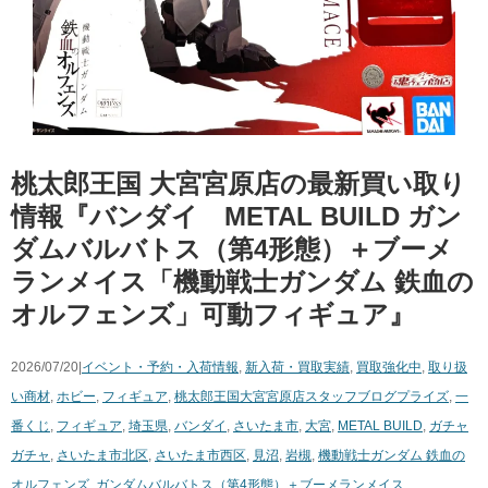
桃太郎王国 大宮宮原店の最新買い取り
情報『バンダイ METAL BUILD ガン
ダムバルバトス（第4形態）＋ブーメ
ランメイス「機動戦士ガンダム 鉄血の
オルフェンズ」可動フィギュア』
2026/07/20|
イベント・予約・入荷情報
,
新入荷・買取実績
,
買取強化中
,
取り扱
い商材
,
ホビー
,
フィギュア
,
桃太郎王国大宮宮原店スタッフブログ
プライズ
,
一
番くじ
,
フィギュア
,
埼玉県
,
バンダイ
,
さいたま市
,
大宮
,
METAL BUILD
,
ガチャ
ガチャ
,
さいたま市北区
,
さいたま市西区
,
見沼
,
岩槻
,
機動戦士ガンダム 鉄血の
オルフェンズ
,
ガンダムバルバトス（第4形態）＋ブーメランメイス