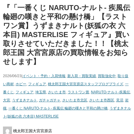
『「一番くじ NARUTO-ナルト- 疾風伝
輪廻の嘆きと平和の懸け橋」【ラスト
ワン賞】うずまきナルト(妖狐の衣 六
本目) MASTERLISE フィギュア』買い
取りさせていただきました！！【桃太
郎王国 大宮宮原店の買取情報をお知ら
せします】
2026/06/23|
イベント・予約・入荷情報
,
新入荷・買取実績
,
買取強化中
,
取り扱
い商材
,
ホビー
,
フィギュア
,
桃太郎王国大宮宮原店スタッフブログ
プライズ
,
一
番くじ
,
フィギュア
,
埼玉県
,
さいたま市
,
ラストワン賞
,
NARUTO-ナルト-疾風伝
,
大宮
,
うずまきナルト
,
ガチャガチャ
,
さいたま市北区
,
さいたま市西区
,
見沼
,
岩
槻
,
一番くじ NARUTO-ナルト- 疾風伝 輪廻の嘆きと平和の懸け橋
,
うずまきナル
ト(妖狐の衣 六本目) MASTERLISE
桃太郎王国大宮宮原店