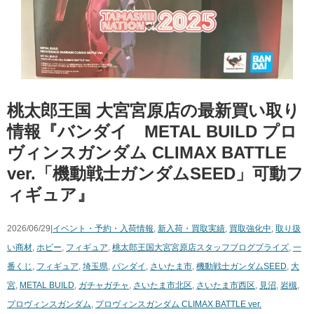
桃太郎王国 大宮宮原店の最新買い取り
情報『バンダイ METAL BUILD プロ
ヴィンスガンダム CLIMAX BATTLE
ver.「機動戦士ガンダムSEED」可動フ
ィギュア』
2026/06/29|
イベント・予約・入荷情報
,
新入荷・買取実績
,
買取強化中
,
取り扱
い商材
,
ホビー
,
フィギュア
,
桃太郎王国大宮宮原店スタッフブログ
プライズ
,
一
番くじ
,
フィギュア
,
埼玉県
,
バンダイ
,
さいたま市
,
機動戦士ガンダムSEED
,
大
宮
,
METAL BUILD
,
ガチャガチャ
,
さいたま市北区
,
さいたま市西区
,
見沼
,
岩槻
,
プロヴィンスガンダム
,
プロヴィンスガンダム CLIMAX BATTLE ver.