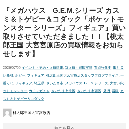
『メガハウス G.E.M.シリーズ カス
ミ＆トゲピー＆コダック「ポケットモ
ンスター シリーズ」フィギュア』買い
取りさせていただきました！！【桃太
郎王国 大宮宮原店の買取情報をお知ら
せします】
2026/07/09|
イベント・予約・入荷情報
,
新入荷・買取実績
,
買取強化中
,
取り扱
い商材
,
ホビー
,
フィギュア
,
桃太郎王国大宮宮原店スタッフブログ
プライズ
,
一
番くじ
,
フィギュア
,
埼玉県
,
さいたま市
,
メガハウス
,
G.E.M.シリーズ
,
大宮
,
ポケ
ットモンスター
,
ガチャガチャ
,
さいたま市北区
,
さいたま市西区
,
見沼
,
岩槻
,
カ
スミ＆トゲピー＆コダック
桃太郎王国大宮宮原店
続きを見る