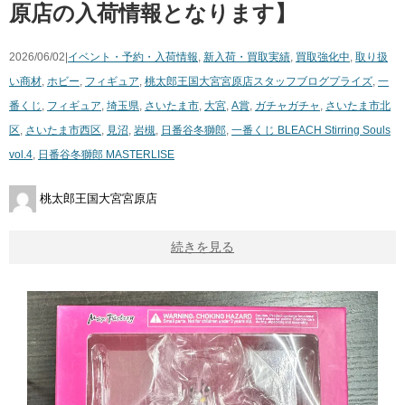
原店の入荷情報となります】
2026/06/02|
イベント・予約・入荷情報
,
新入荷・買取実績
,
買取強化中
,
取り扱
い商材
,
ホビー
,
フィギュア
,
桃太郎王国大宮宮原店スタッフブログ
プライズ
,
一
番くじ
,
フィギュア
,
埼玉県
,
さいたま市
,
大宮
,
A賞
,
ガチャガチャ
,
さいたま市北
区
,
さいたま市西区
,
見沼
,
岩槻
,
日番谷冬獅郎
,
一番くじ BLEACH Stirring Souls
vol.4
,
日番谷冬獅郎 MASTERLISE
桃太郎王国大宮宮原店
続きを見る