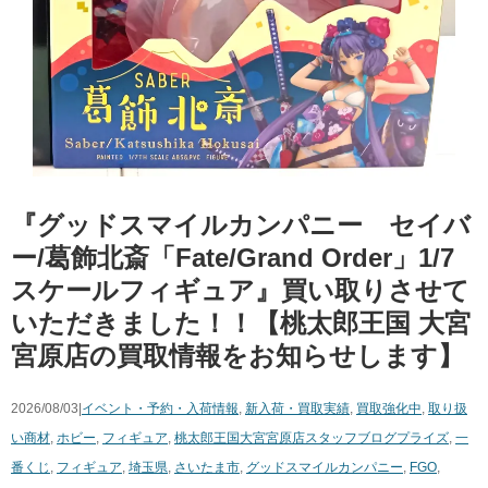
『グッドスマイルカンパニー セイバ
ー/葛飾北斎「Fate/Grand Order」1/7
スケールフィギュア』買い取りさせて
いただきました！！【桃太郎王国 大宮
宮原店の買取情報をお知らせします】
2026/08/03|
イベント・予約・入荷情報
,
新入荷・買取実績
,
買取強化中
,
取り扱
い商材
,
ホビー
,
フィギュア
,
桃太郎王国大宮宮原店スタッフブログ
プライズ
,
一
番くじ
,
フィギュア
,
埼玉県
,
さいたま市
,
グッドスマイルカンパニー
,
FGO
,