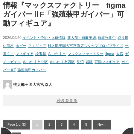
情報『マックスファクトリー figma
ガイバーⅡF「強殖装甲ガイバー」可
動フィギュア』
2026/05/20|
イベント・予約・入荷情報
,
新入荷・買取実績
,
買取強化中
,
取り扱
い商材
,
ホビー
,
フィギュア
,
桃太郎王国大宮宮原店スタッフブログ
プライズ
,
一
番くじ
,
フィギュア
,
埼玉県
,
さいたま市
,
マックスファクトリー
,
figma
,
大宮
,
ガ
チャガチャ
,
さいたま市北区
,
さいたま市西区
,
見沼
,
岩槻
,
可動フィギュア
,
ガイ
バーⅡF
,
強殖装甲ガイバー
桃太郎王国大宮宮原店
続きを見る
Page 1 of 33
1
2
3
4
5
Next ›