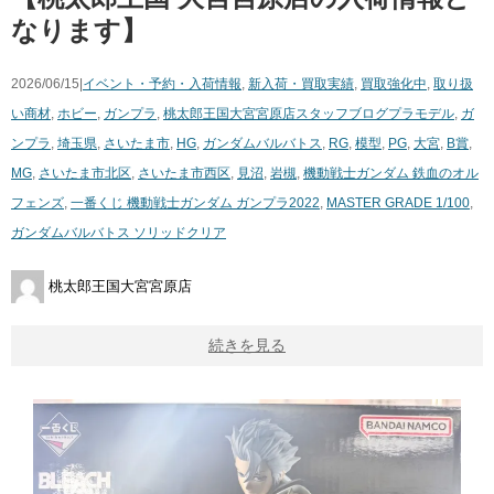
なります】
2026/06/15|
イベント・予約・入荷情報
,
新入荷・買取実績
,
買取強化中
,
取り扱
い商材
,
ホビー
,
ガンプラ
,
桃太郎王国大宮宮原店スタッフブログ
プラモデル
,
ガ
ンプラ
,
埼玉県
,
さいたま市
,
HG
,
ガンダムバルバトス
,
RG
,
模型
,
PG
,
大宮
,
B賞
,
MG
,
さいたま市北区
,
さいたま市西区
,
見沼
,
岩槻
,
機動戦士ガンダム 鉄血のオル
フェンズ
,
一番くじ 機動戦士ガンダム ガンプラ2022
,
MASTER GRADE 1/100
,
ガンダムバルバトス ソリッドクリア
桃太郎王国大宮宮原店
続きを見る