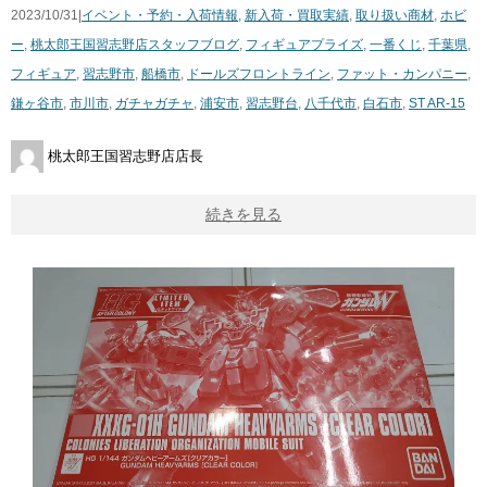
2023/10/31|
イベント・予約・入荷情報
,
新入荷・買取実績
,
取り扱い商材
,
ホビ
ー
,
桃太郎王国習志野店スタッフブログ
,
フィギュア
プライズ
,
一番くじ
,
千葉県
,
フィギュア
,
習志野市
,
船橋市
,
ドールズフロントライン
,
ファット・カンパニー
,
鎌ヶ谷市
,
市川市
,
ガチャガチャ
,
浦安市
,
習志野台
,
八千代市
,
白石市
,
ST ​AR-15
桃太郎王国習志野店店長
続きを見る