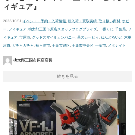
ィギュア』
2023/10/31|
イベント・予約・入荷情報
,
新入荷・買取実績
,
取り扱い商材
,
ホビ
ー
,
フィギュア
,
桃太郎王国市原店スタッフブログ
プライズ
,
一番くじ
,
千葉県
,
フ
ィギュア
,
市原市
,
グッドスマイルカンパニー
,
星のカービィ
,
ねんどろいど
,
木更
津市
,
ガチャガチャ
,
袖ヶ浦市
,
千葉市緑区
,
千葉市中央区
,
千葉市
,
メタナイト
桃太郎王国市原店店長
続きを見る