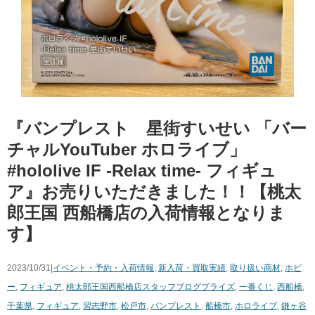
『バンプレスト 星街すいせい ​「バー
チャルYouTuber ​ホロライブ」 ​
#hololive ​IF ​-Relax ​time- フィギュ
ア』お売りいただきました！！【桃太
郎王国 西船橋店の入荷情報となりま
す】
2023/10/31|
イベント・予約・入荷情報
,
新入荷・買取実績
,
取り扱い商材
,
ホビ
ー
,
フィギュア
,
桃太郎王国西船橋店スタッフブログ
プライズ
,
一番くじ
,
西船橋
,
千葉県
,
フィギュア
,
習志野市
,
松戸市
,
バンプレスト
,
船橋市
,
ホロライブ
,
鎌ヶ谷