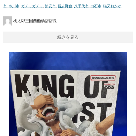
市
,
市川市
,
ガチャガチャ
,
浦安市
,
習志野台
,
八千代市
,
白石市
,
猫又おかゆ
桃太郎王国西船橋店店長
続きを見る