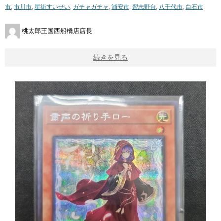
市
,
市川市
,
星街すいせい
,
ガチャガチャ
,
浦安市
,
習志野台
,
八千代市
,
白石市
桃太郎王国西船橋店店長
続きを見る