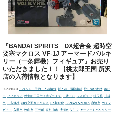
『BANDAI ​SPIRITS DX超合金 ​超時空
要塞マクロス ​VF-1J ​アーマードバルキ
リー（一条輝機）フィギュア』お売り
いただきました！！【桃太郎王国 所沢
店の入荷情報となります】
2023/10/31|
イベント・予約・入荷情報
,
新入荷・買取実績
,
取り扱い商材
,
ホビ
ー
,
フィギュア
,
桃太郎王国所沢店
プライズ
,
一番くじ
,
フィギュア
,
埼玉県
,
川越
市
,
一条輝機
,
超時空要塞マクロス
,
DX超合金
,
BANDAI ​SPIRITS
,
所沢市
,
ガチャ
ガチャ
,
入間市
,
狭山市
,
三芳町
,
東村山市
,
清瀬市
,
VF-1J
,
アーマードバルキリー