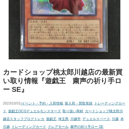
カードショップ桃太郎川越店の最新買
い取り情報『遊戯王 粛声の祈り手ロ
ー ​SE』
2023/10/31|
イベント・予約・入荷情報
,
新入荷・買取実績
,
トレーディングカー
ド
,
遊戯王OCGデュエルモンスターズ
,
取り扱い商材
,
カードショップ桃太郎川
越店スタッフブログ
トレカ
,
遊戯王
,
埼玉県
,
川越市
,
デュエルスペース
,
川越
,
本
川越
,
トレーディングカード
,
クレアモール
,
粛声の祈り手ロー ​SE