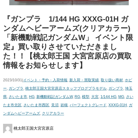
『ガンプラ 1/144 ​HG ​XXXG-01H ​ガ
ンダムヘビーアームズ(クリアカラー) ​
「新機動戦記ガンダムW」 ​イベント限
定』買い取りさせていただきまし
た！！【桃太郎王国 大宮宮原店の買取
情報をお知らせします】
2023/10/31|
イベント・予約・入荷情報
,
新入荷・買取実績
,
取り扱い商材
,
ホビ
ー
,
ガンプラ
,
桃太郎王国大宮宮原店スタッフブログ
プラモデル
,
ガンプラ
,
埼玉
県
,
さいたま市
,
HG
,
新機動戦記ガンダムW
,
RG
,
模型
,
大宮
,
1/144 ​HG
,
MG
,
さい
たま市北区
,
さいたま市西区
,
見沼
,
岩槻
,
パーフェクトグレード
,
XXXG-01H
,
ガ
ンダムヘビーアームズ
,
クリアカラー
桃太郎王国大宮宮原店