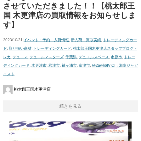
させていただきました！！【桃太郎王
国 木更津店の買取情報をお知らせしま
す】
2023/10/31|
イベント・予約・入荷情報
,
新入荷・買取実績
,
トレーディングカー
ド
,
取り扱い商材
,
トレーディングカード
,
桃太郎王国木更津店スタッフブログ
ト
レカ
,
デュエマ
,
デュエルマスターズ
,
千葉県
,
デュエルスペース
,
市原市
,
トレー
ディングカード
,
木更津市
,
君津市
,
袖ヶ浦市
,
富津市
,
秘2a/秘6[VIC]：邪幽ジャガ
イスト
桃太郎王国木更津店
続きを見る