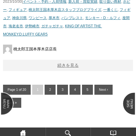
2023/10/30|
イベント・予約・入荷情報
,
新入荷・買取実績
,
取り扱い商材
,
ホビ
ー
,
フィギュア
,
桃太郎王国本厚木店スタッフブログ
プライズ
,
一番くじ
,
フィギ
ュア
,
神奈川県
,
ワンピース
,
厚木市
,
バンプレスト
,
モンキー・D・ルフィ
,
座間
市
,
海老名市
,
伊勢崎市
,
ガチャガチャ
,
KING ​OF ​ARTIST ​THE ​
MONKEY.D.LUFFY ​GEAR5
桃太郎王国本厚木店店長
続きを見る
Page 1 of 20
1
2
3
4
5
Next ›
MENU
MENU
MAIN
SIDE
Last »