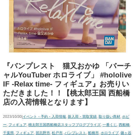
『バンプレスト 猫又おかゆ ​「バーチ
ャルYouTuber ​ホロライブ」 ​#hololive
​IF ​-Relax ​time- フィギュア』お売りい
ただきました！！【桃太郎王国 西船橋
店の入荷情報となります】
2023/10/30|
イベント・予約・入荷情報
,
新入荷・買取実績
,
取り扱い商材
,
ホビ
ー
,
フィギュア
,
桃太郎王国西船橋店スタッフブログ
プライズ
,
一番くじ
,
西船橋
,
千葉県
,
フィギュア
,
習志野市
,
松戸市
,
バンプレスト
,
船橋市
,
ホロライブ
,
鎌ヶ谷