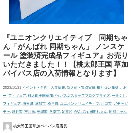
『ユニオンクリエイティブ 同期ちゃ
ん「がんばれ 同期ちゃん」 ノンスケ
ール 塗装済完成品フィギュア』お売り
いただきました！！【桃太郎王国 草加
バイパス店の入荷情報となります】
2023/10/31|
イベント・予約・入荷情報
,
新入荷・買取実績
,
取り扱い商材
,
ホビ
ー
,
フィギュア
,
桃太郎王国草加バイパス店スタッフブログ
プライズ
,
一番くじ
,
フィギュア
,
埼玉県
,
草加市
,
松戸市
,
ユニオンクリエイティブ
,
川口市
,
ガチャガ
チャ
,
越谷市
,
吉川氏
,
三郷市
,
八潮市
,
足立区
,
がんばれ 同期ちゃん
,
同期ちゃん
桃太郎王国草加バイパス店店長