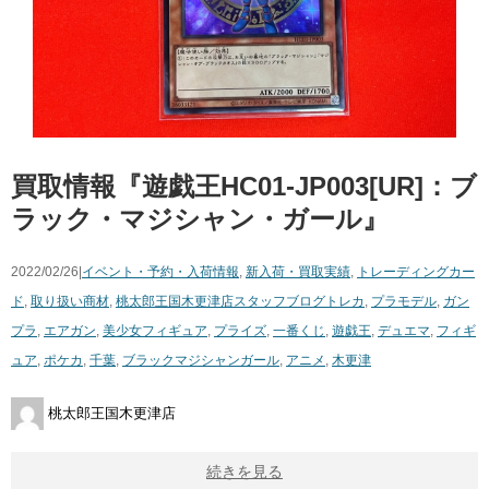
買取情報『遊戯王HC01-JP003[UR]：ブ
ラック・マジシャン・ガール』
2022/02/26|
イベント・予約・入荷情報
,
新入荷・買取実績
,
トレーディングカー
ド
,
取り扱い商材
,
桃太郎王国木更津店スタッフブログ
トレカ
,
プラモデル
,
ガン
プラ
,
エアガン
,
美少女フィギュア
,
プライズ
,
一番くじ
,
遊戯王
,
デュエマ
,
フィギ
ュア
,
ポケカ
,
千葉
,
ブラックマジシャンガール
,
アニメ
,
木更津
桃太郎王国木更津店
続きを見る