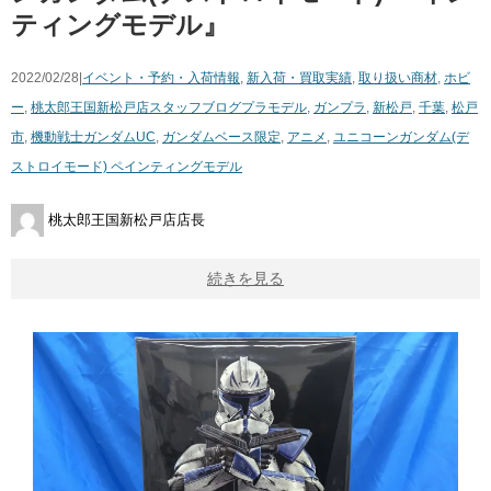
ティングモデル』
2022/02/28|
イベント・予約・入荷情報
,
新入荷・買取実績
,
取り扱い商材
,
ホビ
ー
,
桃太郎王国新松戸店スタッフブログ
プラモデル
,
ガンプラ
,
新松戸
,
千葉
,
松戸
市
,
機動戦士ガンダムUC
,
ガンダムベース限定
,
アニメ
,
​ユニコーンガンダム(デ
ストロイモード) ​ペインティングモデル
桃太郎王国新松戸店店長
続きを見る