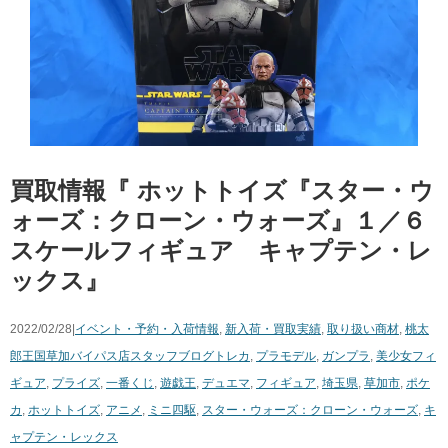
買取情報『 ホットトイズ『スター・ウ
ォーズ：クローン・ウォーズ』１／６
スケールフィギュア キャプテン・レ
ックス』
2022/02/28|
イベント・予約・入荷情報
,
新入荷・買取実績
,
取り扱い商材
,
桃太
郎王国草加バイパス店スタッフブログ
トレカ
,
プラモデル
,
ガンプラ
,
美少女フィ
ギュア
,
プライズ
,
一番くじ
,
遊戯王
,
デュエマ
,
フィギュア
,
埼玉県
,
草加市
,
ポケ
カ
,
ホットトイズ
,
アニメ
,
ミニ四駆
,
スター・ウォーズ：クローン・ウォーズ
,
キ
ャプテン・レックス