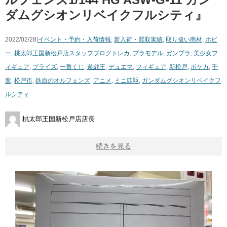
ダムグシオンリベイクフルシティ』
2022/02/28|
イベント・予約・入荷情報
,
新入荷・買取実績
,
取り扱い商材
,
ホビ
ー
,
桃太郎王国新松戸店スタッフブログ
トレカ
,
プラモデル
,
ガンプラ
,
美少女フ
ィギュア
,
プライズ
,
一番くじ
,
遊戯王
,
デュエマ
,
フィギュア
,
新松戸
,
ポケカ
,
千
葉
,
松戸市
,
​鉄血のオルフェンズ
,
アニメ
,
ミニ四駆
,
ガンダムグシオンリベイクフ
ルシティ
桃太郎王国新松戸店店長
続きを見る