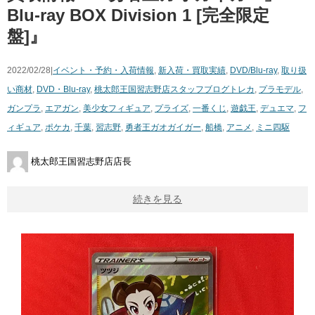
Blu-ray ​BOX ​Division ​1 ​[完全限定
盤]』
2022/02/28|
イベント・予約・入荷情報
,
新入荷・買取実績
,
DVD/Blu-ray
,
取り扱
い商材
,
DVD・Blu-ray
,
桃太郎王国習志野店スタッフブログ
トレカ
,
プラモデル
,
ガンプラ
,
エアガン
,
美少女フィギュア
,
プライズ
,
一番くじ
,
遊戯王
,
デュエマ
,
フ
ィギュア
,
ポケカ
,
千葉
,
習志野
,
勇者王ガオガイガー
,
船橋
,
アニメ
,
ミニ四駆
桃太郎王国習志野店店長
続きを見る