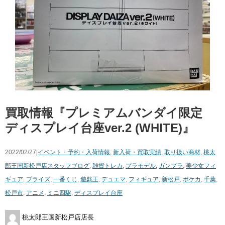
買取情報『プレミアムバンダイ限定
ディスプレイ台座ver.2 ​(WHITE)』
2022/02/27|
イベント・予約・入荷情報
,
新入荷・買取実績
,
取り扱い商材
,
桃太
郎王国新松戸店スタッフブログ
,
雑貨
トレカ
,
プラモデル
,
ガンプラ
,
美少女フィ
ギュア
,
プライズ
,
一番くじ
,
遊戯王
,
デュエマ
,
フィギュア
,
新松戸
,
ポケカ
,
千葉
,
松戸市
,
アニメ
,
ミニ四駆
,
ディスプレイ台座
桃太郎王国新松戸店店長