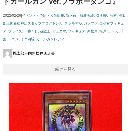
トガールガン ​Ver.ブラボータンゴ』
2022/02/26|
イベント・予約・入荷情報
,
新入荷・買取実績
,
取り扱い商材
,
桃太
郎王国新松戸店スタッフブログ
トレカ
,
プラモデル
,
ガンプラ
,
美少女フィギュ
ア
,
プライズ
,
一番くじ
,
遊戯王
,
デュエマ
,
フィギュア
,
新松戸
,
松戸
,
ポケカ
,
千
葉
,
アニメ
,
ミニ四駆
,
ガールガンレディ
桃太郎王国新松戸店店長
続きを見る