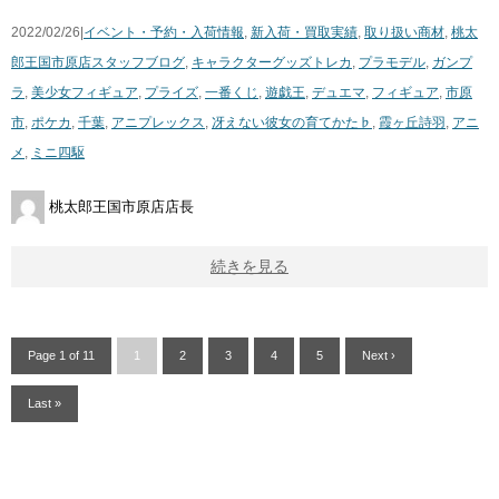
2022/02/26|
イベント・予約・入荷情報
,
新入荷・買取実績
,
取り扱い商材
,
桃太
郎王国市原店スタッフブログ
,
キャラクターグッズ
トレカ
,
プラモデル
,
ガンプ
ラ
,
美少女フィギュア
,
プライズ
,
一番くじ
,
遊戯王
,
デュエマ
,
フィギュア
,
市原
市
,
ポケカ
,
千葉
,
アニプレックス
,
冴えない彼女の育てかた♭
,
霞ヶ丘詩羽
,
アニ
メ
,
ミニ四駆
桃太郎王国市原店店長
続きを見る
Page 1 of 11
1
2
3
4
5
Next ›
Last »