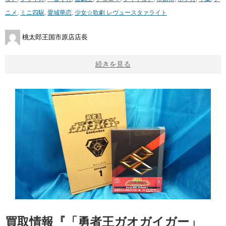
ニメ
,
ミニ四駆
,
​愛城華恋
,
少女☆歌劇 ​レヴュースタァライト
桃太郎王国市原店店長
続きを見る
買取情報『「勇者王ガオガイガー」