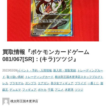
買取情報『ポケモンカードゲーム
081/067[SR]：(キラ)ツツジ』
2022/02/28|
イベント・予約・入荷情報
,
新入荷・買取実績
,
トレーディングカー
ド
,
取り扱い商材
,
トレーディングカード
,
桃太郎王国木更津店スタッフブログ
ト
レカ
,
プラモデル
,
ガンプラ
,
エアガン
,
美少女フィギュア
,
プライズ
,
一番くじ
,
遊
戯王
,
デュエマ
,
フィギュア
,
ポケカ
,
千葉
,
アニメ
,
木更津
,
ツツジ
桃太郎王国木更津店