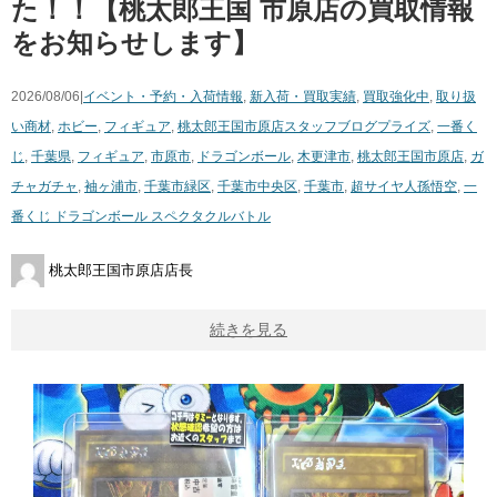
た！！【桃太郎王国 市原店の買取情報
をお知らせします】
2026/08/06|
イベント・予約・入荷情報
,
新入荷・買取実績
,
買取強化中
,
取り扱
い商材
,
ホビー
,
フィギュア
,
桃太郎王国市原店スタッフブログ
プライズ
,
一番く
じ
,
千葉県
,
フィギュア
,
市原市
,
ドラゴンボール
,
木更津市
,
桃太郎王国市原店
,
ガ
チャガチャ
,
袖ヶ浦市
,
千葉市緑区
,
千葉市中央区
,
千葉市
,
超サイヤ人孫悟空
,
一
番くじ ドラゴンボール スペクタクルバトル
桃太郎王国市原店店長
続きを見る