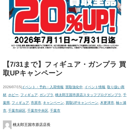
【7/31まで】フィギュア・ガンプラ 買
取UPキャンペーン
2026/07/15|
イベント・予約・入荷情報
,
買取強化中
,
イベント情報
,
取り扱い商
材
,
ホビー
,
フィギュア
,
ガンプラ
,
桃太郎王国市原店スタッフブログ
ガンプラ
,
千
葉県
,
フィギュア
,
市原市
,
キャンペーン
,
買取UPキャンペーン
,
木更津市
,
袖ヶ浦
市
,
千葉市緑区
,
千葉市中央区
,
千葉市
桃太郎王国市原店店長