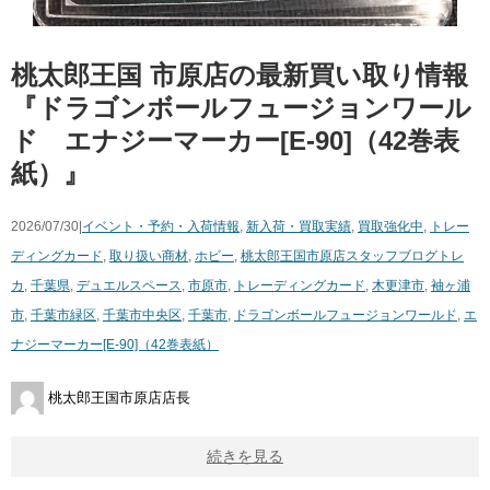
桃太郎王国 市原店の最新買い取り情報
『ドラゴンボールフュージョンワール
ド エナジーマーカー[E-90]（42巻表
紙）』
2026/07/30|
イベント・予約・入荷情報
,
新入荷・買取実績
,
買取強化中
,
トレー
ディングカード
,
取り扱い商材
,
ホビー
,
桃太郎王国市原店スタッフブログ
トレ
カ
,
千葉県
,
デュエルスペース
,
市原市
,
トレーディングカード
,
木更津市
,
袖ヶ浦
市
,
千葉市緑区
,
千葉市中央区
,
千葉市
,
ドラゴンボールフュージョンワールド
,
エ
ナジーマーカー[E-90]（42巻表紙）
桃太郎王国市原店店長
続きを見る