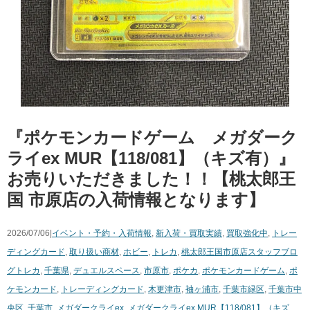
『ポケモンカードゲーム メガダーク
ライex MUR【118/081】（キズ有）』
お売りいただきました！！【桃太郎王
国 市原店の入荷情報となります】
2026/07/06|
イベント・予約・入荷情報
,
新入荷・買取実績
,
買取強化中
,
トレー
ディングカード
,
取り扱い商材
,
ホビー
,
トレカ
,
桃太郎王国市原店スタッフブロ
グ
トレカ
,
千葉県
,
デュエルスペース
,
市原市
,
ポケカ
,
ポケモンカードゲーム
,
ポ
ケモンカード
,
トレーディングカード
,
木更津市
,
袖ヶ浦市
,
千葉市緑区
,
千葉市中
央区
,
千葉市
,
メガダークライex
,
メガダークライex MUR【118/081】（キズ