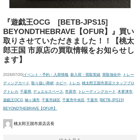
『遊戯王OCG [BETB-JPS15]
BEYONDTHEBRAVE【OFUR】』買い
取りさせていただきました！！【桃太
郎王国 市原店の買取情報をお知らせし
ます】
2026/07/20|
イベント・予約・入荷情報
,
新入荷・買取実績
,
買取強化中
,
トレー
ディングカード
,
取り扱い商材
,
ホビー
,
トレカ
,
桃太郎王国市原店スタッフブロ
グ
トレカ
,
千葉県
,
デュエルスペース
,
市原市
,
トレーディングカード
,
木更津市
,
遊戯王OCG
,
袖ヶ浦市
,
千葉市緑区
,
千葉市中央区
,
千葉市
,
[BETB-JPS15]
BEYONDTHEBRAVE【OFUR】
桃太郎王国市原店店長