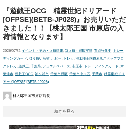
『遊戯王OCG 精霊世妃ドリアード
[OFPSE](BETB-JP028)』お売りいただ
きました！！【桃太郎王国 市原店の入
荷情報となります】
2026/07/31|
イベント・予約・入荷情報
,
新入荷・買取実績
,
買取強化中
,
トレー
ディングカード
,
取り扱い商材
,
ホビー
,
トレカ
,
桃太郎王国市原店スタッフブロ
グ
トレカ
,
遊戯王
,
千葉県
,
デュエルスペース
,
市原市
,
トレーディングカード
,
木
更津市
,
遊戯王OCG
,
袖ヶ浦市
,
千葉市緑区
,
千葉市中央区
,
千葉市
,
精霊世妃ドリ
アード[OFPSE](BETB-JP028)
桃太郎王国市原店店長
続きを見る