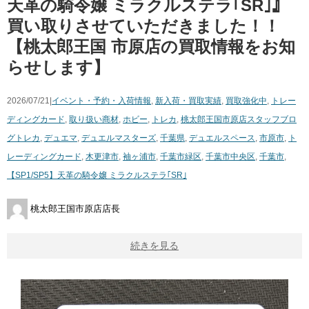
天革の騎令嬢 ミラクルステラ｢SR｣』
買い取りさせていただきました！！
【桃太郎王国 市原店の買取情報をお知
らせします】
2026/07/21|
イベント・予約・入荷情報
,
新入荷・買取実績
,
買取強化中
,
トレー
ディングカード
,
取り扱い商材
,
ホビー
,
トレカ
,
桃太郎王国市原店スタッフブロ
グ
トレカ
,
デュエマ
,
デュエルマスターズ
,
千葉県
,
デュエルスペース
,
市原市
,
ト
レーディングカード
,
木更津市
,
袖ヶ浦市
,
千葉市緑区
,
千葉市中央区
,
千葉市
,
【SP1/SP5】天革の騎令嬢 ミラクルステラ｢SR｣
桃太郎王国市原店店長
続きを見る