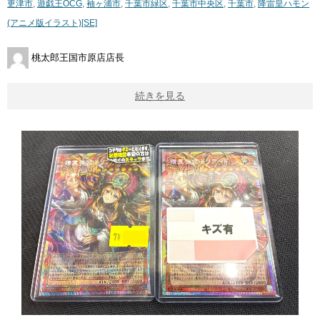
更津市
,
遊戯王OCG
,
袖ヶ浦市
,
千葉市緑区
,
千葉市中央区
,
千葉市
,
降雷皇ハモン
(アニメ版イラスト)[SE]
桃太郎王国市原店店長
続きを見る