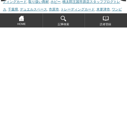
ディングカード
,
取り扱い商材
,
ホビー
,
桃太郎王国市原店スタッフブログ
トレ
カ
,
千葉県
,
デュエルスペース
,
市原市
,
トレーディングカード
,
木更津市
,
ワンピ
ースカードゲーム
,
袖ヶ浦市
,
千葉市緑区
,
千葉市中央区
,
千葉市
,
コミパラ
,
キズ
HOME
有
,
OP08-118 シルバーズ・レイリー
記事検索
読者登録
桃太郎王国市原店店長
続きを見る
Page 1 of 124
1
2
3
4
5
Next ›
Last »