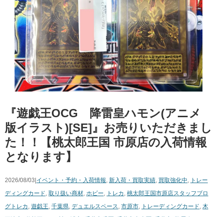
『遊戯王OCG 降雷皇ハモン(アニメ
版イラスト)[SE]』お売りいただきまし
た！！【桃太郎王国 市原店の入荷情報
となります】
2026/08/03|
イベント・予約・入荷情報
,
新入荷・買取実績
,
買取強化中
,
トレー
ディングカード
,
取り扱い商材
,
ホビー
,
トレカ
,
桃太郎王国市原店スタッフブロ
グ
トレカ
,
遊戯王
,
千葉県
,
デュエルスペース
,
市原市
,
トレーディングカード
,
木