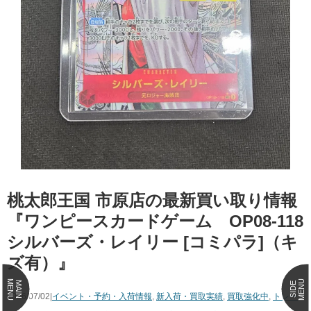
桃太郎王国 市原店の最新買い取り情報
『ワンピースカードゲーム OP08-118
シルバーズ・レイリー [コミパラ]（キ
ズ有）』
MENU
MENU
MAIN
SIDE
2026/07/02|
イベント・予約・入荷情報
,
新入荷・買取実績
,
買取強化中
,
トレー