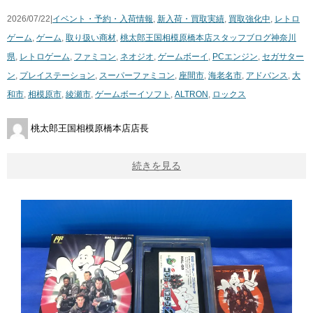
2026/07/22|
イベント・予約・入荷情報
,
新入荷・買取実績
,
買取強化中
,
レトロ
ゲーム
,
ゲーム
,
取り扱い商材
,
桃太郎王国相模原橋本店スタッフブログ
神奈川
県
,
レトロゲーム
,
ファミコン
,
ネオジオ
,
ゲームボーイ
,
PCエンジン
,
セガサター
ン
,
プレイステーション
,
スーパーファミコン
,
座間市
,
海老名市
,
アドバンス
,
大
和市
,
相模原市
,
綾瀬市
,
ゲームボーイソフト
,
ALTRON
,
ロックス
桃太郎王国相模原橋本店店長
続きを見る