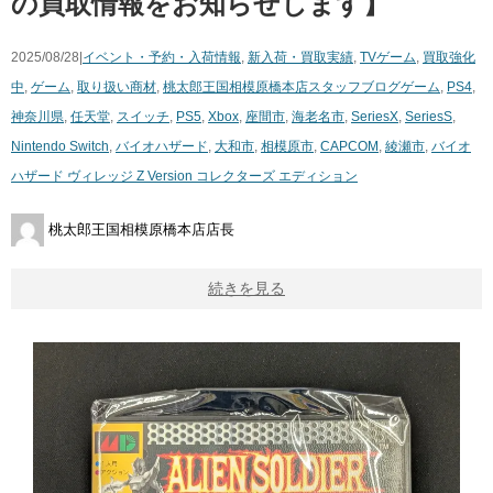
の買取情報をお知らせします】
2025/08/28|
イベント・予約・入荷情報
,
新入荷・買取実績
,
TVゲーム
,
買取強化
中
,
ゲーム
,
取り扱い商材
,
桃太郎王国相模原橋本店スタッフブログ
ゲーム
,
PS4
,
神奈川県
,
任天堂
,
スイッチ
,
PS5
,
Xbox
,
座間市
,
海老名市
,
SeriesX
,
SeriesS
,
Nintendo Switch
,
バイオハザード
,
大和市
,
相模原市
,
CAPCOM
,
綾瀬市
,
バイオ
ハザード ​ヴィレッジ ​Z ​Version ​コレクターズ ​エディション
桃太郎王国相模原橋本店店長
続きを見る