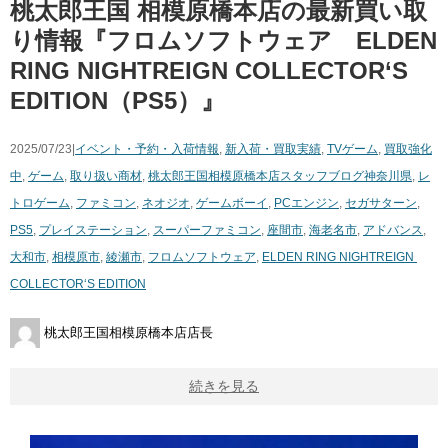
桃太郎王国 相模原橋本店の最新買い取
り情報『フロムソフトウェア ELDEN
​RING ​NIGHTREIGN ​COLLECTOR‘S ​
EDITION（PS5）』
2025/07/23|
イベント・予約・入荷情報
,
新入荷・買取実績
,
TVゲーム
,
買取強化
中
,
ゲーム
,
取り扱い商材
,
桃太郎王国相模原橋本店スタッフブログ
神奈川県
,
レ
トロゲーム
,
ファミコン
,
ネオジオ
,
ゲームボーイ
,
PCエンジン
,
セガサターン
,
PS5
,
プレイステーション
,
スーパーファミコン
,
座間市
,
海老名市
,
アドバンス
,
大和市
,
相模原市
,
綾瀬市
,
フロムソフトウェア
,
ELDEN ​RING ​NIGHTREIGN ​
COLLECTOR‘S ​EDITION
桃太郎王国相模原橋本店店長
続きを見る