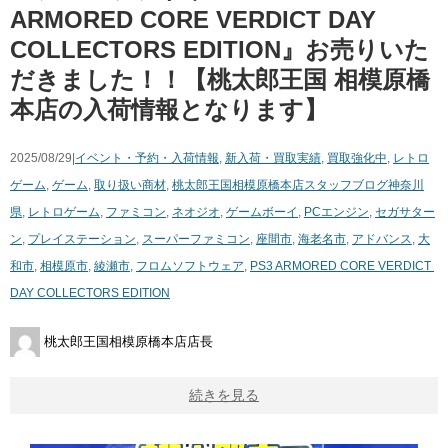
ARMORED ​CORE ​VERDICT ​DAY ​
COLLECTORS ​EDITION』お売りいた
だきました！！【桃太郎王国 相模原橋
本店の入荷情報となります】
2025/08/29|
イベント・予約・入荷情報
,
新入荷・買取実績
,
買取強化中
,
レトロ
ゲーム
,
ゲーム
,
取り扱い商材
,
桃太郎王国相模原橋本店スタッフブログ
神奈川
県
,
レトロゲーム
,
ファミコン
,
ネオジオ
,
ゲームボーイ
,
PCエンジン
,
セガサター
ン
,
プレイステーション
,
スーパーファミコン
,
座間市
,
海老名市
,
アドバンス
,
大
和市
,
相模原市
,
綾瀬市
,
フロムソフトウェア
,
PS3 ​ARMORED ​CORE ​VERDICT ​
DAY ​COLLECTORS ​EDITION
桃太郎王国相模原橋本店店長
続きを見る