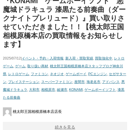
『KONAMI ゲームボーイソフト 悪
魔城ドラキュラ 漆黒たる前奏曲（ダー
クナイトプレリュード）』買い取りさ
せていただきました！！【桃太郎王国
相模原橋本店の買取情報をお知らせし
ます】
2025/07/12|
イベント・予約・入荷情報
,
新入荷・買取実績
,
買取強化中
,
レトロ
ゲーム
,
ゲーム
,
取り扱い商材
,
桃太郎王国相模原橋本店スタッフブログ
神奈川
県
,
レトロゲーム
,
ファミコン
,
ネオジオ
,
ゲームボーイ
,
PCエンジン
,
セガサター
ン
,
プレイステーション
,
スーパーファミコン
,
座間市
,
海老名市
,
アドバンス
,
悪
魔城ドラキュラ
,
大和市
,
相模原市
,
綾瀬市
,
KONAMI
,
ゲームボーイソフト
,
漆黒
たる前奏曲
桃太郎王国相模原橋本店店長
続きを見る