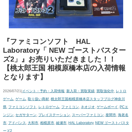
『ファミコンソフト HAL ​
Laboratory「 ​NEW ​ゴーストバスター
ズ2」』お売りいただきました！！
【桃太郎王国 相模原橋本店の入荷情報
となります】
2026/07/21|
イベント・予約・入荷情報
,
新入荷・買取実績
,
買取強化中
,
レトロ
ゲーム
,
ゲーム
,
取り扱い商材
,
桃太郎王国相模原橋本店スタッフブログ
神奈川
県
,
ファミコンソフト
,
レトロゲーム
,
ファミコン
,
ネオジオ
,
ゲームボーイ
,
PCエ
ンジン
,
セガサターン
,
プレイステーション
,
スーパーファミコン
,
座間市
,
海老名
市
,
アドバンス
,
大和市
,
相模原市
,
綾瀬市
,
HAL ​Laboratory
,
NEW ​ゴーストバスタ
ーズ2