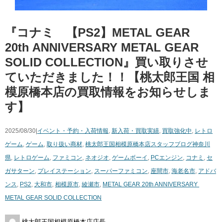
『コナミ 【PS2】METAL ​GEAR ​
20th ​ANNIVERSARY ​METAL ​GEAR ​
SOLID ​COLLECTION』買い取りさせ
ていただきました！！【桃太郎王国 相
模原橋本店の買取情報をお知らせしま
す】
2025/08/30|
イベント・予約・入荷情報
,
新入荷・買取実績
,
買取強化中
,
レトロ
ゲーム
,
ゲーム
,
取り扱い商材
,
桃太郎王国相模原橋本店スタッフブログ
神奈川
県
,
レトロゲーム
,
ファミコン
,
ネオジオ
,
ゲームボーイ
,
PCエンジン
,
コナミ
,
セ
ガサターン
,
プレイステーション
,
スーパーファミコン
,
座間市
,
海老名市
,
アドバ
ンス
,
PS2
,
大和市
,
相模原市
,
綾瀬市
,
METAL ​GEAR ​20th ​ANNIVERSARY ​
METAL ​GEAR ​SOLID ​COLLECTION
桃太郎王国相模原橋本店店長