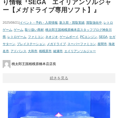
り情報『SEGA エイリアンソルジャ
ー【メガドライブ専用ソフト】』
2025/08/21|
イベント・予約・入荷情報
,
新入荷・買取実績
,
買取強化中
,
レトロ
ゲーム
,
ゲーム
,
取り扱い商材
,
桃太郎王国相模原橋本店スタッフブログ
神奈川
県
,
レトロゲーム
,
ファミコン
,
ネオジオ
,
ゲームボーイ
,
PCエンジン
,
SEGA
,
セガ
サターン
,
プレイステーション
,
メガドライブ
,
スーパーファミコン
,
座間市
,
海老
名市
,
アドバンス
,
大和市
,
相模原市
,
綾瀬市
,
エイリアンソルジャー
桃太郎王国相模原橋本店店長
続きを見る