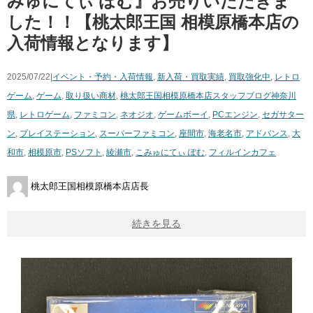
みゅにてぃ ​ぽむ』お売りいただきま
した！！【桃太郎王国 相模原橋本店の
入荷情報となります】
2025/07/22|
イベント・予約・入荷情報
,
新入荷・買取実績
,
買取強化中
,
レトロ
ゲーム
,
ゲーム
,
取り扱い商材
,
桃太郎王国相模原橋本店スタッフブログ
神奈川
県
,
レトロゲーム
,
ファミコン
,
ネオジオ
,
ゲームボーイ
,
PCエンジン
,
セガサター
ン
,
プレイステーション
,
スーパーファミコン
,
座間市
,
海老名市
,
アドバンス
,
大
和市
,
相模原市
,
PSソフト
,
綾瀬市
,
こみゅにてぃ ​ぽむ
,
フィルインカフェ
桃太郎王国相模原橋本店店長
続きを見る