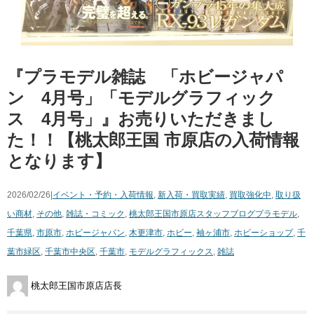
『プラモデル雑誌 「ホビージャパ
ン 4月号」「モデルグラフィック
ス 4月号」』お売りいただきまし
た！！【桃太郎王国 市原店の入荷情報
となります】
2026/02/26|
イベント・予約・入荷情報
,
新入荷・買取実績
,
買取強化中
,
取り扱
い商材
,
その他
,
雑誌・コミック
,
桃太郎王国市原店スタッフブログ
プラモデル
,
千葉県
,
市原市
,
ホビージャパン
,
木更津市
,
ホビー
,
袖ヶ浦市
,
ホビーショップ
,
千
葉市緑区
,
千葉市中央区
,
千葉市
,
モデルグラフィックス
,
雑誌
桃太郎王国市原店店長