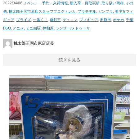
2022/04/06|
イベント・予約・入荷情報
,
新入荷・買取実績
,
取り扱い商材
,
その
他
,
桃太郎王国市原店スタッフブログ
トレカ
,
プラモデル
,
ガンプラ
,
美少女フィ
ギュア
,
プライズ
,
一番くじ
,
遊戯王
,
デュエマ
,
フィギュア
,
市原市
,
ポケカ
,
千葉
,
FGO
,
アニメ
,
ミニ四駆
,
井相原
,
ランサー/メドゥーサ
桃太郎王国市原店店長
続きを見る