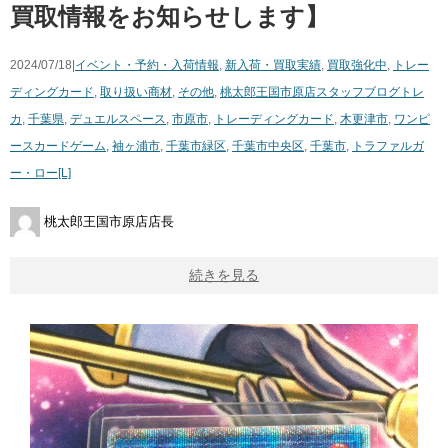
買取情報をお知らせします】
2024/07/18|
イベント・予約・入荷情報
,
新入荷・買取実績
,
買取強化中
,
トレー
ディングカード
,
取り扱い商材
,
その他
,
桃太郎王国市原店スタッフブログ
トレ
カ
,
千葉県
,
デュエルスペース
,
市原市
,
トレーディングカード
,
木更津市
,
ワンピ
ースカードゲーム
,
袖ヶ浦市
,
千葉市緑区
,
千葉市中央区
,
千葉市
,
トラファルガ
ー・ロー[L]
桃太郎王国市原店店長
続きを見る