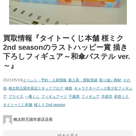
買取情報『タイトーくじ本舗 ​桜ミク ​
2nd ​seasonのラストハッピー賞 ​描き
下ろしフィギュア～和傘パステル ​ver.
～』
2021/05/19|
イベント・予約・入荷情報
,
新入荷・買取実績
,
取り扱い商材
,
その
他
,
桃太郎王国市原店スタッフブログ
,
雑貨
,
キャラクターグッズ
美少女フィギュ
ア
,
プライズ
,
一番くじ
,
フィギュアーツ
,
千葉県
,
フィギュア
,
市原市
,
初音ミク
,
タイトーくじ本舗
,
​桜ミク ​2nd ​season
桃太郎王国市原店店長
続きを見る