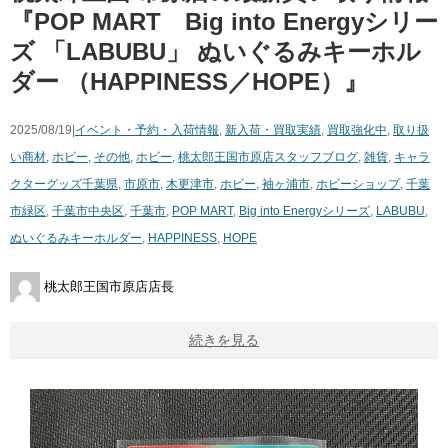
『POP MART Big into Energyシリー
ズ 「LABUBU」 ぬいぐるみキーホル
ダー （HAPPINESS／HOPE）』
2025/08/19|
イベント・予約・入荷情報
,
新入荷・買取実績
,
買取強化中
,
取り扱
い商材
,
ホビー
,
その他
,
ホビー
,
桃太郎王国市原店スタッフブログ
,
雑貨
,
キャラ
クターグッズ
千葉県
,
市原市
,
木更津市
,
ホビー
,
袖ヶ浦市
,
ホビーショップ
,
千葉
市緑区
,
千葉市中央区
,
千葉市
,
POP MART
,
Big into Energyシリーズ
,
LABUBU
,
ぬいぐるみキーホルダー
,
HAPPINESS
,
HOPE
桃太郎王国市原店店長
続きを見る