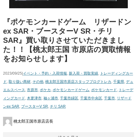
『ポケモンカードゲーム リザードン
ex SAR・ブースターV SR・チリ
SAR』買い取りさせていただきまし
た！！【桃太郎王国 市原店の買取情報
をお知らせします】
2023/09/25|
イベント・予約・入荷情報
,
新入荷・買取実績
,
トレーディングカー
ド
,
取り扱い商材
,
その他
,
桃太郎王国市原店スタッフブログ
トレカ
,
千葉県
,
デュ
エルスペース
,
市原市
,
ポケカ
,
ポケモンカードゲーム
,
ポケモンカード
,
トレーデ
ィングカード
,
木更津市
,
袖ヶ浦市
,
千葉市緑区
,
千葉市中央区
,
千葉市
,
リザード
ンex SAR
,
ブースターV SR
,
チリ SAR
桃太郎王国市原店店長