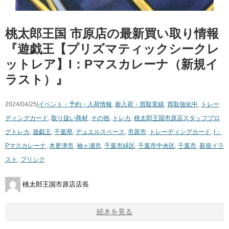
桃太郎王国 市原店の最新買い取り情報
『遊戯王【プリズマティックシークレ
ットレア】I：Pマスカレーナ（新規イ
ラスト）』
2024/04/25|
イベント・予約・入荷情報
,
新入荷・買取実績
,
買取強化中
,
トレー
ディングカード
,
取り扱い商材
,
その他
,
トレカ
,
桃太郎王国市原店スタッフブロ
グ
トレカ
,
遊戯王
,
千葉県
,
デュエルスペース
,
市原市
,
トレーディングカード
,
I：
Pマスカレーナ
,
木更津市
,
袖ヶ浦市
,
千葉市緑区
,
千葉市中央区
,
千葉市
,
新規イラ
スト
,
プリシク
桃太郎王国市原店店長
続きを見る