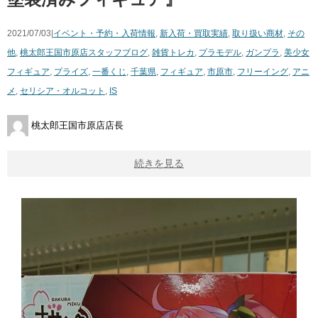
2021/07/03|
イベント・予約・入荷情報
,
新入荷・買取実績
,
取り扱い商材
,
その
他
,
桃太郎王国市原店スタッフブログ
,
雑貨
トレカ
,
プラモデル
,
ガンプラ
,
美少女
フィギュア
,
プライズ
,
一番くじ
,
千葉県
,
フィギュア
,
市原市
,
フリーイング
,
アニ
メ
,
セリシア・オルコット
,
IS
桃太郎王国市原店店長
続きを見る