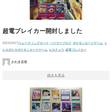
超電ブレイカー開封しました
2024/10/17|
トレーディングカード
,
バイヤーブログ
,
ポケモンカードゲーム
,
ト
レカ
ポケカポケモンカードゲーム
,
ピカチュウ
,
超電ブレイカー
さわき店長
続きを見る