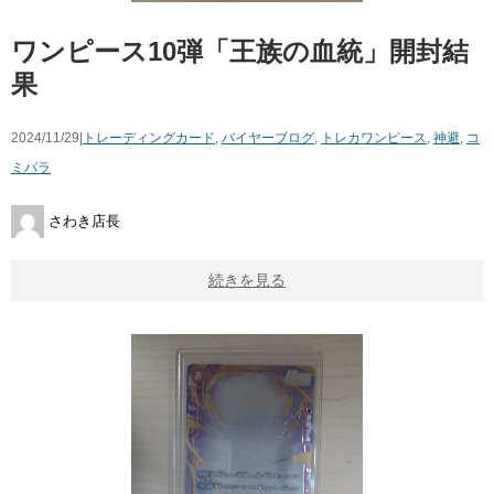
ワンピース10弾「王族の血統」開封結
果
2024/11/29|
トレーディングカード
,
バイヤーブログ
,
トレカ
ワンピース
,
神避
,
コ
ミパラ
さわき店長
続きを見る