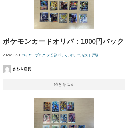
ポケモンカードオリパ：1000円パック
2024/05/21|
バイヤーブログ
,
未分類
ポケカ
,
オリパ
,
ゼスト戸塚
さわき店長
続きを見る