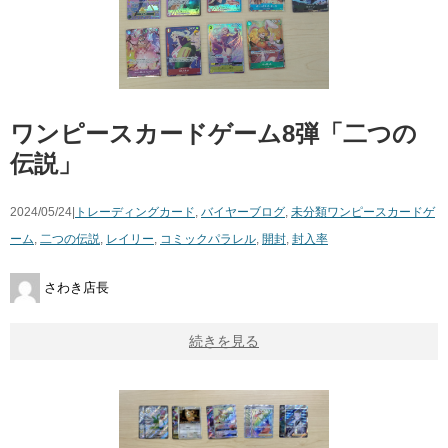
ワンピースカードゲーム8弾「二つの
伝説」
2024/05/24|
トレーディングカード
,
バイヤーブログ
,
未分類
ワンピースカードゲ
ーム
,
二つの伝説
,
レイリー
,
コミックパラレル
,
開封
,
封入率
さわき店長
続きを見る