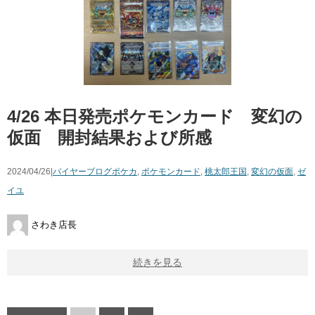
4/26 本日発売ポケモンカード 変幻の
仮面 開封結果および所感
2024/04/26|
バイヤーブログ
ポケカ
,
ポケモンカード
,
桃太郎王国
,
変幻の仮面
,
ゼ
イユ
さわき店長
続きを見る