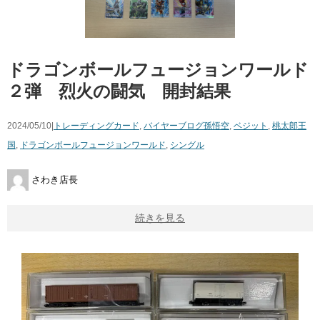
ドラゴンボールフュージョンワールド
２弾 烈火の闘気 開封結果
2024/05/10|
トレーディングカード
,
バイヤーブログ
孫悟空
,
ベジット
,
桃太郎王
国
,
ドラゴンボールフュージョンワールド
,
シングル
さわき店長
続きを見る