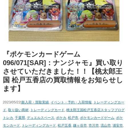
『ポケモンカードゲーム
096/071[SAR]：ナンジャモ』買い取り
させていただきました！！【桃太郎王
国 松戸五香店の買取情報をお知らせし
ます】
2023/05/22|
新入荷・買取実績
,
イベント・予約・入荷情報
,
トレーディングカー
ド
,
取り扱い商材
,
トレーディングカード
,
桃太郎王国松戸五香店スタッフブログ
トレカ
,
千葉県
,
デュエルスペース
,
ポケカ
,
松戸市
,
ポケモンカードゲーム
,
ポケ
モンカード
,
トレーディングカード
,
松戸五香
,
鎌ヶ谷市
,
市川市
,
流山市
,
浦安市
,