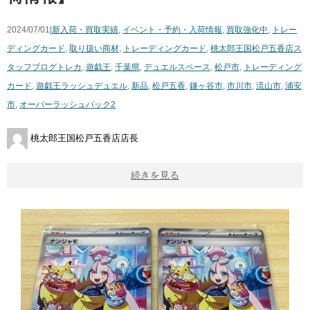
2024/07/01|
新入荷・買取実績
,
イベント・予約・入荷情報
,
買取強化中
,
トレー
ディングカード
,
取り扱い商材
,
トレーディングカード
,
桃太郎王国松戸五香店ス
タッフブログ
トレカ
,
遊戯王
,
千葉県
,
デュエルスペース
,
松戸市
,
トレーディング
カード
,
遊戯王ラッシュデュエル
,
新品
,
松戸五香
,
鎌ヶ谷市
,
市川市
,
流山市
,
浦安
市
,
オーバーラッシュパック2
桃太郎王国松戸五香店店長
続きを見る