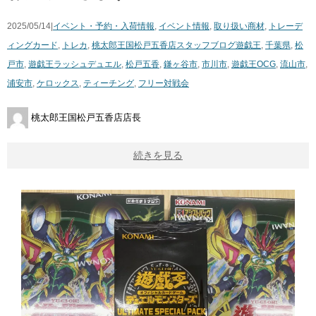
2025/05/14|
イベント・予約・入荷情報
,
イベント情報
,
取り扱い商材
,
トレーデ
ィングカード
,
トレカ
,
桃太郎王国松戸五香店スタッフブログ
遊戯王
,
千葉県
,
松
戸市
,
遊戯王ラッシュデュエル
,
松戸五香
,
鎌ヶ谷市
,
市川市
,
遊戯王OCG
,
流山市
,
浦安市
,
ケロックス
,
ティーチング
,
フリー対戦会
桃太郎王国松戸五香店店長
続きを見る