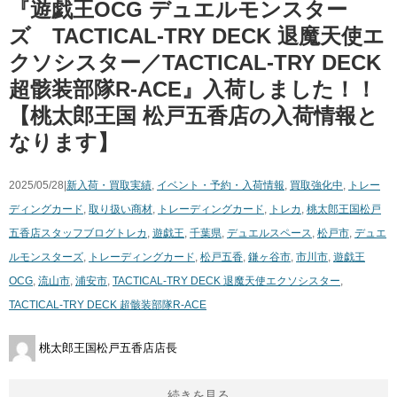
『遊戯王OCG デュエルモンスター
ズ TACTICAL-TRY DECK 退魔天使エ
クソシスター／TACTICAL-TRY DECK
超骸装部隊R-ACE』入荷しました！！
【桃太郎王国 松戸五香店の入荷情報と
なります】
2025/05/28|
新入荷・買取実績
,
イベント・予約・入荷情報
,
買取強化中
,
トレー
ディングカード
,
取り扱い商材
,
トレーディングカード
,
トレカ
,
桃太郎王国松戸
五香店スタッフブログ
トレカ
,
遊戯王
,
千葉県
,
デュエルスペース
,
松戸市
,
デュエ
ルモンスターズ
,
トレーディングカード
,
松戸五香
,
鎌ヶ谷市
,
市川市
,
遊戯王
OCG
,
流山市
,
浦安市
,
TACTICAL-TRY DECK 退魔天使エクソシスター
,
TACTICAL-TRY DECK 超骸装部隊R-ACE
桃太郎王国松戸五香店店長
続きを見る