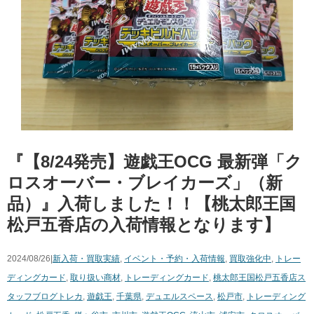
『【8/24発売】遊戯王OCG 最新弾「ク
ロスオーバー・ブレイカーズ」（新
品）』入荷しました！！【桃太郎王国
松戸五香店の入荷情報となります】
2024/08/26|
新入荷・買取実績
,
イベント・予約・入荷情報
,
買取強化中
,
トレー
ディングカード
,
取り扱い商材
,
トレーディングカード
,
桃太郎王国松戸五香店ス
タッフブログ
トレカ
,
遊戯王
,
千葉県
,
デュエルスペース
,
松戸市
,
トレーディング