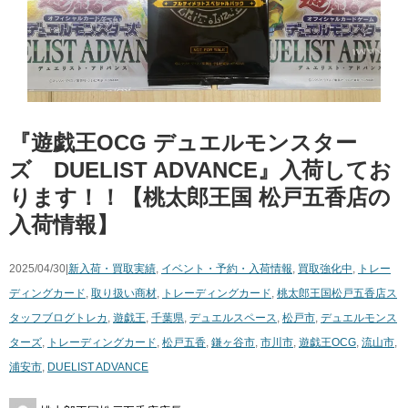
『遊戯王OCG デュエルモンスター
ズ DUELIST ADVANCE』入荷してお
ります！！【桃太郎王国 松戸五香店の
入荷情報】
2025/04/30|
新入荷・買取実績
,
イベント・予約・入荷情報
,
買取強化中
,
トレー
ディングカード
,
取り扱い商材
,
トレーディングカード
,
桃太郎王国松戸五香店ス
タッフブログ
トレカ
,
遊戯王
,
千葉県
,
デュエルスペース
,
松戸市
,
デュエルモンス
ターズ
,
トレーディングカード
,
松戸五香
,
鎌ヶ谷市
,
市川市
,
遊戯王OCG
,
流山市
,
浦安市
,
DUELIST ADVANCE