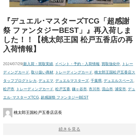
『デュエル･マスターズTCG「超感謝
祭 ファンタジーBEST」』再入荷しま
した！！【桃太郎王国 松戸五香店の再
入荷情報】
2024/07/29|
新入荷・買取実績
,
イベント・予約・入荷情報
,
買取強化中
,
トレー
ディングカード
,
取り扱い商材
,
トレーディングカード
,
桃太郎王国松戸五香店ス
タッフブログ
トレカ
,
デュエマ
,
デュエルマスターズ
,
千葉県
,
デュエルスペース
,
松戸市
,
トレーディングカード
,
松戸五香
,
鎌ヶ谷市
,
市川市
,
流山市
,
浦安市
,
デュ
エル･マスターズTCG
,
超感謝祭 ファンタジーBEST
桃太郎王国松戸五香店店長
続きを見る