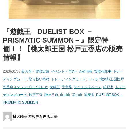
『遊戯王 DUELIST BOX －
PRISMATIC SUMMON－』限定特
価！！【桃太郎王国 松戸五香店の販売
情報】
2026/01/07|
新入荷・買取実績
,
イベント・予約・入荷情報
,
買取強化中
,
トレー
ディングカード
,
取り扱い商材
,
トレーディングカード
,
トレカ
,
桃太郎王国松戸
五香店スタッフブログ
トレカ
,
遊戯王
,
千葉県
,
デュエルスペース
,
松戸市
,
トレー
ディングカード
,
松戸五香
,
鎌ヶ谷市
,
市川市
,
流山市
,
浦安市
,
DUELIST BOX －
PRISMATIC SUMMON－
桃太郎王国松戸五香店店長