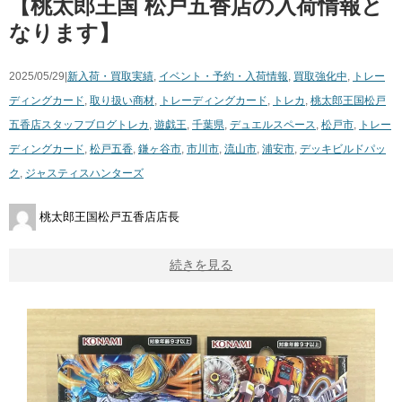
【桃太郎王国 松戸五香店の入荷情報と
なります】
2025/05/29|
新入荷・買取実績
,
イベント・予約・入荷情報
,
買取強化中
,
トレー
ディングカード
,
取り扱い商材
,
トレーディングカード
,
トレカ
,
桃太郎王国松戸
五香店スタッフブログ
トレカ
,
遊戯王
,
千葉県
,
デュエルスペース
,
松戸市
,
トレー
ディングカード
,
松戸五香
,
鎌ヶ谷市
,
市川市
,
流山市
,
浦安市
,
デッキビルドパッ
ク
,
ジャスティスハンターズ
桃太郎王国松戸五香店店長
続きを見る