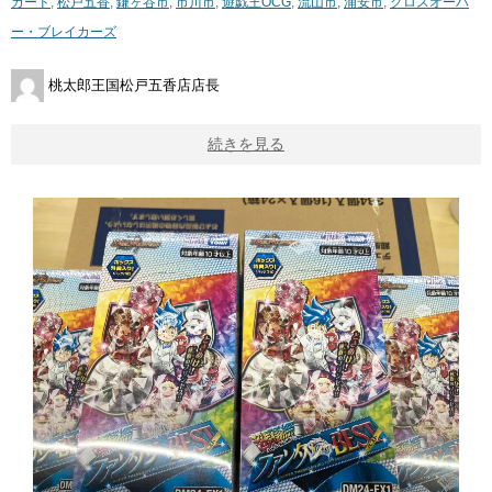
カード
,
松戸五香
,
鎌ヶ谷市
,
市川市
,
遊戯王OCG
,
流山市
,
浦安市
,
クロスオーバ
ー・ブレイカーズ
桃太郎王国松戸五香店店長
続きを見る