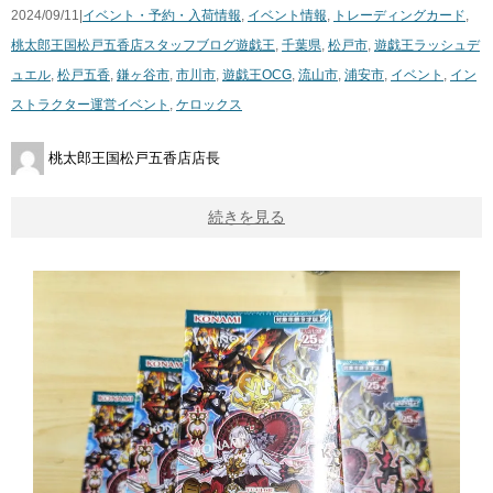
2024/09/11|
イベント・予約・入荷情報
,
イベント情報
,
トレーディングカード
,
桃太郎王国松戸五香店スタッフブログ
遊戯王
,
千葉県
,
松戸市
,
遊戯王ラッシュデ
ュエル
,
松戸五香
,
鎌ヶ谷市
,
市川市
,
遊戯王OCG
,
流山市
,
浦安市
,
イベント
,
イン
ストラクター運営イベント
,
ケロックス
桃太郎王国松戸五香店店長
続きを見る