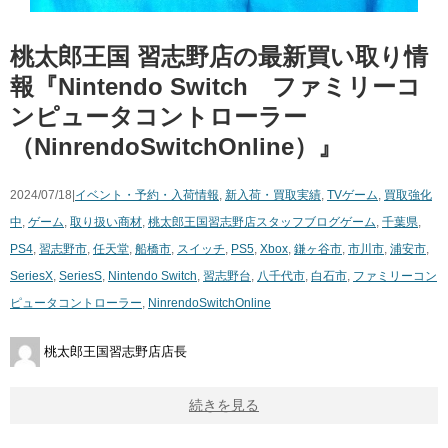
桃太郎王国 習志野店の最新買い取り情
報『Nintendo Switch ファミリーコ
ンピュータコントローラー
（NinrendoSwitchOnline）』
2024/07/18|
イベント・予約・入荷情報
,
新入荷・買取実績
,
TVゲーム
,
買取強化
中
,
ゲーム
,
取り扱い商材
,
桃太郎王国習志野店スタッフブログ
ゲーム
,
千葉県
,
PS4
,
習志野市
,
任天堂
,
船橋市
,
スイッチ
,
PS5
,
Xbox
,
鎌ヶ谷市
,
市川市
,
浦安市
,
SeriesX
,
SeriesS
,
Nintendo Switch
,
習志野台
,
八千代市
,
白石市
,
ファミリーコン
ピュータコントローラー
,
NinrendoSwitchOnline
桃太郎王国習志野店店長
続きを見る