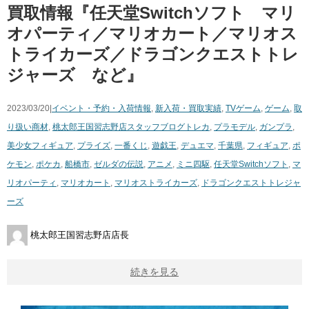
買取情報『任天堂Switchソフト マリ
オパーティ／マリオカート／マリオス
トライカーズ／ドラゴンクエストトレ
ジャーズ など』
2023/03/20|
イベント・予約・入荷情報
,
新入荷・買取実績
,
TVゲーム
,
ゲーム
,
取
り扱い商材
,
桃太郎王国習志野店スタッフブログ
トレカ
,
プラモデル
,
ガンプラ
,
美少女フィギュア
,
プライズ
,
一番くじ
,
遊戯王
,
デュエマ
,
千葉県
,
フィギュア
,
ポ
ケモン
,
ポケカ
,
船橋市
,
ゼルダの伝説
,
アニメ
,
ミニ四駆
,
任天堂Switchソフト
,
マ
リオパーティ
,
マリオカート
,
マリオストライカーズ
,
ドラゴンクエストトレジャ
ーズ
桃太郎王国習志野店店長
続きを見る