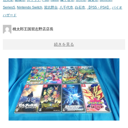
SeriesS
,
Nintendo Switch
,
習志野台
,
八千代市
,
白石市
,
【PS5・PS4】
,
バイオ
ハザード
桃太郎王国習志野店店長
続きを見る