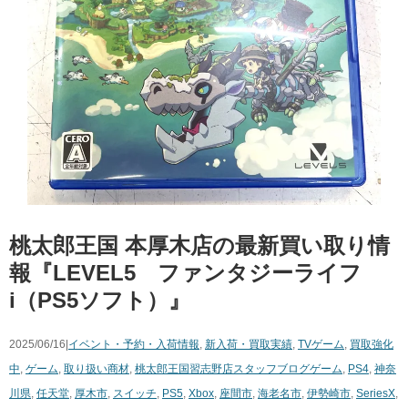
桃太郎王国 本厚木店の最新買い取り情
報『LEVEL5 ファンタジーライフ
i（PS5ソフト）』
2025/06/16|
イベント・予約・入荷情報
,
新入荷・買取実績
,
TVゲーム
,
買取強化
中
,
ゲーム
,
取り扱い商材
,
桃太郎王国習志野店スタッフブログ
ゲーム
,
PS4
,
神奈
川県
,
任天堂
,
厚木市
,
スイッチ
,
PS5
,
Xbox
,
座間市
,
海老名市
,
伊勢崎市
,
SeriesX
,