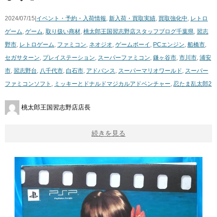
2024/07/15|
イベント・予約・入荷情報
,
新入荷・買取実績
,
買取強化中
,
レトロ
ゲーム
,
ゲーム
,
取り扱い商材
,
桃太郎王国習志野店スタッフブログ
千葉県
,
習志
野市
,
レトロゲーム
,
ファミコン
,
ネオジオ
,
ゲームボーイ
,
PCエンジン
,
船橋市
,
セガサターン
,
プレイステーション
,
スーパーファミコン
,
鎌ヶ谷市
,
市川市
,
浦安
市
,
習志野台
,
八千代市
,
白石市
,
アドバンス
,
スーパーマリオワールド
,
スーパー
ファミコンソフト
,
ミッキーとドナルドマジカルアドベンチャー
,
忍たま乱太郎2
桃太郎王国習志野店店長
続きを見る