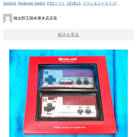
SeriesS
,
Nintendo Switch
,
PS5ソフト
,
LEVEL5
,
ファンタジーライフi
桃太郎王国本厚木店店長
続きを見る