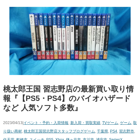
桃太郎王国 習志野店の最新買い取り情
報『【PS5・PS4】のバイオハザード
など 人気ソフト多数』
2023/04/13|
イベント・予約・入荷情報
,
新入荷・買取実績
,
TVゲーム
,
ゲーム
,
取
り扱い商材
,
桃太郎王国習志野店スタッフブログ
ゲーム
,
千葉県
,
PS4
,
習志野市
,
任天堂
,
船橋市
,
スイッチ
,
PS5
,
Xbox
,
鎌ヶ谷市
,
市川市
,
浦安市
,
SeriesX
,