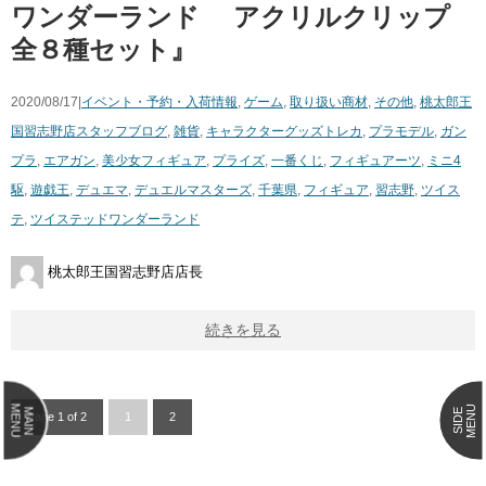
ワンダーランド ​ アクリルクリップ
全８種セット』
2020/08/17|
イベント・予約・入荷情報
,
ゲーム
,
取り扱い商材
,
その他
,
桃太郎王
国習志野店スタッフブログ
,
雑貨
,
キャラクターグッズ
トレカ
,
プラモデル
,
ガン
プラ
,
エアガン
,
美少女フィギュア
,
プライズ
,
一番くじ
,
フィギュアーツ
,
ミニ4
駆
,
遊戯王
,
デュエマ
,
デュエルマスターズ
,
千葉県
,
フィギュア
,
習志野
,
ツイス
テ
,
ツイステッドワンダーランド
桃太郎王国習志野店店長
続きを見る
MENU
MENU
MAIN
SIDE
Page 1 of 2
1
2