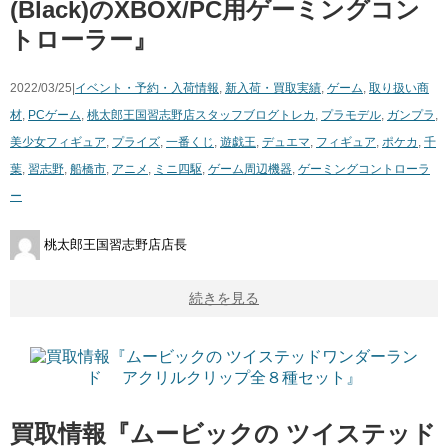
(Black)のXBOX/PC用ゲーミングコン
トローラー』
2022/03/25|
イベント・予約・入荷情報
,
新入荷・買取実績
,
ゲーム
,
取り扱い商
材
,
PCゲーム
,
桃太郎王国習志野店スタッフブログ
トレカ
,
プラモデル
,
ガンプラ
,
美少女フィギュア
,
プライズ
,
一番くじ
,
遊戯王
,
デュエマ
,
フィギュア
,
ポケカ
,
千
葉
,
習志野
,
船橋市
,
アニメ
,
ミニ四駆
,
ゲーム周辺機器
,
ゲーミングコントローラ
ー
桃太郎王国習志野店店長
続きを見る
買取情報『ムービックの ツイステッド