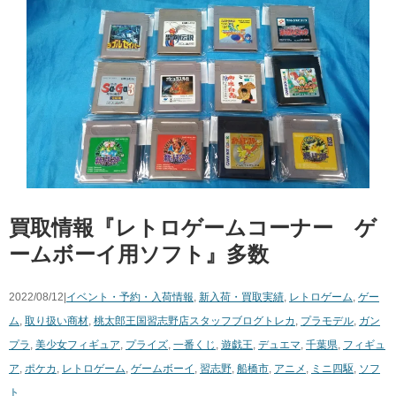
買取情報『レトロゲームコーナー ゲ
ームボーイ用ソフト』多数
2022/08/12|
イベント・予約・入荷情報
,
新入荷・買取実績
,
レトロゲーム
,
ゲー
ム
,
取り扱い商材
,
桃太郎王国習志野店スタッフブログ
トレカ
,
プラモデル
,
ガン
プラ
,
美少女フィギュア
,
プライズ
,
一番くじ
,
遊戯王
,
デュエマ
,
千葉県
,
フィギュ
ア
,
ポケカ
,
レトロゲーム
,
ゲームボーイ
,
習志野
,
船橋市
,
アニメ
,
ミニ四駆
,
ソフ
ト