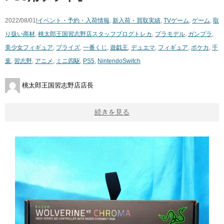
2022/08/01|
イベント・予約・入荷情報
,
新入荷・買取実績
,
TVゲーム
,
ゲーム
,
取
り扱い商材
,
桃太郎王国習志野店スタッフブログ
トレカ
,
プラモデル
,
ガンプラ
,
美少女フィギュア
,
プライズ
,
一番くじ
,
遊戯王
,
デュエマ
,
フィギュア
,
ポケカ
,
千
葉
,
習志野
,
アニメ
,
ミニ四駆
,
PS5
,
NintendoSwitch
桃太郎王国習志野店店長
続きを見る