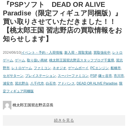
『PSPソフト DEAD OR ALIVE
Paradise（限定フィギュア同梱版）』
買い取りさせていただきました！！
【桃太郎王国 習志野店の買取情報をお
知らせします】
2024/06/10|
イベント・予約・入荷情報
,
新入荷・買取実績
,
買取強化中
,
レトロ
ゲーム
,
ゲーム
,
取り扱い商材
,
桃太郎王国習志野店スタッフブログ
千葉県
,
習志
野市
,
レトロゲーム
,
ファミコン
,
ネオジオ
,
ゲームボーイ
,
PCエンジン
,
船橋市
,
セガサターン
,
プレイステーション
,
スーパーファミコン
,
PSP
,
鎌ヶ谷市
,
市川市
,
浦安市
,
習志野台
,
八千代市
,
白石市
,
アドバンス
,
DEAD OR ALIVE Paradise
,
限
定フィギュア同梱版
桃太郎王国習志野店店長
続きを見る