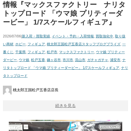
情報『マックスファクトリー ナリタ
トップロード ​「ウマ娘 ​プリティーダ
ービー」 ​1/7スケールフィギュア』
2026/07/06|
新入荷・買取実績
,
イベント・予約・入荷情報
,
買取強化中
,
取り扱
い商材
,
ホビー
,
フィギュア
,
桃太郎王国松戸五香店スタッフブログ
プライズ
,
一
番くじ
,
千葉県
,
フィギュア
,
松戸市
,
マックスファクトリー
,
ウマ娘 ​プリティー
ダービー
,
ウマ娘
,
松戸五香
,
鎌ヶ谷市
,
市川市
,
流山市
,
ガチャガチャ
,
浦安市
,
ナ
リタトップロード ​「ウマ娘 ​プリティーダービー」 ​1/7スケールフィギュア
,
ナリ
タトップロード
桃太郎王国松戸五香店店長
続きを見る