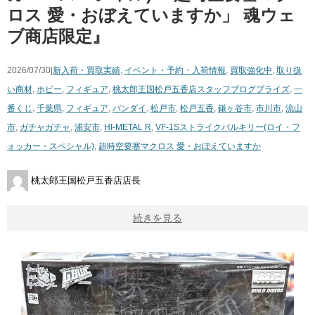
ロス ​愛・おぼえていますか」 ​魂ウェ
ブ商店限定』
2026/07/30|
新入荷・買取実績
,
イベント・予約・入荷情報
,
買取強化中
,
取り扱
い商材
,
ホビー
,
フィギュア
,
桃太郎王国松戸五香店スタッフブログ
プライズ
,
一
番くじ
,
千葉県
,
フィギュア
,
バンダイ
,
松戸市
,
松戸五香
,
鎌ヶ谷市
,
市川市
,
流山
市
,
ガチャガチャ
,
浦安市
,
HI-METAL ​R
,
VF-1Sストライクバルキリー(ロイ・フ
ォッカー・スペシャル)
,
超時空要塞マクロス ​愛・おぼえていますか
桃太郎王国松戸五香店店長
続きを見る