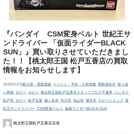
『バンダイ ​CSM変身ベルト ​世紀王サ
ンドライバー ​「仮面ライダーBLACK ​
SUN」』買い取りさせていただきまし
た！！【桃太郎王国 松戸五香店の買取
情報をお知らせします】
2026/07/23|
新入荷・買取実績
,
イベント・予約・入荷情報
,
買取強化中
,
取り扱
い商材
,
ホビー
,
ホビー
,
桃太郎王国松戸五香店スタッフブログ
千葉県
,
バンダイ
,
松戸市
,
ホビー
,
松戸五香
,
鎌ヶ谷市
,
市川市
,
流山市
,
浦安市
,
ホビーショップ
,
世
紀王サンドライバー
,
CSM変身ベルト
,
仮面ライダーBLACK ​SUN
桃太郎王国松戸五香店店長