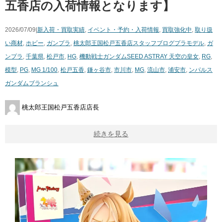
五香店の入荷情報となります】
2026/07/09|
新入荷・買取実績
,
イベント・予約・入荷情報
,
買取強化中
,
取り扱
い商材
,
ホビー
,
ガンプラ
,
桃太郎王国松戸五香店スタッフブログ
プラモデル
,
ガ
ンプラ
,
千葉県
,
松戸市
,
HG
,
機動戦士ガンダムSEED ASTRAY 天空の皇女
,
RG
,
模型
,
PG
,
MG 1/100
,
松戸五香
,
鎌ヶ谷市
,
市川市
,
MG
,
流山市
,
浦安市
,
ンパルス
ガンダムブランシュ
桃太郎王国松戸五香店店長
続きを見る