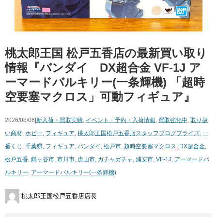
桃太郎王国 松戸五香店の最新買い取り
情報『バンダイ DX超合金 ​VF-1J ​ア
ーマードバルキリー(一条輝機) ​「超時
空要塞マクロス」可動フィギュア』
2026/08/06|
新入荷・買取実績
,
イベント・予約・入荷情報
,
買取強化中
,
取り扱
い商材
,
ホビー
,
フィギュア
,
桃太郎王国松戸五香店スタッフブログ
プライズ
,
一
番くじ
,
千葉県
,
フィギュア
,
バンダイ
,
松戸市
,
超時空要塞マクロス
,
DX超合金
,
松戸五香
,
鎌ヶ谷市
,
市川市
,
流山市
,
ガチャガチャ
,
浦安市
,
VF-1J
,
アーマードバ
ルキリー
,
アーマードバルキリー(一条輝機)
桃太郎王国松戸五香店店長