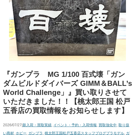
『ガンプラ MG 1/100 百式壊「ガン
ダムビルドダイバーズ ​GIMM＆BALL’s
​World ​Challenge」』買い取りさせて
いただきました！！【桃太郎王国 松戸
五香店の買取情報をお知らせします】
2026/07/27|
新入荷・買取実績
,
イベント・予約・入荷情報
,
買取強化中
,
取り扱
い商材
,
ホビー
,
ガンプラ
,
桃太郎王国松戸五香店スタッフブログ
プラモデル
,
ガ