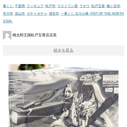
番くじ
,
千葉県
,
フィギュア
,
松戸市
,
ラストワン賞
,
ラオウ
,
松戸五香
,
鎌ヶ谷市
,
市川市
,
流山市
,
ガチャガチャ
,
浦安市
,
一番くじ ​北斗の拳 ​-FIST ​OF ​THE ​NORTH
​STAR-
桃太郎王国松戸五香店店長
続きを見る