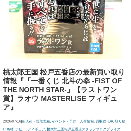
桃太郎王国 松戸五香店の最新買い取り
情報『「一番くじ ​北斗の拳 ​-FIST ​OF ​
THE ​NORTH ​STAR-」【ラストワン
賞】ラオウ MASTERLISE フィギュ
ア』
2026/07/16|
新入荷・買取実績
,
イベント・予約・入荷情報
,
買取強化中
,
取り扱
い商材
,
ホビー
,
フィギュア
,
桃太郎王国松戸五香店スタッフブログ
プライズ
,
一