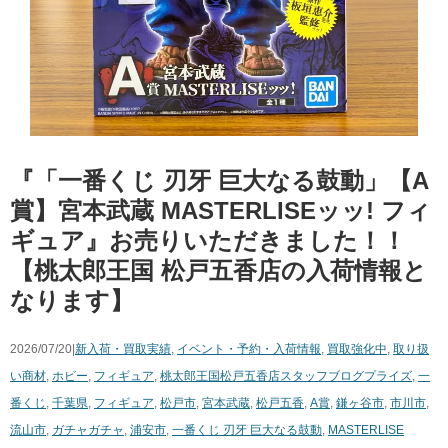
『「一番くじ ​刃牙 ​巨大なる鼓動」【A
賞】宮本武蔵 ​MASTERLISEッッ! フィ
ギュア』お売りいただきました！！
【桃太郎王国 松戸五香店の入荷情報と
なります】
2026/07/20|
新入荷・買取実績
,
イベント・予約・入荷情報
,
買取強化中
,
取り扱
い商材
,
ホビー
,
フィギュア
,
桃太郎王国松戸五香店スタッフブログ
プライズ
,
一
番くじ
,
千葉県
,
フィギュア
,
松戸市
,
宮本武蔵
,
松戸五香
,
A賞
,
鎌ヶ谷市
,
市川市
,
流山市
,
ガチャガチャ
,
浦安市
,
一番くじ ​刃牙 ​巨大なる鼓動
,
​MASTERLISE