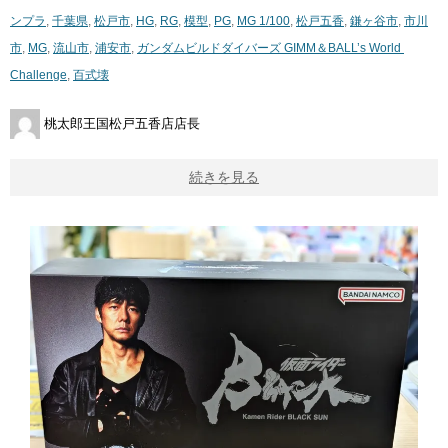
ンプラ
,
千葉県
,
松戸市
,
HG
,
RG
,
模型
,
PG
,
MG 1/100
,
松戸五香
,
鎌ヶ谷市
,
市川
市
,
MG
,
流山市
,
浦安市
,
ガンダムビルドダイバーズ ​GIMM＆BALL’s ​World ​
Challenge
,
百式壊
桃太郎王国松戸五香店店長
続きを見る