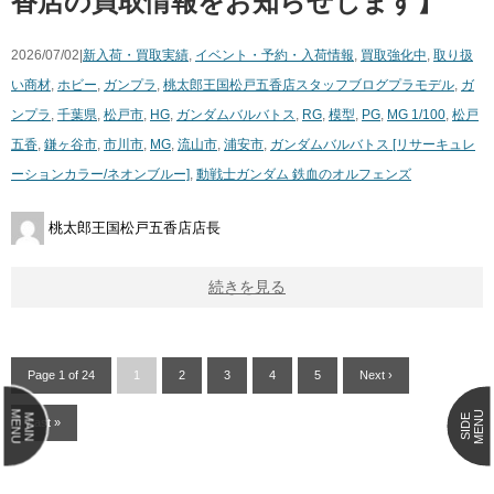
香店の買取情報をお知らせします】
2026/07/02|
新入荷・買取実績
,
イベント・予約・入荷情報
,
買取強化中
,
取り扱
い商材
,
ホビー
,
ガンプラ
,
桃太郎王国松戸五香店スタッフブログ
プラモデル
,
ガ
ンプラ
,
千葉県
,
松戸市
,
HG
,
ガンダムバルバトス
,
RG
,
模型
,
PG
,
MG 1/100
,
松戸
五香
,
鎌ヶ谷市
,
市川市
,
MG
,
流山市
,
浦安市
,
ガンダムバルバトス [リサーキュレ
ーションカラー/ネオンブルー]
,
動戦士ガンダム ​鉄血のオルフェンズ
桃太郎王国松戸五香店店長
続きを見る
Page 1 of 24
1
2
3
4
5
Next ›
MENU
MENU
MAIN
SIDE
Last »