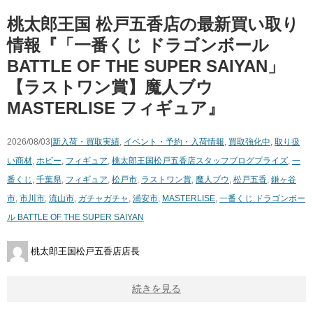
桃太郎王国 松戸五香店の最新買い取り
情報『「一番くじ ​ドラゴンボール ​
BATTLE ​OF ​THE ​SUPER ​SAIYAN」
【ラストワン賞】魔人ブウ
MASTERLISE フィギュア』
2026/08/03|
新入荷・買取実績
,
イベント・予約・入荷情報
,
買取強化中
,
取り扱
い商材
,
ホビー
,
フィギュア
,
桃太郎王国松戸五香店スタッフブログ
プライズ
,
一
番くじ
,
千葉県
,
フィギュア
,
松戸市
,
ラストワン賞
,
魔人ブウ
,
松戸五香
,
鎌ヶ谷
市
,
市川市
,
流山市
,
ガチャガチャ
,
浦安市
,
MASTERLISE
,
一番くじ ​ドラゴンボー
ル ​BATTLE ​OF ​THE ​SUPER ​SAIYAN
桃太郎王国松戸五香店店長
続きを見る