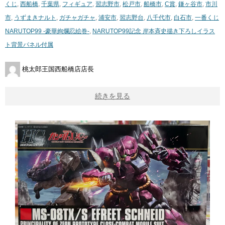
くじ
,
西船橋
,
千葉県
,
フィギュア
,
習志野市
,
松戸市
,
船橋市
,
C賞
,
鎌ヶ谷市
,
市川
市
,
うずまきナルト
,
ガチャガチャ
,
浦安市
,
習志野台
,
八千代市
,
白石市
,
一番くじ
​NARUTOP99 ​-豪華絢爛忍絵巻-
,
NARUTOP99記念 岸本斉史描き下ろしイラス
ト背景パネル付属
桃太郎王国西船橋店店長
続きを見る