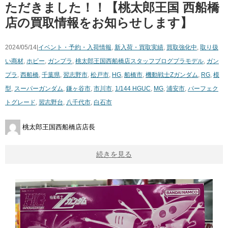
ただきました！！【桃太郎王国 西船橋
店の買取情報をお知らせします】
2024/05/14|
イベント・予約・入荷情報
,
新入荷・買取実績
,
買取強化中
,
取り扱
い商材
,
ホビー
,
ガンプラ
,
桃太郎王国西船橋店スタッフブログ
プラモデル
,
ガン
プラ
,
西船橋
,
千葉県
,
習志野市
,
松戸市
,
HG
,
船橋市
,
機動戦士Zガンダム
,
RG
,
模
型
,
スーパーガンダム
,
鎌ヶ谷市
,
市川市
,
1/144 ​HGUC
,
MG
,
浦安市
,
パーフェク
トグレード
,
習志野台
,
八千代市
,
白石市
桃太郎王国西船橋店店長
続きを見る