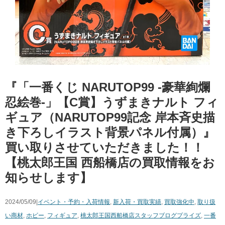
『「一番くじ ​NARUTOP99 ​-豪華絢爛
忍絵巻-」​【C賞】うずまきナルト フィ
ギュア（NARUTOP99記念 岸本斉史描
き下ろしイラスト背景パネル付属）』
買い取りさせていただきました！！
【桃太郎王国 西船橋店の買取情報をお
知らせします】
2024/05/09|
イベント・予約・入荷情報
,
新入荷・買取実績
,
買取強化中
,
取り扱
い商材
,
ホビー
,
フィギュア
,
桃太郎王国西船橋店スタッフブログ
プライズ
,
一番