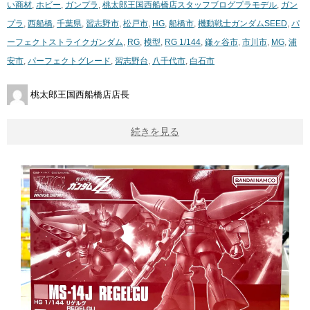
い商材
,
ホビー
,
ガンプラ
,
桃太郎王国西船橋店スタッフブログ
プラモデル
,
ガン
プラ
,
西船橋
,
千葉県
,
習志野市
,
松戸市
,
HG
,
船橋市
,
機動戦士ガンダムSEED
,
パ
ーフェクトストライクガンダム
,
RG
,
模型
,
RG 1/144
,
鎌ヶ谷市
,
市川市
,
MG
,
浦
安市
,
パーフェクトグレード
,
習志野台
,
八千代市
,
白石市
桃太郎王国西船橋店店長
続きを見る