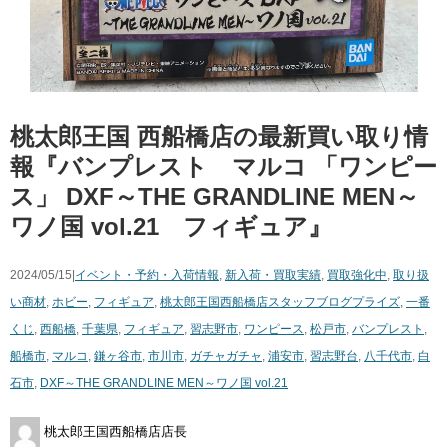
桃太郎王国 西船橋店の最新買い取り情
報『バンプレスト マルコ ​「ワンピー
ス」 ​DXF～THE ​GRANDLINE ​MEN～
ワノ国 ​vol.21 フィギュア』
2024/05/15|
イベント・予約・入荷情報
,
新入荷・買取実績
,
買取強化中
,
取り扱
い商材
,
ホビー
,
フィギュア
,
桃太郎王国西船橋店スタッフブログ
プライズ
,
一番
くじ
,
西船橋
,
千葉県
,
フィギュア
,
習志野市
,
ワンピース
,
松戸市
,
バンプレスト
,
船橋市
,
マルコ
,
鎌ヶ谷市
,
市川市
,
ガチャガチャ
,
浦安市
,
習志野台
,
八千代市
,
白
石市
,
DXF～THE ​GRANDLINE ​MEN～ワノ国 ​vol.21
桃太郎王国西船橋店店長