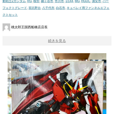
動戦士Zガンダム
,
RG
,
模型
,
鎌ヶ谷市
,
市川市
,
1/144
,
MG
,
HGUC
,
浦安市
,
パー
フェクトグレード
,
習志野台
,
八千代市
,
白石市
,
キュベレイ用ファンネルエフェ
クトセット
桃太郎王国西船橋店店長
続きを見る