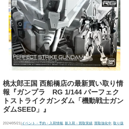
桃太郎王国 西船橋店の最新買い取り情
報『ガンプラ RG 1/144 パーフェク
トストライクガンダム「機動戦士ガン
ダムSEED」』
2024/05/21|
イベント・予約・入荷情報
,
新入荷・買取実績
,
買取強化中
,
取り扱