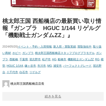
桃太郎王国 西船橋店の最新買い取り情
報『ガンプラ HGUC 1/144 リゲルグ
「機動戦士ガンダムZZ」』
2024/05/20|
イベント・予約・入荷情報
,
新入荷・買取実績
,
買取強化中
,
取り扱
い商材
,
ホビー
,
ガンプラ
,
桃太郎王国西船橋店スタッフブログ
プラモデル
,
ガン
プラ
,
西船橋
,
千葉県
,
習志野市
,
松戸市
,
HG
,
船橋市
,
機動戦士ガンダムZZ
,
RG
,
模
型
,
HGUC 1/144
,
鎌ヶ谷市
,
市川市
,
MG
,
浦安市
,
パーフェクトグレード
,
習志野
台
,
八千代市
,
白石市
,
リゲルグ
桃太郎王国西船橋店店長
続きを見る