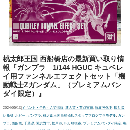
桃太郎王国 西船橋店の最新買い取り情
報『ガンプラ 1/144 ​HGUC ​キュベレ
イ用ファンネルエフェクトセット「機
動戦士Zガンダム」（プレミアムバン
ダイ限定）』
2024/05/13|
イベント・予約・入荷情報
,
新入荷・買取実績
,
買取強化中
,
取り扱
い商材
,
ホビー
,
ガンプラ
,
桃太郎王国西船橋店スタッフブログ
プラモデル
,
ガン
プラ
,
西船橋
,
千葉県
,
習志野市
,
松戸市
,
HG
,
船橋市
,
プレミアムバンダイ限定
,
機