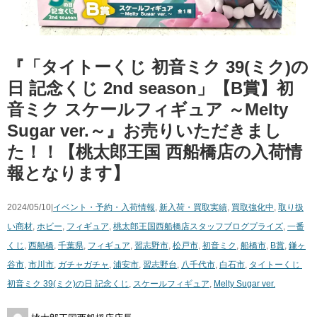
『「タイトーくじ ​初音ミク ​39(ミク)の
日 ​記念くじ ​2nd ​season」【B賞】初
音ミク スケールフィギュア ​～Melty ​
Sugar ​ver.～』お売りいただきまし
た！！【桃太郎王国 西船橋店の入荷情
報となります】
2024/05/10|
イベント・予約・入荷情報
,
新入荷・買取実績
,
買取強化中
,
取り扱
い商材
,
ホビー
,
フィギュア
,
桃太郎王国西船橋店スタッフブログ
プライズ
,
一番
くじ
,
西船橋
,
千葉県
,
フィギュア
,
習志野市
,
松戸市
,
初音ミク
,
船橋市
,
B賞
,
鎌ヶ
谷市
,
市川市
,
ガチャガチャ
,
浦安市
,
習志野台
,
八千代市
,
白石市
,
タイトーくじ ​
初音ミク ​39(ミク)の日 ​記念くじ
,
スケールフィギュア
,
Melty ​Sugar ​ver.