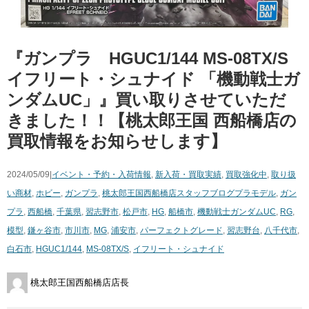
『ガンプラ HGUC1/144 ​MS-08TX/S ​
イフリート・シュナイド ​「機動戦士ガ
ンダムUC」』買い取りさせていただ
きました！！【桃太郎王国 西船橋店の
買取情報をお知らせします】
2024/05/09|
イベント・予約・入荷情報
,
新入荷・買取実績
,
買取強化中
,
取り扱
い商材
,
ホビー
,
ガンプラ
,
桃太郎王国西船橋店スタッフブログ
プラモデル
,
ガン
プラ
,
西船橋
,
千葉県
,
習志野市
,
松戸市
,
HG
,
船橋市
,
機動戦士ガンダムUC
,
RG
,
模型
,
鎌ヶ谷市
,
市川市
,
MG
,
浦安市
,
パーフェクトグレード
,
習志野台
,
八千代市
,
白石市
,
HGUC1/144
,
MS-08TX/S
,
イフリート・シュナイド
桃太郎王国西船橋店店長