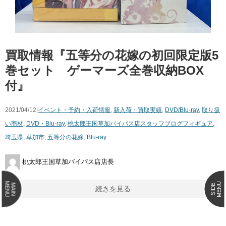
買取情報『五等分の花嫁の初回限定版5
巻セット ゲーマーズ全巻収納BOX
付』
2021/04/12|
イベント・予約・入荷情報
,
新入荷・買取実績
,
DVD/Blu-ray
,
取り扱
い商材
,
DVD・Blu-ray
,
桃太郎王国草加バイパス店スタッフブログ
フィギュア
,
埼玉県
,
草加市
,
五等分の花嫁
,
Blu-ray
桃太郎王国草加バイパス店店長
MENU
MENU
MAIN
SIDE
続きを見る