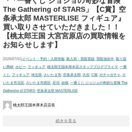
『「一番くじ ジョジョの奇妙な冒険
The Gathering of STARS」【C賞】空
条承太郎 MASTERLISE フィギュア』
買い取りさせていただきました！！
【桃太郎王国 大宮宮原店の買取情報を
お知らせします】
2026/07/31|
イベント・予約・入荷情報
,
新入荷・買取実績
,
買取強化中
,
取り扱
い商材
,
ホビー
,
フィギュア
,
桃太郎王国本厚木店スタッフブログ
プライズ
,
一番
くじ
,
フィギュア
,
埼玉県
,
さいたま市
,
空条承太郎
,
大宮
,
C賞
,
ガチャガチャ
,
さ
いたま市北区
,
さいたま市西区
,
見沼
,
岩槻
,
一番くじ ジョジョの奇妙な冒険 The
Gathering of STARS
,
空条承太郎 MASTERLISE
桃太郎王国本厚木店店長
続きを見る