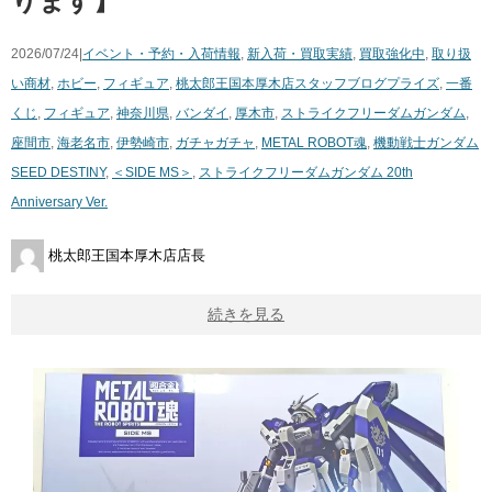
ります】
2026/07/24|
イベント・予約・入荷情報
,
新入荷・買取実績
,
買取強化中
,
取り扱
い商材
,
ホビー
,
フィギュア
,
桃太郎王国本厚木店スタッフブログ
プライズ
,
一番
くじ
,
フィギュア
,
神奈川県
,
バンダイ
,
厚木市
,
ストライクフリーダムガンダム
,
座間市
,
海老名市
,
伊勢崎市
,
ガチャガチャ
,
METAL ROBOT魂
,
機動戦士ガンダム
SEED DESTINY
,
＜SIDE MS＞
,
ストライクフリーダムガンダム 20th
Anniversary Ver.
桃太郎王国本厚木店店長
続きを見る