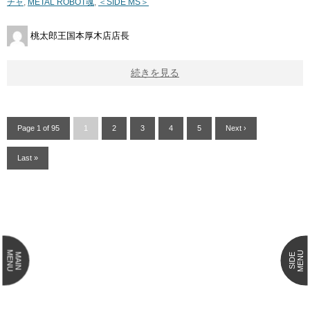
チャ
,
METAL ROBOT魂
,
＜SIDE MS＞
桃太郎王国本厚木店店長
続きを見る
Page 1 of 95
1
2
3
4
5
Next ›
Last »
MENU
MENU
MAIN
SIDE