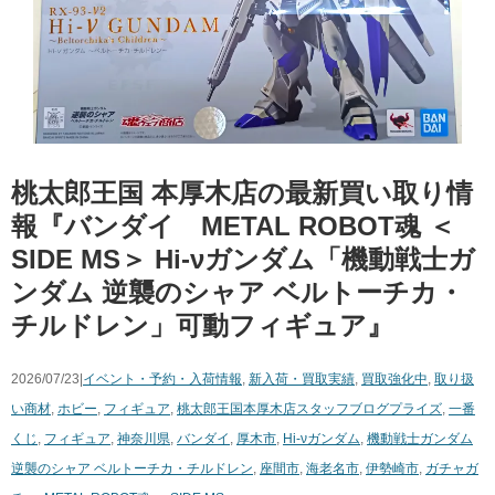
桃太郎王国 本厚木店の最新買い取り情
報『バンダイ METAL ROBOT魂 ＜
SIDE MS＞ Hi-νガンダム「機動戦士ガ
ンダム 逆襲のシャア ベルトーチカ・
チルドレン」可動フィギュア』
2026/07/23|
イベント・予約・入荷情報
,
新入荷・買取実績
,
買取強化中
,
取り扱
い商材
,
ホビー
,
フィギュア
,
桃太郎王国本厚木店スタッフブログ
プライズ
,
一番
くじ
,
フィギュア
,
神奈川県
,
バンダイ
,
厚木市
,
Hi-νガンダム
,
機動戦士ガンダム
逆襲のシャア ベルトーチカ・チルドレン
,
座間市
,
海老名市
,
伊勢崎市
,
ガチャガ