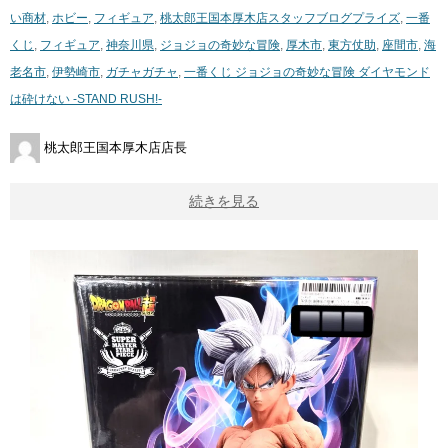
い商材
,
ホビー
,
フィギュア
,
桃太郎王国本厚木店スタッフブログ
プライズ
,
一番
くじ
,
フィギュア
,
神奈川県
,
ジョジョの奇妙な冒険
,
厚木市
,
東方仗助
,
座間市
,
海
老名市
,
伊勢崎市
,
ガチャガチャ
,
一番くじ ジョジョの奇妙な冒険 ダイヤモンド
は砕けない -STAND RUSH!-
桃太郎王国本厚木店店長
続きを見る