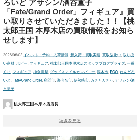
ろいど アサシン/酒呑童子
「Fate/Grand Order」フィギュア』買
い取りさせていただきました！！【桃
太郎王国 本厚木店の買取情報をお知ら
せします】
2026/08/03|
イベント・予約・入荷情報
,
新入荷・買取実績
,
買取強化中
,
取り扱
い商材
,
ホビー
,
フィギュア
,
桃太郎王国本厚木店スタッフブログ
プライズ
,
一番
くじ
,
フィギュア
,
神奈川県
,
グッドスマイルカンパニー
,
厚木市
,
FGO
,
ねんどろ
いど
,
Fate/Grand Order
,
座間市
,
海老名市
,
伊勢崎市
,
ガチャガチャ
,
アサシン/酒
呑童子
桃太郎王国本厚木店店長
続きを見る