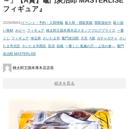
～」【A賞】竈門炭治郎 MASTERLISE
フィギュア』
2026/08/01|
イベント・予約・入荷情報
,
新入荷・買取実績
,
買取強化中
,
取り扱
い商材
,
ホビー
,
フィギュア
,
桃太郎王国本厚木店スタッフブログ
プライズ
,
一番
くじ
,
フィギュア
,
埼玉県
,
さいたま市
,
竈門炭治郎
,
大宮
,
A賞
,
ガチャガチャ
,
さい
たま市北区
,
さいたま市西区
,
見沼
,
岩槻
,
一番くじ 鬼滅の刃 ～上弦の参～
,
竈門
炭治郎 MASTERLISE
桃太郎王国本厚木店店長
続きを見る