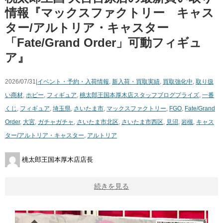
情報『マックスファクトリー キャス
ター/アルトリア・キャスター
「Fate/Grand Order」可動フィギュ
ア』
2026/07/31|
イベント・予約・入荷情報
,
新入荷・買取実績
,
買取強化中
,
取り扱
い商材
,
ホビー
,
フィギュア
,
桃太郎王国本厚木店スタッフブログ
プライズ
,
一番
くじ
,
フィギュア
,
埼玉県
,
さいたま市
,
マックスファクトリー
,
FGO
,
Fate/Grand
Order
,
大宮
,
ガチャガチャ
,
さいたま市北区
,
さいたま市西区
,
見沼
,
岩槻
,
キャス
ター/アルトリア・キャスター
,
アルトリア
桃太郎王国本厚木店店長
続きを見る