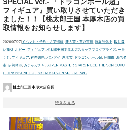
SPECIAL ver.- 「ドラゴンボール超」
フィギュア』買い取りさせていただき
ました！！【桃太郎王国 本厚木店の買
取情報をお知らせします】
2026/07/27|
イベント・予約・入荷情報
,
新入荷・買取実績
,
買取強化中
,
取り扱
い商材
,
ホビー
,
フィギュア
,
桃太郎王国本厚木店スタッフブログ
プライズ
,
一番
くじ
,
フィギュア
,
神奈川県
,
バンダイ
,
厚木市
,
ドラゴンボール超
,
座間市
,
海老名
市
,
伊勢崎市
,
ガチャガチャ
,
SUPER MASTER STARS PIECE THE SON GOKU
ULTRA INSTINCT -GENKIDAMATSURI SPECIAL ver.-
桃太郎王国本厚木店店長
続きを見る