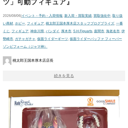
ツ」可動フィギュア』
2026/08/06|
イベント・予約・入荷情報
,
新入荷・買取実績
,
買取強化中
,
取り扱
い商材
,
ホビー
,
フィギュア
,
桃太郎王国本厚木店スタッフブログ
プライズ
,
一番
くじ
,
フィギュア
,
神奈川県
,
バンダイ
,
厚木市
,
S.H.Figuarts
,
座間市
,
海老名市
,
伊
勢崎市
,
ガチャガチャ
,
仮面ライダーギーツ
,
仮面ライダーバッファ フィーバー
ゾンビフォーム（ジャマ神）
桃太郎王国本厚木店店長
続きを見る