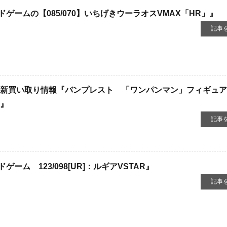
ゲームの【085/070】いちげきウーラオスVMAX「HR」』
記事
新買い取り情報『バンプレスト 「ワンパンマン」フィギュア ​
キ』
記事
ーム 123/098[UR]：ルギアVSTAR』
記事