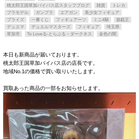
桃太郎王国草加バイパス店スタッフブログ
雑貨
トレカ
プラモデル
ガンプラ
エアガン
美少女フィギュア
プライズ
一番くじ
フィギュアーツ
ミニ4駆
遊戯王
デュエマ
デュエルマスターズ
フィギュア
埼玉県
草加市
To ​Loveる-とらぶる－ダークネス
金色の闇
本日も新商品が届いております。
桃太郎王国草加バイパス店の店長です。
地域No.1の価格で買い取りいたします。
買取あった商品の一部をお知らせします。