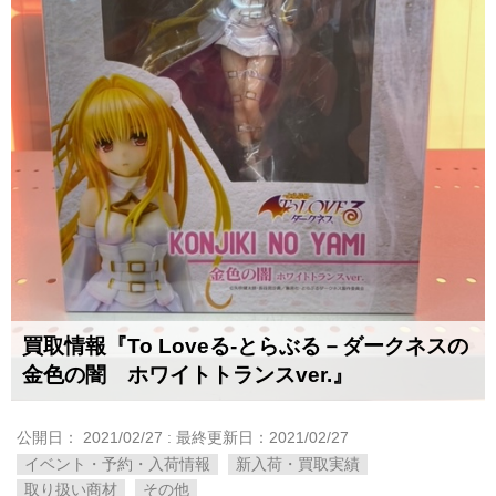
買取情報『To ​Loveる-とらぶる－ダークネスの
金色の闇 ホワイトトランスver.』
公開日：
2021/02/27
: 最終更新日：2021/02/27
イベント・予約・入荷情報
新入荷・買取実績
取り扱い商材
その他