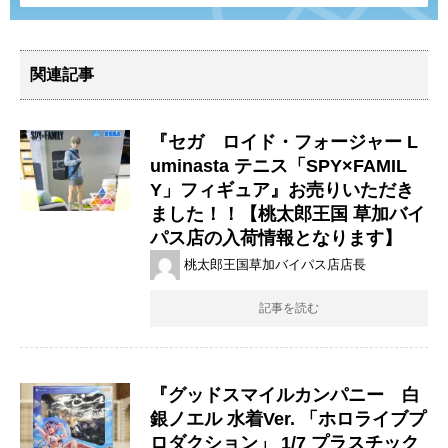
関連記事
『セガ ロイド・フォージャー L
uminasta テニス「SPY×FAMIL
Y」フィギュア』お売りいただき
ました！！【桃太郎王国 草加バイ
パス店の入荷情報となります】
桃太郎王国草加バイパス店店長
記事を読む
『グッドスマイルカンパニー 白
銀ノエル ​水着Ver. ​「ホロライブプ
ロダクション」 ​1/7 ​プラスチック