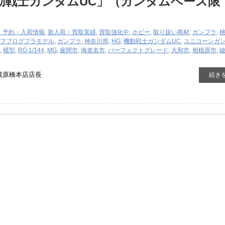
動戦士ガンダムUC」（ガンダムベース限
・予約・入荷情報
,
新入荷・買取実績
,
買取強化中
,
ホビー
,
取り扱い商材
,
ガンプラ
,
フブログ
プラモデル
,
ガンプラ
,
神奈川県
,
HG
,
機動戦士ガンダムUC
,
ユニコーンガ
,
模型
,
RG 1/144
,
MG
,
座間市
,
海老名市
,
パーフェクトグレード
,
大和市
,
相模原市
,
模原橋本店店長
続き