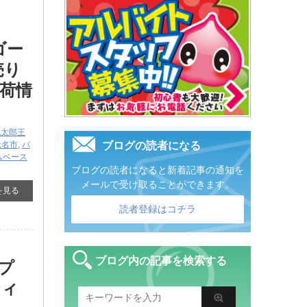
[ゴー
売り
荷情
桃太郎王
老名市
,
パ
ブログの読者になる
ムベース
ブログの読者になると新着記事の通知を
メールで受け取ることができます。
を見る
読者登録はコチラ
ブログ内の記事を検索する
プ
ティ