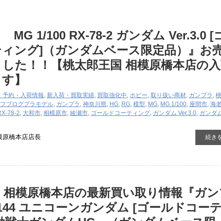
 ​1/100 ​RX-78-2 ​ガンダム ​Ver.3.0 ​
ィング]（ガンダムベース限定品）』お
した！！【桃太郎王国 相模原橋本店の入
ます】
・予約・入荷情報
,
新入荷・買取実績
,
買取強化中
,
ホビー
,
取り扱い商材
,
ガンプラ
,
フブログ
プラモデル
,
ガンプラ
,
神奈川県
,
HG
,
RG
,
模型
,
MG
,
MG ​1/100
,
座間市
,
海
RX-78-2
,
大和市
,
相模原市
,
綾瀬市
,
ゴールドコーティング
,
ガンダム ​Ver.3.0
,
ガンダ
模原橋本店店長
続き
 相模原橋本店の最新買い取り情報『ガン
/144 ユニコーンガンダム [ゴールドコー