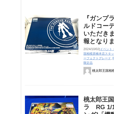
『ガンプラ MG
ルドコーテ
いただきま
報となり
2024/10/02|
イベント
国相模原橋本店スタッ
ーフェクトグレード
,
限定品
桃太郎王国相
桃太郎王国
ラ RG 1