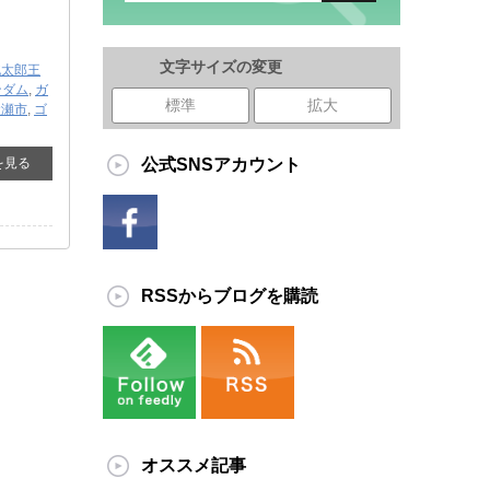
文字サイズの変更
桃太郎王
ンダム
,
ガ
標準
拡大
綾瀬市
,
ゴ
を見る
公式SNSアカウント
RSSからブログを購読
オススメ記事