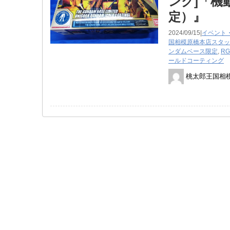
ング]「機
定）』
2024/09/15|
イベント
国相模原橋本店スタッ
ンダムベース限定
,
RG
ールドコーティング
桃太郎王国相