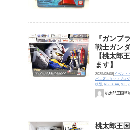
『ガンプラ R
戦士ガン
【桃太郎王
ます】
2025/08/08|
イベント
パス店スタッフブログ
模型
,
RG 1/144
,
MG
,
桃太郎王国草
桃太郎王国