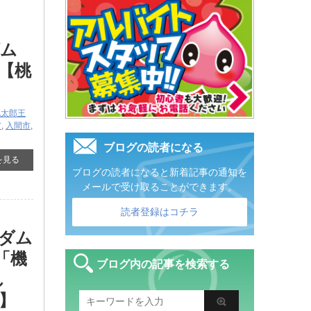
ダム
【桃
桃太郎王
市
,
入間市
,
ブログの読者になる
を見る
ブログの読者になると新着記事の通知を
メールで受け取ることができます。
読者登録はコチラ
ンダム
 「機
ブログ内の記事を検索する
し
】