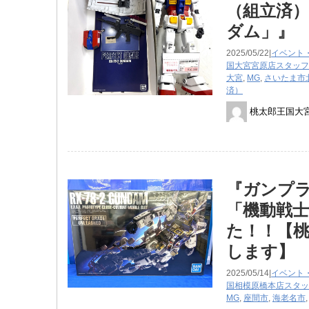
（組立済） 
ダム」』
2025/05/22|
イベント
国大宮宮原店スタッフ
大宮
,
MG
,
さいたま市
済）
桃太郎王国大
『ガンプラ P
「機動戦
た！！【桃
します】
2025/05/14|
イベント
国相模原橋本店スタッ
MG
,
座間市
,
海老名市