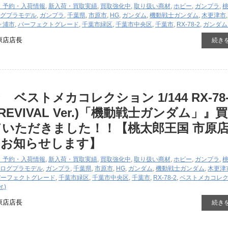
・予約・入荷情報
,
新入荷・買取実績
,
買取強化中
,
取り扱い商材
,
ホビー
,
ガンプラ
,
グ
プラモデル
,
ガンプラ
,
千葉県
,
市原市
,
HG
,
ガンダム
,
機動戦士ガンダム
,
木更津市
ヶ浦市
,
パーフェクトグレード
,
千葉市緑区
,
千葉市中央区
,
千葉市
,
RX-78-2
,
ガンダム V
原店店長
続き
ベストメカコレクション 1/144 RX-78-
REVIVAL Ver.)「機動戦士ガンダム」』
いただきました！！【桃太郎王国 市原
をお知らせします】
・予約・入荷情報
,
新入荷・買取実績
,
買取強化中
,
取り扱い商材
,
ホビー
,
ガンプラ
,
ログ
プラモデル
,
ガンプラ
,
千葉県
,
市原市
,
HG
,
ガンダム
,
機動戦士ガンダム
,
木更津
パーフェクトグレード
,
千葉市緑区
,
千葉市中央区
,
千葉市
,
RX-78-2
,
ベストメカコレ
.)
原店店長
続き