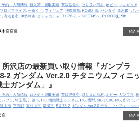
・予約・入荷情報
,
新入荷・買取実績
,
買取強化中
,
取り扱い商材
,
ホビー
,
フィギュア
ブログ
プライズ
,
一番くじ
,
フィギュア
,
神奈川県
,
ROBOT魂
,
バンダイ
,
厚木市
,
ガン
市
,
海老名市
,
伊勢崎市
,
ガチャガチャ
,
RX-78-2
,
＜SIDE MS＞
,
ROBOT魂15th
厚木店店長
続き
 所沢店の最新買い取り情報『ガンプラ 
X-78-2 ガンダム Ver.2.0 チタニウムフィ
戦士ガンダム」』
・予約・入荷情報
,
新入荷・買取実績
,
買取強化中
,
取り扱い商材
,
ホビー
,
ガンプラ
,
ガンプラ
,
埼玉県
,
川越市
,
HG
,
機動戦士ガンダム
,
RG
,
模型
,
MG 1/100
,
MG
,
所沢市
,
狭山市
,
三芳町
,
東村山市
,
清瀬市
,
RX-78-2
,
ガンダム Ver.2.0 チタニウムフィニッシ
沢店
続き