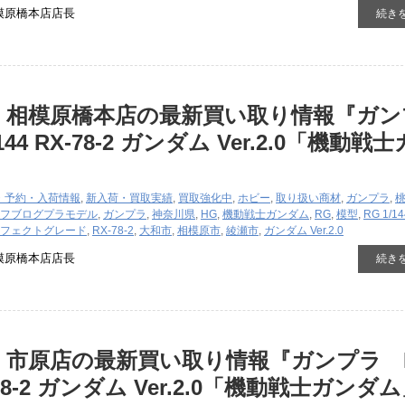
模原橋本店店長
続き
 相模原橋本店の最新買い取り情報『ガン
144 RX-78-2 ガンダム Ver.2.0「機動戦
・予約・入荷情報
,
新入荷・買取実績
,
買取強化中
,
ホビー
,
取り扱い商材
,
ガンプラ
,
フブログ
プラモデル
,
ガンプラ
,
神奈川県
,
HG
,
機動戦士ガンダム
,
RG
,
模型
,
RG 1/14
フェクトグレード
,
RX-78-2
,
大和市
,
相模原市
,
綾瀬市
,
ガンダム Ver.2.0
模原橋本店店長
続き
 市原店の最新買い取り情報『ガンプラ 
X-78-2 ガンダム Ver.2.0「機動戦士ガンダ