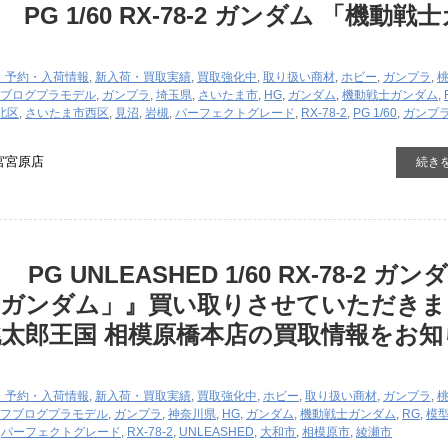
PG 1/60 RX-78-2 ガンダム 「機動戦
・予約・入荷情報
,
新入荷・買取実績
,
買取強化中
,
取り扱い商材
,
ホビー
,
ガンプラ
,
ブログ
プラモデル
,
ガンプラ
,
埼玉県
,
さいたま市
,
HG
,
ガンダム
,
機動戦士ガンダム
,
北区
,
さいたま市西区
,
見沼
,
岩槻
,
パーフェクトグレード
,
RX-78-2
,
PG 1/60
,
ガンプ
宮宮原店
続き
G UNLEASHED 1/60 RX-78-2 ガン
士ガンダム」』買い取りさせていただきま
太郎王国 相模原橋本店の買取情報をお知
・予約・入荷情報
,
新入荷・買取実績
,
買取強化中
,
ホビー
,
取り扱い商材
,
ガンプラ
,
フブログ
プラモデル
,
ガンプラ
,
神奈川県
,
HG
,
ガンダム
,
機動戦士ガンダム
,
RG
,
模
,
パーフェクトグレード
,
RX-78-2
,
UNLEASHED
,
大和市
,
相模原市
,
綾瀬市