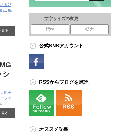
,
桃太郎
ダム
,
機
文字サイズの変更
標準
拡大
を見る
公式SNSアカウント
MG
ニッシ
RSSからブログを購読
桃太郎王
パーフェ
ュ
を見る
オススメ記事