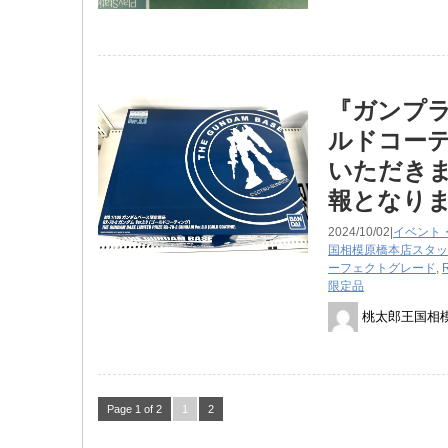
『ガンプラ MG
ルドコーテ
いただきま
報となり
2024/10/02|
イベント
国相模原橋本店スタッ
ーフェクトグレード
,
限定品
桃太郎王国相
Page 1 of 2
1
2