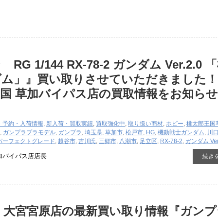
G 1/144 RX-78-2 ガンダム Ver.2.0 
ダム」』買い取りさせていただきました！
国 草加バイパス店の買取情報をお知ら
・予約・入荷情報
,
新入荷・買取実績
,
買取強化中
,
取り扱い商材
,
ホビー
,
桃太郎王国
,
ガンプラ
プラモデル
,
ガンプラ
,
埼玉県
,
草加市
,
松戸市
,
HG
,
機動戦士ガンダム
,
川
パーフェクトグレード
,
越谷市
,
吉川氏
,
三郷市
,
八潮市
,
足立区
,
RX-78-2
,
ガンダム Ver.
加バイパス店店長
続き
 大宮宮原店の最新買い取り情報『ガンプ