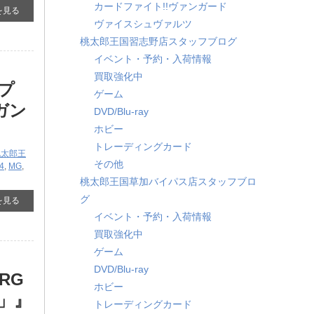
カードファイト!!ヴァンガード
を見る
ヴァイスシュヴァルツ
桃太郎王国習志野店スタッフブログ
イベント・予約・入荷情報
買取強化中
プ
ゲーム
士ガン
DVD/Blu-ray
ホビー
トレーディングカード
桃太郎王
その他
4
,
MG
,
桃太郎王国草加バイパス店スタッフブロ
グ
を見る
イベント・予約・入荷情報
買取強化中
ゲーム
DVD/Blu-ray
RG
ホビー
ム」』
トレーディングカード