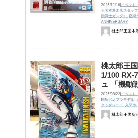
2025/11/18|
イベント
王国本厚木店スタッフ
動戦士ガンダム
,
座間
ANNIVERSARY
桃太郎王国本
桃太郎王国
1/100 R
ュ 「機動
2025/08/22|
イベント
国所沢店
プラモデル
,
クトグレード
,
入間市
,
桃太郎王国所