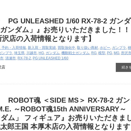
G UNLEASHED 1/60 RX-78-2 ガン
士ガンダム」』お売りいただきました！！
所沢店の入荷情報となります】
・予約・入荷情報
,
新入荷・買取実績
,
買取強化中
,
取り扱い商材
,
ホビー
,
ガンプラ
,
ガンプラ
,
埼玉県
,
川越市
,
HG
,
ガンダム
,
機動戦士ガンダム
,
RG
,
模型
,
PG
,
MG
,
所沢
市
,
清瀬市
,
RX-78-2
,
PG UNLEASHED 1/60
沢店
続き
ROBOT魂 ＜SIDE MS＞ RX-78-2 ガ
.I.M.E. ～ROBOT魂15th ANNIVERSARY～
ダム」 フィギュア』お売りいただきま
太郎王国 本厚木店の入荷情報となります