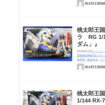
桃太郎王国相
桃太郎王国
ラ RG 1/
ダム」』
2025/01/13|
イベント
国相模原橋本店スタッ
座間市
,
海老名市
,
パー
桃太郎王国相
桃太郎王国
1/144 R