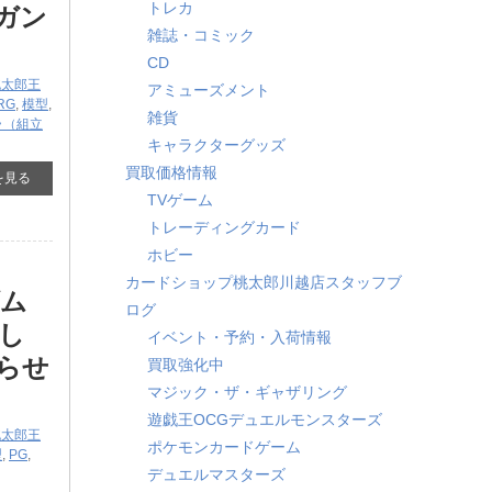
トレカ
士ガン
雑誌・コミック
CD
桃太郎王
アミューズメント
RG
,
模型
,
雑貨
ラ（組立
キャラクターグッズ
買取価格情報
を見る
TVゲーム
トレーディングカード
ホビー
カードショップ桃太郎川越店スタッフブ
ダム
ログ
し
イベント・予約・入荷情報
らせ
買取強化中
マジック・ザ・ギャザリング
遊戯王OCGデュエルモンスターズ
桃太郎王
ポケモンカードゲーム
型
,
PG
,
デュエルマスターズ