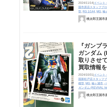
2024/11/14|
イベント
国市原店スタッフブロ
型
,
RG 1/144
,
MG
,
袖
桃太郎王国市
『ガンプラ 
ガンダム (
取りさせて
買取情報
2024/10/31|
イベント
国新松戸店スタッフブ
模型
,
MG
,
袖ヶ浦市
,
ガンダム (REVIVAL Ver
桃太郎王国市