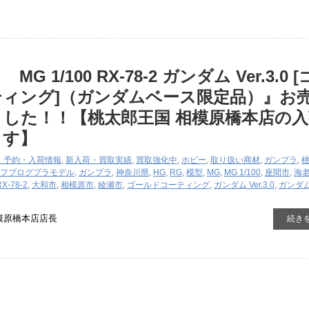
 ​1/100 ​RX-78-2 ​ガンダム ​Ver.3.0 ​
ィング]（ガンダムベース限定品）』お
した！！【桃太郎王国 相模原橋本店の入
ます】
・予約・入荷情報
,
新入荷・買取実績
,
買取強化中
,
ホビー
,
取り扱い商材
,
ガンプラ
,
フブログ
プラモデル
,
ガンプラ
,
神奈川県
,
HG
,
RG
,
模型
,
MG
,
MG ​1/100
,
座間市
,
海
RX-78-2
,
大和市
,
相模原市
,
綾瀬市
,
ゴールドコーティング
,
ガンダム ​Ver.3.0
,
ガンダ
模原橋本店店長
続き