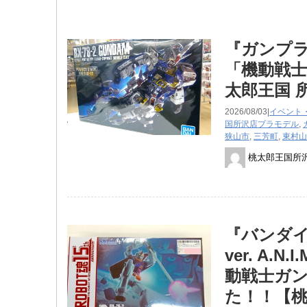
『ガンプラ P
「機動戦
太郎王国 
2026/08/03|
イベント
国所沢店
プラモデル
,
狭山市
,
三芳町
,
東村山
桃太郎王国所
『バンダイ 
ver. A.N
動戦士ガン
た！！【桃