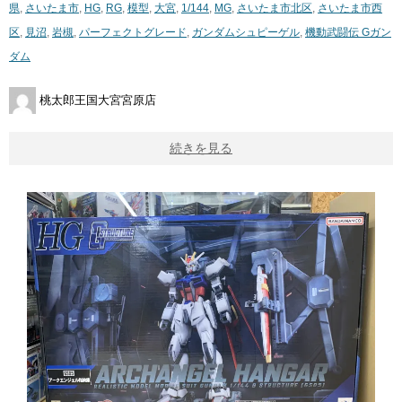
県
,
さいたま市
,
HG
,
RG
,
模型
,
大宮
,
1/144
,
MG
,
さいたま市北区
,
さいたま市西
区
,
見沼
,
岩槻
,
パーフェクトグレード
,
​ガンダムシュピーゲル
,
機動武闘伝 ​Gガン
ダム
桃太郎王国大宮宮原店
続きを見る