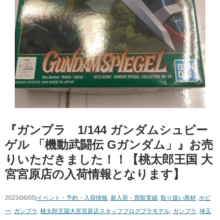
『ガンプラ 1/144 ​ガンダムシュピー
ゲル ​「機動武闘伝 ​Gガンダム」』お売
りいただきました！！【桃太郎王国 大
宮宮原店の入荷情報となります】
2023/06/05|
イベント・予約・入荷情報
,
新入荷・買取実績
,
取り扱い商材
,
ホビ
ー
,
ガンプラ
,
桃太郎王国大宮宮原店スタッフブログ
プラモデル
,
ガンプラ
,
埼玉