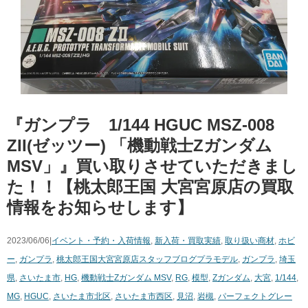
『ガンプラ 1/144 ​HGUC ​MSZ-008 ​
ZII(ゼッツー) ​「機動戦士Zガンダム ​
MSV」』買い取りさせていただきまし
た！！【桃太郎王国 大宮宮原店の買取
情報をお知らせします】
2023/06/06|
イベント・予約・入荷情報
,
新入荷・買取実績
,
取り扱い商材
,
ホビ
ー
,
ガンプラ
,
桃太郎王国大宮宮原店スタッフブログ
プラモデル
,
ガンプラ
,
埼玉
県
,
さいたま市
,
HG
,
機動戦士Zガンダム ​MSV
,
RG
,
模型
,
Zガンダム
,
大宮
,
1/144
,
MG
,
HGUC
,
さいたま市北区
,
さいたま市西区
,
見沼
,
岩槻
,
パーフェクトグレー