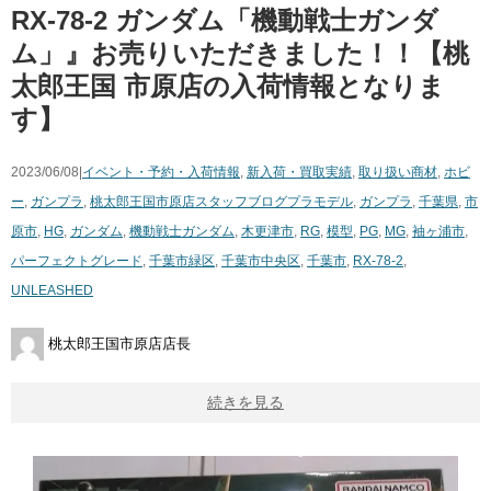
RX-78-2 ガンダム「機動戦士ガンダ
ム」』お売りいただきました！！【桃
太郎王国 市原店の入荷情報となりま
す】
2023/06/08|
イベント・予約・入荷情報
,
新入荷・買取実績
,
取り扱い商材
,
ホビ
ー
,
ガンプラ
,
桃太郎王国市原店スタッフブログ
プラモデル
,
ガンプラ
,
千葉県
,
市
原市
,
HG
,
ガンダム
,
機動戦士ガンダム
,
木更津市
,
RG
,
模型
,
PG
,
MG
,
袖ヶ浦市
,
パーフェクトグレード
,
千葉市緑区
,
千葉市中央区
,
千葉市
,
RX-78-2
,
UNLEASHED
桃太郎王国市原店店長
続きを見る