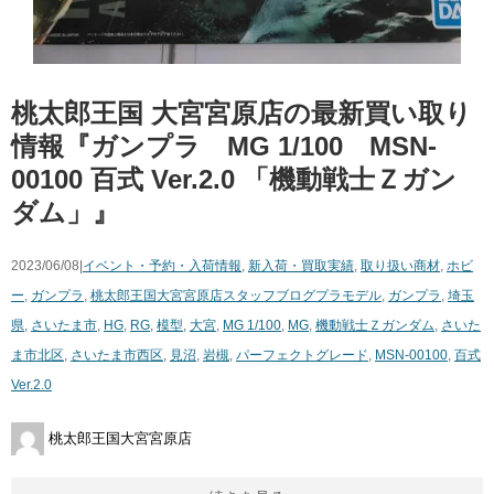
桃太郎王国 大宮宮原店の最新買い取り
情報『ガンプラ MG 1/100 ​MSN-
00100 百式 Ver.2.0 「機動戦士Ｚガン
ダム」』
2023/06/08|
イベント・予約・入荷情報
,
新入荷・買取実績
,
取り扱い商材
,
ホビ
ー
,
ガンプラ
,
桃太郎王国大宮宮原店スタッフブログ
プラモデル
,
ガンプラ
,
埼玉
県
,
さいたま市
,
HG
,
RG
,
模型
,
大宮
,
MG 1/100
,
MG
,
機動戦士Ｚガンダム
,
さいた
ま市北区
,
さいたま市西区
,
見沼
,
岩槻
,
パーフェクトグレード
,
MSN-00100
,
百式
Ver.2.0
桃太郎王国大宮宮原店