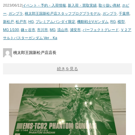
2023/06/12|
イベント・予約・入荷情報
,
新入荷・買取実績
,
取り扱い商材
,
ホビ
ー
,
ガンプラ
,
桃太郎王国新松戸店スタッフブログ
プラモデル
,
ガンプラ
,
千葉県
,
新松戸
,
松戸市
,
HG
,
プレミアムバンダイ限定
,
機動戦士Vガンダム
,
RG
,
模型
,
MG 1/100
,
鎌ヶ谷市
,
市川市
,
MG
,
流山市
,
浦安市
,
パーフェクトグレード
,
Ｖ２ア
サルトバスターガンダム Ver．Ka
桃太郎王国新松戸店店長
続きを見る