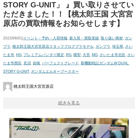
STORY ​G-UNIT」 』買い取りさせてい
ただきました！！【桃太郎王国 大宮宮
原店の買取情報をお知らせします】
2023/06/01|
イベント・予約・入荷情報
,
新入荷・買取実績
,
取り扱い商材
,
ガン
プラ
,
桃太郎王国大宮宮原店スタッフブログ
プラモデル
,
ガンプラ
,
埼玉県
,
さい
たま市
,
HG
,
プレミアムバンダイ限定
,
RG
,
模型
,
大宮
,
MG
,
さいたま市北区
,
さい
たま市西区
,
見沼
,
岩槻
,
パーフェクトグレード
,
新機動戦記ガンダムW ​DUAL ​
STORY ​G-UNIT
,
ガンダムエルオーブースター
桃太郎王国大宮宮原店
続きを見る