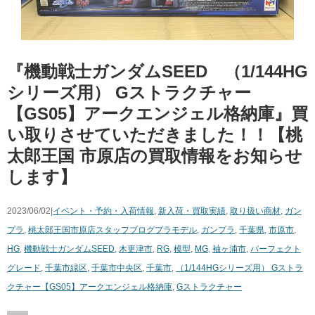
『機動戦士ガンダムSEED （1/144HG
シリーズ用） Gストラクチャー
【GS05】アークエンジェル格納庫』買
い取りさせていただきました！！【桃
太郎王国 市原店の買取情報をお知らせ
します】
2023/06/02|
イベント・予約・入荷情報
,
新入荷・買取実績
,
取り扱い商材
,
ガン
プラ
,
桃太郎王国市原店スタッフブログ
プラモデル
,
ガンプラ
,
千葉県
,
市原市
,
HG
,
機動戦士ガンダムSEED
,
木更津市
,
RG
,
模型
,
MG
,
袖ヶ浦市
,
パーフェクト
グレード
,
千葉市緑区
,
千葉市中央区
,
千葉市
,
（1/144HGシリーズ用） Gストラ
クチャー【GS05】アークエンジェル格納庫
,
Gストラクチャー