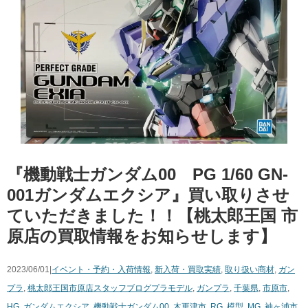
『機動戦士ガンダム00 PG 1/60 ​GN-
001ガンダムエクシア』買い取りさせ
ていただきました！！【桃太郎王国 市
原店の買取情報をお知らせします】
2023/06/01|
イベント・予約・入荷情報
,
新入荷・買取実績
,
取り扱い商材
,
ガン
プラ
,
桃太郎王国市原店スタッフブログ
プラモデル
,
ガンプラ
,
千葉県
,
市原市
,
HG
,
ガンダムエクシア
,
機動戦士ガンダム00
,
木更津市
,
RG
,
模型
,
MG
,
袖ヶ浦市
,