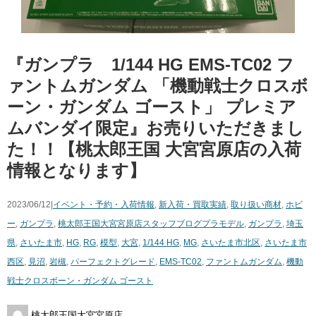
『ガンプラ 1/144 ​HG ​EMS-TC02 ​フ
ァントムガンダム ​「機動戦士クロスボ
ーン・ガンダム ​ゴースト」 ​プレミア
ムバンダイ限定』お売りいただきまし
た！！【桃太郎王国 大宮宮原店の入荷
情報となります】
2023/06/12|
イベント・予約・入荷情報
,
新入荷・買取実績
,
取り扱い商材
,
ホビ
ー
,
ガンプラ
,
桃太郎王国大宮宮原店スタッフブログ
プラモデル
,
ガンプラ
,
埼玉
県
,
さいたま市
,
HG
,
RG
,
模型
,
大宮
,
1/144 ​HG
,
MG
,
さいたま市北区
,
さいたま市
西区
,
見沼
,
岩槻
,
パーフェクトグレード
,
EMS-TC02
,
ファントムガンダム
,
機動
戦士クロスボーン・ガンダム ​ゴースト
桃太郎王国大宮宮原店