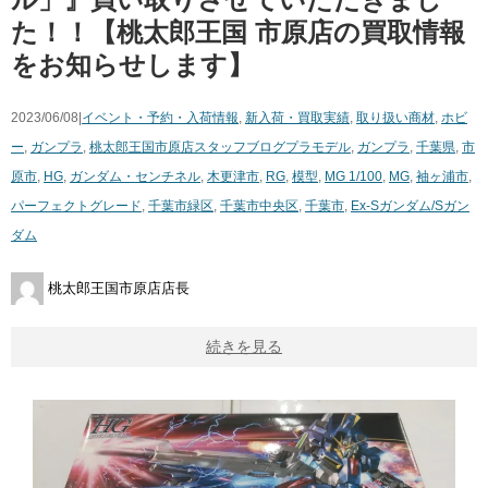
た！！【桃太郎王国 市原店の買取情報
をお知らせします】
2023/06/08|
イベント・予約・入荷情報
,
新入荷・買取実績
,
取り扱い商材
,
ホビ
ー
,
ガンプラ
,
桃太郎王国市原店スタッフブログ
プラモデル
,
ガンプラ
,
千葉県
,
市
原市
,
HG
,
ガンダム・センチネル
,
木更津市
,
RG
,
模型
,
MG 1/100
,
MG
,
袖ヶ浦市
,
パーフェクトグレード
,
千葉市緑区
,
千葉市中央区
,
千葉市
,
Ex-Sガンダム/Sガン
ダム
桃太郎王国市原店店長
続きを見る