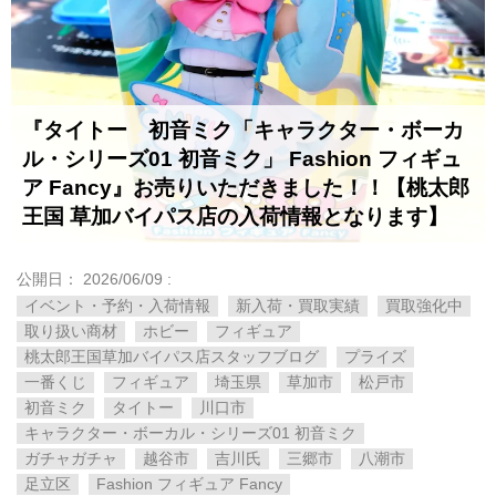
『タイトー 初音ミク「キャラクター・ボーカ
ル・シリーズ01 ​初音ミク」 ​Fashion ​フィギュ
ア ​Fancy』お売りいただきました！！【桃太郎
王国 草加バイパス店の入荷情報となります】
公開日：
2026/06/09
:
イベント・予約・入荷情報
新入荷・買取実績
買取強化中
取り扱い商材
ホビー
フィギュア
桃太郎王国草加バイパス店スタッフブログ
プライズ
一番くじ
フィギュア
埼玉県
草加市
松戸市
初音ミク
タイトー
川口市
キャラクター・ボーカル・シリーズ01 ​初音ミク
ガチャガチャ
越谷市
吉川氏
三郷市
八潮市
足立区
Fashion ​フィギュア ​Fancy