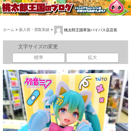
ホーム
>
新入荷・買取実績
>
桃太郎王国草加バイパス店店長
文字サイズの変更
標準
拡大