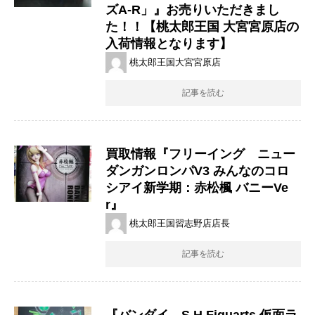
ズA-R」』お売りいただきまし
た！！【桃太郎王国 大宮宮原店の
入荷情報となります】
桃太郎王国大宮宮原店
記事を読む
買取情報『フリーイング ニュー
ダンガンロンパV3 ​みんなのコロ
シアイ新学期：赤松楓 ​バニーVe
r』
桃太郎王国習志野店店長
記事を読む
『バンダイ S.H.Figuarts ​仮面ラ