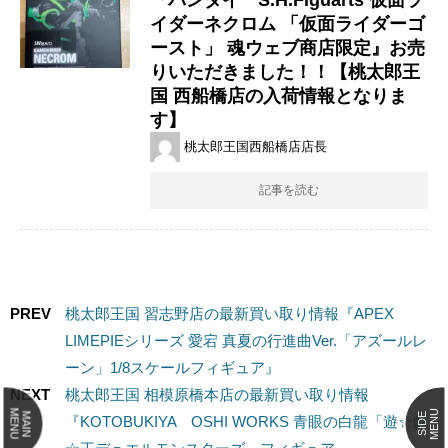
イダーネクロム ​「仮面ライダーゴ
ースト」 ​魂ウェブ商店限定』お売
りいただきました！！【桃太郎王
国 西船橋店の入荷情報となりま
す】
桃太郎王国西船橋店店長
記事を読む
PREV
桃太郎王国 習志野店の最新買い取り情報『APEX
LIMEPIEシリーズ 愛宕 真夏の行進曲Ver.「アズールレ
ーン」1/8スケールフィギュア』
NEXT
桃太郎王国 相模原橋本店の最新買い取り情報
MENU
MENU
MAIN
SIDE
『KOTOBUKIYA OSHI WORKS 青眼の白龍​「遊☆戯