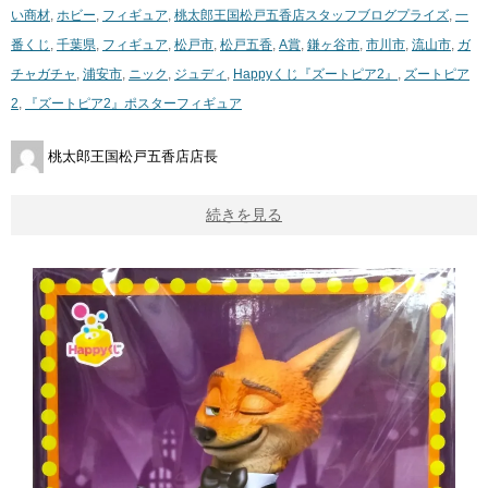
い商材
,
ホビー
,
フィギュア
,
桃太郎王国松戸五香店スタッフブログ
プライズ
,
一
番くじ
,
千葉県
,
フィギュア
,
松戸市
,
松戸五香
,
A賞
,
鎌ヶ谷市
,
市川市
,
流山市
,
ガ
チャガチャ
,
浦安市
,
ニック
,
ジュディ
,
Happyくじ『ズートピア2』
,
ズートピア
2
,
『ズートピア2』ポスターフィギュア
桃太郎王国松戸五香店店長
続きを見る