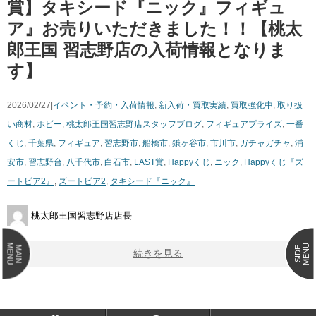
賞】タキシード『ニック』フィギュ
ア』お売りいただきました！！【桃太
郎王国 習志野店の入荷情報となりま
す】
2026/02/27|
イベント・予約・入荷情報
,
新入荷・買取実績
,
買取強化中
,
取り扱
い商材
,
ホビー
,
桃太郎王国習志野店スタッフブログ
,
フィギュア
プライズ
,
一番
くじ
,
千葉県
,
フィギュア
,
習志野市
,
船橋市
,
鎌ヶ谷市
,
市川市
,
ガチャガチャ
,
浦
安市
,
習志野台
,
八千代市
,
白石市
,
LAST賞
,
Happyくじ
,
ニック
,
Happyくじ『ズ
ートピア2』
,
ズートピア2
,
タキシード『ニック』
桃太郎王国習志野店店長
MENU
MENU
MAIN
SIDE
続きを見る