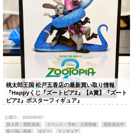
桃太郎王国 松戸五香店の最新買い取り情報
『Happyくじ『ズートピア2』【A賞】『ズート
ピア2』ポスターフィギュア』
公開日：
2026/05/07
:
新入荷・買取実績
イベント・予約・入荷情報
買取強化中
取り扱い商材
ホビー
フィギュア