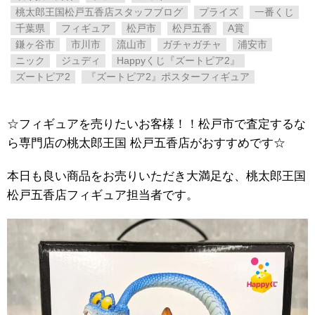
桃太郎王国松戸五香店スタッフブログ
プライズ
一番くじ
千葉県
フィギュア
松戸市
松戸五香
A賞
鎌ヶ谷市
市川市
流山市
ガチャガチャ
浦安市
ニック
ジュディ
Happyくじ『ズートピア2』
ズートピア2
『ズートピア2』ポスターフィギュア
☆フィギュアを売りたいお客様！！松戸市で査定するな
ら専門店の桃太郎王国 松戸五香店がおすすめです☆
本日も良い商品をお売りいただき大満足な、桃太郎王国
松戸五香店フィギュア担当者です。