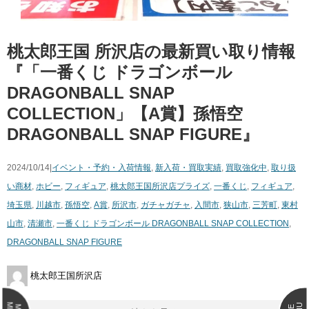
桃太郎王国 所沢店の最新買い取り情報
『「一番くじ ドラゴンボール
DRAGONBALL SNAP
COLLECTION」【A賞】孫悟空
DRAGONBALL SNAP FIGURE』
2024/10/14|
イベント・予約・入荷情報
,
新入荷・買取実績
,
買取強化中
,
取り扱
い商材
,
ホビー
,
フィギュア
,
桃太郎王国所沢店
プライズ
,
一番くじ
,
フィギュア
,
埼玉県
,
川越市
,
孫悟空
,
A賞
,
所沢市
,
ガチャガチャ
,
入間市
,
狭山市
,
三芳町
,
東村
山市
,
清瀬市
,
一番くじ ドラゴンボール DRAGONBALL SNAP COLLECTION
,
DRAGONBALL SNAP FIGURE
桃太郎王国所沢店