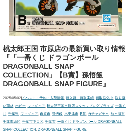
桃太郎王国 市原店の最新買い取り情報
『「一番くじ ドラゴンボール
DRAGONBALL SNAP
COLLECTION」【B賞】孫悟飯
DRAGONBALL SNAP FIGURE』
2025/05/02|
イベント・予約・入荷情報
,
新入荷・買取実績
,
買取強化中
,
取り扱
い商材
,
ホビー
,
フィギュア
,
桃太郎王国市原店スタッフブログ
プライズ
,
一番く
じ
,
千葉県
,
フィギュア
,
市原市
,
孫悟飯
,
木更津市
,
B賞
,
ガチャガチャ
,
袖ヶ浦市
,
千葉市緑区
,
千葉市中央区
,
千葉市
,
一番くじ ドラゴンボール DRAGONBALL
SNAP COLLECTION
,
DRAGONBALL SNAP FIGURE