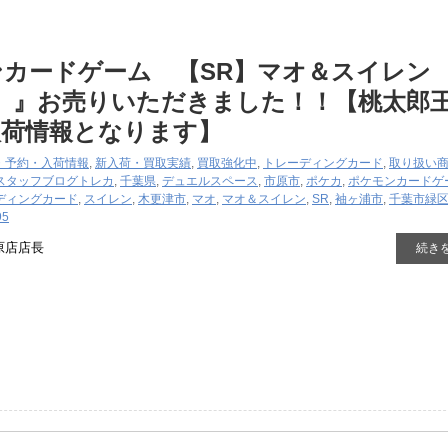
カードゲーム 【SR】マオ＆スイレン
095）』お売りいただきました！！【桃太郎
入荷情報となります】
・予約・入荷情報
,
新入荷・買取実績
,
買取強化中
,
トレーディングカード
,
取り扱い
スタッフブログ
トレカ
,
千葉県
,
デュエルスペース
,
市原市
,
ポケカ
,
ポケモンカードゲ
ディングカード
,
スイレン
,
木更津市
,
マオ
,
マオ＆スイレン
,
SR
,
袖ヶ浦市
,
千葉市緑
95
原店店長
続き