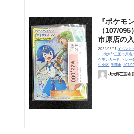
『ポケモン
（107/
市原店の
2024/03/21|
イベント
ー
,
桃太郎王国市原店
ケモンカード
,
トレー
中央区
,
千葉市
,
107/0
桃太郎王国市