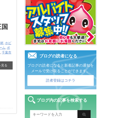
王国
商材
,
ホビ
ーム
,
ポ
区
,
千葉市
ブログの読者になる
ブログの読者になると新着記事の通知を
を見る
メールで受け取ることができます。
読者登録はコチラ
ブログ内の記事を検索する