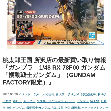
桃太郎王国 所沢店の最新買い取り情報
『ガンプラ 1/48 ​RX-78F00 ​ガンダム ​
「機動戦士ガンダム」（GUNDAM ​
FACTORY限定）』
2024/06/20|
イベント・予約・入荷情報
,
新入荷・買取実績
,
買取強化中
,
取り扱
い商材
,
ホビー
,
ガンプラ
,
桃太郎王国所沢店
プラモデル
,
ガンプラ
,
埼玉県
,
川越
市
,
HG
,
ガンダム
,
機動戦士ガンダム
,
RG
,
模型
,
MG
,
所沢市
,
パーフェクトグレー