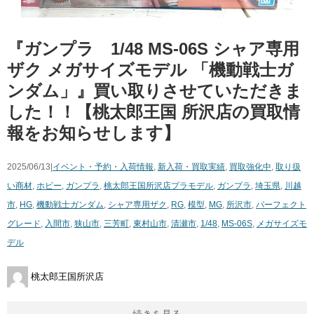
『ガンプラ 1/48 MS-06S シャア専用
ザク メガサイズモデル 「機動戦士ガ
ンダム」』買い取りさせていただきま
した！！【桃太郎王国 所沢店の買取情
報をお知らせします】
2025/06/13|
イベント・予約・入荷情報
,
新入荷・買取実績
,
買取強化中
,
取り扱
い商材
,
ホビー
,
ガンプラ
,
桃太郎王国所沢店
プラモデル
,
ガンプラ
,
埼玉県
,
川越
市
,
HG
,
機動戦士ガンダム
,
シャア専用ザク
,
RG
,
模型
,
MG
,
所沢市
,
パーフェクト
グレード
,
入間市
,
狭山市
,
三芳町
,
東村山市
,
清瀬市
,
1/48
,
MS-06S
,
メガサイズモ
デル
桃太郎王国所沢店