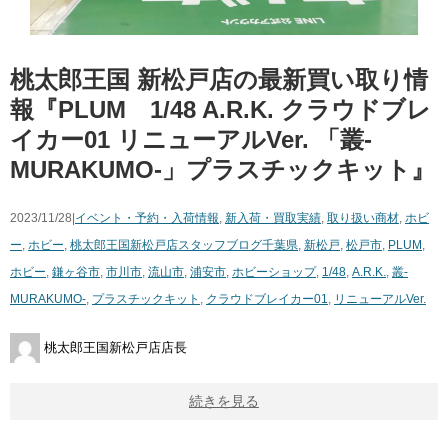
桃太郎王国 新松戸店の最新買い取り情
報『PLUM 1/48 ​A.R.K. ​クラウドブレ
イカー01 ​リニューアルVer. ​「叢-
MURAKUMO-」プラスチックキット』
2023/11/28|
イベント・予約・入荷情報
,
新入荷・買取実績
,
取り扱い商材
,
ホビ
ー
,
ホビー
,
桃太郎王国新松戸店スタッフブログ
千葉県
,
新松戸
,
松戸市
,
PLUM
,
ホビー
,
鎌ヶ谷市
,
市川市
,
流山市
,
浦安市
,
ホビーショップ
,
1/48
,
A.R.K.
,
叢-
MURAKUMO-
,
プラスチックキット
,
クラウドブレイカー01
,
リニューアルVer.
桃太郎王国新松戸店店長
続きを見る