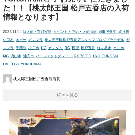
た！！【桃太郎王国 松戸五香店の入荷
情報となります】
2024/11/25|
新入荷・買取実績
,
イベント・予約・入荷情報
,
買取強化中
,
取り扱
い商材
,
ホビー
,
ガンプラ
,
桃太郎王国松戸五香店スタッフブログ
プラモデル
,
ガ
ンプラ
,
千葉県
,
松戸市
,
HG
,
ガンダム
,
RG
,
模型
,
松戸五香
,
鎌ヶ谷市
,
市川市
,
MG
,
流山市
,
浦安市
,
パーフェクトグレード
,
RX-78F00
,
1/48
,
GUNDAM
FACTORY YOKOHAMA
桃太郎王国松戸五香店店長
続きを見る