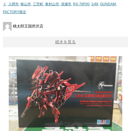
ド
,
入間市
,
狭山市
,
三芳町
,
東村山市
,
清瀬市
,
RX-78F00
,
1/48
,
GUNDAM ​
FACTORY限定
桃太郎王国所沢店
続きを見る