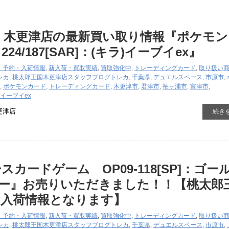
 木更津店の最新買い取り情報『ポケモン
24/187[SAR]：(キラ)イーブイex』
・予約・入荷情報
,
新入荷・買取実績
,
買取強化中
,
トレーディングカード
,
取り扱い
レカ
,
桃太郎王国木更津店スタッフブログ
トレカ
,
千葉県
,
デュエルスペース
,
市原市
,
,
ポケモンカード
,
トレーディングカード
,
木更津市
,
君津市
,
袖ヶ浦市
,
富津市
,
ラ)イーブイex
更津店
続き
カードゲーム OP09-118[SP]：ゴー
ャー』お売りいただきました！！【桃太郎
の入荷情報となります】
・予約・入荷情報
,
新入荷・買取実績
,
買取強化中
,
トレーディングカード
,
取り扱い
レカ
,
桃太郎王国木更津店スタッフブログ
トレカ
,
千葉県
,
デュエルスペース
,
市原市
,