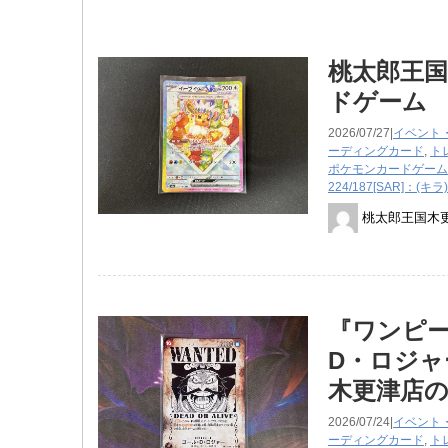
桃太郎王国
ドゲーム 2
2026/07/27|
イベント
ーディングカード
,
ト
ポケモンカードゲーム
224/187[SAR]：(キ
桃太郎王国木
『ワンピース
D・ロジ
木更津店
2026/07/24|
イベント
ーディングカード
,
ト