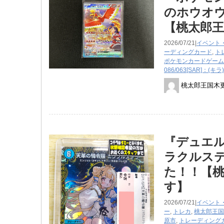
のホウオウ
【桃太郎王
2026/07/21|
イベント
ーディングカード
,
ト
ポケモンカードゲーム
086/063[SAR]：(
桃太郎王国木
『デュエル
ラクルステ
た！！【桃
す】
2026/07/21|
イベント
ー
,
トレカ
,
桃太郎王国
原市
,
トレーディング