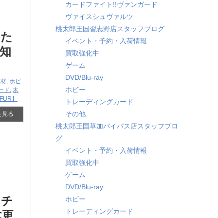
カードファイト!!ヴァンガード
ヴァイスシュヴァルツ
桃太郎王国習志野店スタッフブログ
いた
イベント・予約・入荷情報
知
買取強化中
ゲーム
DVD/Blu-ray
商材
,
ホビ
ホビー
ード
,
木
OFUR】
トレーディングカード
その他
を見る
桃太郎王国草加バイパス店スタッフブロ
グ
イベント・予約・入荷情報
買取強化中
ゲーム
DVD/Blu-ray
カチ
ホビー
トレーディングカード
木更