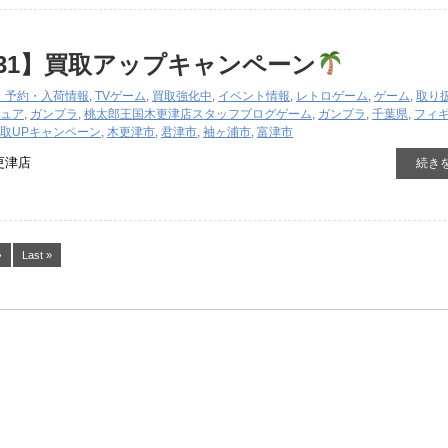
8/31】買取アップキャンペーン
・予約・入荷情報
,
TVゲーム
,
買取強化中
,
イベント情報
,
レトロゲーム
,
ゲーム
,
取り
ュア
,
ガンプラ
,
桃太郎王国木更津店スタッフブログ
ゲーム
,
ガンプラ
,
千葉県
,
フィ
取UPキャンペーン
,
木更津市
,
君津市
,
袖ヶ浦市
,
富津市
更津店
続き
›
Last »