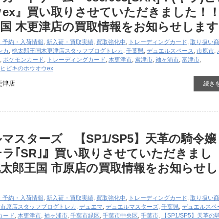
ex』買い取りさせていただきました！
国 木更津店の買取情報をお知らせします
・予約・入荷情報
,
新入荷・買取実績
,
買取強化中
,
トレーディングカード
,
取り扱い
レカ
,
桃太郎王国木更津店スタッフブログ
トレカ
,
千葉県
,
デュエルスペース
,
市原市
,
,
ポケモンカード
,
トレーディングカード
,
木更津市
,
君津市
,
袖ヶ浦市
,
富津市
,
キラ)ヒビキのホウオウex
更津店
続き
マスターズ 【SP1/SP5】天革の騎令嬢
ラ｢SR｣』買い取りさせていただきまし
太郎王国 市原店の買取情報をお知らせし
・予約・入荷情報
,
新入荷・買取実績
,
買取強化中
,
トレーディングカード
,
取り扱い
市原店スタッフブログ
トレカ
,
デュエマ
,
デュエルマスターズ
,
千葉県
,
デュエルスペ
カード
,
木更津市
,
袖ヶ浦市
,
千葉市緑区
,
千葉市中央区
,
千葉市
,
【SP1/SP5】天革の