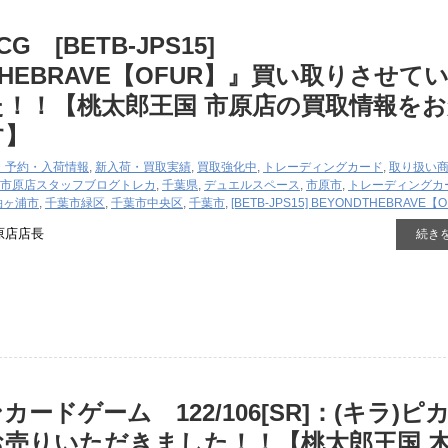
 [BETB-JPS15]
THEBRAVE【OFUR】』買い取りさせて
！！【桃太郎王国 市原店の買取情報をお
す】
・予約・入荷情報
,
新入荷・買取実績
,
買取強化中
,
トレーディングカード
,
取り扱い
市原店スタッフブログ
トレカ
,
千葉県
,
デュエルスペース
,
市原市
,
トレーディングカ
袖ヶ浦市
,
千葉市緑区
,
千葉市中央区
,
千葉市
,
[BETB-JPS15] BEYONDTHEBRAVE【
原店店長
続き
ードゲーム 122/106[SR]：(キラ)ピ
お売りいただきました！！【桃太郎王国 