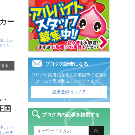
カー
商材
,
トレ
ポケカ
,
ブログの読者になる
を見る
ブログの読者になると新着記事の通知を
メールで受け取ることができます。
読者登録はコチラ
ル・
王国
ブログ内の記事を検索する
商材
,
トレ
トレーデ