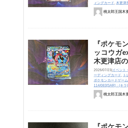
ィングカード
,
木更津
桃太郎王国木
『ポケモンカ
ッコウガe
木更津店
2026/07/23|
イベント
ーディングカード
,
ト
ポケモンカードゲーム
114/083[SAR]：(
桃太郎王国木
『ポケモンカ