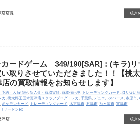
原店店長
続き
ードゲーム 349/190[SAR]：(キラ)
買い取りさせていただきました！！【桃
津店の買取情報をお知らせします】
・予約・入荷情報
,
新入荷・買取実績
,
買取強化中
,
トレーディングカード
,
取り扱い
レカ
,
桃太郎王国木更津店スタッフブログ
トレカ
,
千葉県
,
デュエルスペース
,
市原市
,
,
ポケモンカード
,
トレーディングカード
,
木更津市
,
君津市
,
袖ヶ浦市
,
富津市
,
キラ)リザードンex
更津店
続き