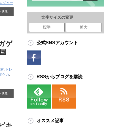
D・ロジャー
を見る
文字サイズの変更
標準
拡大
メガゲ
公式SNSアカウント
国
商材
,
トレ
ポケカ
,
RSSからブログを購読
を見る
オススメ記事
ヒビキ