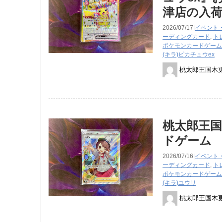
津店の入
2026/07/17|
イベント
ーディングカード
,
ト
ポケモンカードゲーム
(キラ)ピカチュウex
桃太郎王国木
桃太郎王国
ドゲーム 2
2026/07/16|
イベント
ーディングカード
,
ト
ポケモンカードゲーム
(キラ)ユウリ
桃太郎王国木