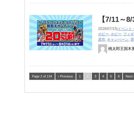
【7/11～
2026/07/15|
イベント
ホビー
,
ホビー
,
フィギ
原市
,
キャンペーン
,
買
桃太郎王国木
Page 2 of 134
‹ Previous
1
2
3
4
5
6
Next 