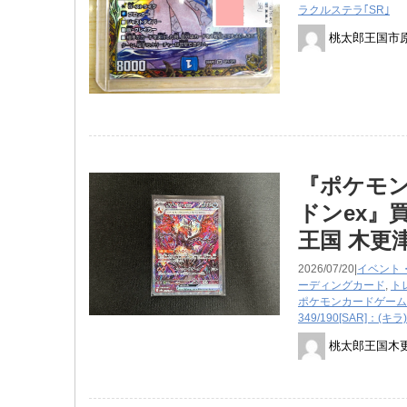
ラクルステラ｢SR｣
桃太郎王国市
『ポケモンカ
ドンex』
王国 木更
2026/07/20|
イベント
ーディングカード
,
ト
ポケモンカードゲーム
349/190[SAR]：(
桃太郎王国木