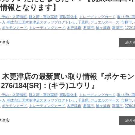
荷情報となります】
・予約・入荷情報
,
新入荷・買取実績
,
買取強化中
,
トレーディングカード
,
取り扱い
レカ
,
桃太郎王国木更津店スタッフブログ
トレカ
,
千葉県
,
デュエルスペース
,
市原市
,
,
ポケモンカード
,
トレーディングカード
,
木更津市
,
君津市
,
袖ヶ浦市
,
富津市
,
122/1
更津店
続き
 木更津店の最新買い取り情報『ポケモン
76/184[SR]：(キラ)ユウリ』
・予約・入荷情報
,
新入荷・買取実績
,
買取強化中
,
トレーディングカード
,
取り扱い
レカ
,
桃太郎王国木更津店スタッフブログ
トレカ
,
千葉県
,
デュエルスペース
,
市原市
,
,
ポケモンカード
,
トレーディングカード
,
木更津市
,
君津市
,
袖ヶ浦市
,
富津市
,
276/1
更津店
続き