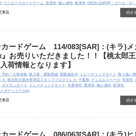
市
,
ワンピースカードゲーム
,
君津市
,
袖ヶ浦市
,
富津市
,
OP09-118[SP]：ゴール・
更津店
続き
ードゲーム 114/083[SAR]：(キラ)
x』お売りいただきました！！【桃太郎王
の入荷情報となります】
・予約・入荷情報
,
新入荷・買取実績
,
買取強化中
,
トレーディングカード
,
取り扱い
レカ
,
桃太郎王国木更津店スタッフブログ
トレカ
,
千葉県
,
デュエルスペース
,
市原市
,
,
ポケモンカード
,
トレーディングカード
,
木更津市
,
君津市
,
袖ヶ浦市
,
富津市
,
キラ)メガゲッコウガex
更津店
続き
ードゲーム 086/063[SAR]：(キラ)