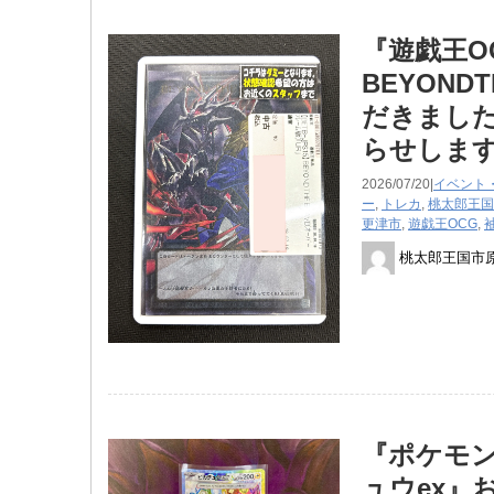
『遊戯王OCG
BEYOND
だきました
らせしま
2026/07/20|
イベント
ー
,
トレカ
,
桃太郎王国
更津市
,
遊戯王OCG
,
桃太郎王国市
『ポケモンカ
ュウex』