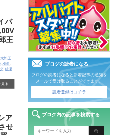
イバ
00V
郎王
桃太郎王
G
,
模型
,
ブログの読者になる
グ
,
綾瀬
ブログの読者になると新着記事の通知を
メールで受け取ることができます。
を見る
読者登録はコチラ
ブログ内の記事を検索する
クシア
させ