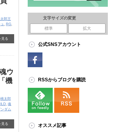
の買
文字サイズの変更
桃太郎王
シュ
,
RG
,
標準
拡大
を見る
公式SNSアカウント
魂ウ
 「機
RSSからブログを購読
,
桃太郎
ILD
,
魂
ガンダム
を見る
オススメ記事