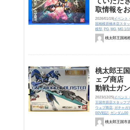
ていただき
取情報を
2026/01/19|
イベント
国相模原橋本店スタッ
模型
,
PG
,
MG
,
MG ​1/1
桃太郎王国相
桃太郎王国
ェブ商店 M
動戦士ガン
2023/12/25|
イベント
王国市原店スタッフブ
ウェブ商店
,
ガチャガ
00V戦記
,
ガンダム00
桃太郎王国市