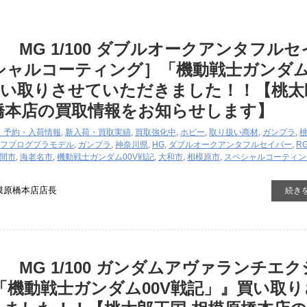
 MG 1/100 ダブルオークアンタフルセ
シャルコーティング］「機動戦士ガンダム
買い取りさせていただきました！！【桃太
橋本店の買取情報をお知らせします】
・予約・入荷情報
,
新入荷・買取実績
,
買取強化中
,
ホビー
,
取り扱い商材
,
ガンプラ
,
フブログ
プラモデル
,
ガンプラ
,
神奈川県
,
HG
,
ダブルオークアンタフルセイバー
,
R
間市
,
海老名市
,
機動戦士ガンダム00V戦記
,
大和市
,
相模原市
,
スペシャルコーティン
模原橋本店店長
続き
MG ​1/100 ​ガンダムアヴァランチエ
「機動戦士ガンダム00V戦記」』買い取り