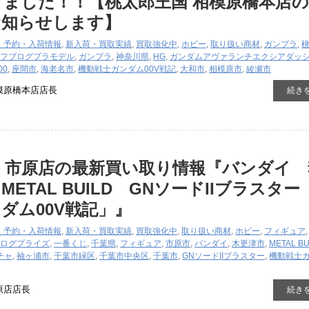
ました！！【桃太郎王国 相模原橋本店
お知らせします】
・予約・入荷情報
,
新入荷・買取実績
,
買取強化中
,
ホビー
,
取り扱い商材
,
ガンプラ
,
フブログ
プラモデル
,
ガンプラ
,
神奈川県
,
HG
,
ガンダムアヴァランチエクシアダッ
00
,
座間市
,
海老名市
,
機動戦士ガンダム00V戦記
,
大和市
,
相模原市
,
綾瀬市
模原橋本店店長
続き
 市原店の最新買い取り情報『バンダイ 
ETAL BUILD GNソードIIブラスター
ダム00V戦記」』
・予約・入荷情報
,
新入荷・買取実績
,
買取強化中
,
取り扱い商材
,
ホビー
,
フィギュア
ログ
プライズ
,
一番くじ
,
千葉県
,
フィギュア
,
市原市
,
バンダイ
,
木更津市
,
METAL BU
チャ
,
袖ヶ浦市
,
千葉市緑区
,
千葉市中央区
,
千葉市
,
GNソードIIブラスター
,
機動戦士
原店店長
続き