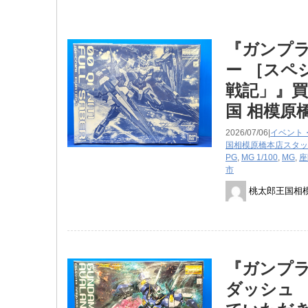
『ガンプラ
ー ［スペ
戦記」』
国 相模原
2026/07/06|
イベント
国相模原橋本店スタッ
PG
,
MG 1/100
,
MG
,
座
市
桃太郎王国相
『ガンプラ 
ダッシュ 