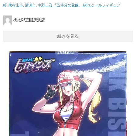
町
,
東村山市
,
清瀬市
,
中野二乃 ​「五等分の花嫁」1/8スケールフィギュア
桃太郎王国所沢店
続きを見る