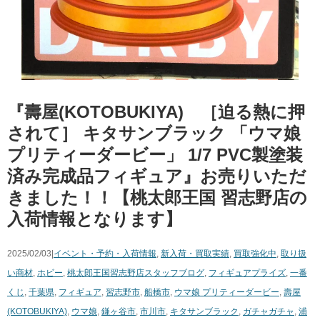
『壽屋(KOTOBUKIYA) ［迫る熱に押
されて］ ​キタサンブラック ​「ウマ娘 ​
プリティーダービー」 ​1/7 ​PVC製塗装
済み完成品フィギュア』お売りいただ
きました！！【桃太郎王国 習志野店の
入荷情報となります】
2025/02/03|
イベント・予約・入荷情報
,
新入荷・買取実績
,
買取強化中
,
取り扱
い商材
,
ホビー
,
桃太郎王国習志野店スタッフブログ
,
フィギュア
プライズ
,
一番
くじ
,
千葉県
,
フィギュア
,
習志野市
,
船橋市
,
ウマ娘 ​プリティーダービー
,
壽屋
(KOTOBUKIYA)
,
ウマ娘
,
鎌ヶ谷市
,
市川市
,
キタサンブラック
,
ガチャガチャ
,
浦