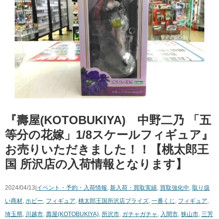
『壽屋(KOTOBUKIYA) 中野二乃 ​「五
等分の花嫁」1/8スケールフィギュア』
お売りいただきました！！【桃太郎王
国 所沢店の入荷情報となります】
2024/04/13|
イベント・予約・入荷情報
,
新入荷・買取実績
,
買取強化中
,
取り扱
い商材
,
ホビー
,
フィギュア
,
桃太郎王国所沢店
プライズ
,
一番くじ
,
フィギュア
,
埼玉県
,
川越市
,
壽屋(KOTOBUKIYA)
,
所沢市
,
ガチャガチャ
,
入間市
,
狭山市
,
三芳