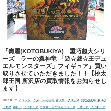
『壽屋(KOTOBUKIYA) 重巧超大シリ
ーズ ラーの翼神竜 「遊☆戯☆王デュ
エルモンスターズ」フィギュア』買い
取りさせていただきました！！【桃太
郎王国 所沢店の買取情報をお知らせし
ます】
2024/03/21|
イベント・予約・入荷情報
,
新入荷・買取実績
,
買取強化中
,
取り扱
い商材
,
ホビー
,
フィギュア
,
桃太郎王国所沢店
プライズ
,
一番くじ
,
フィギュア
,