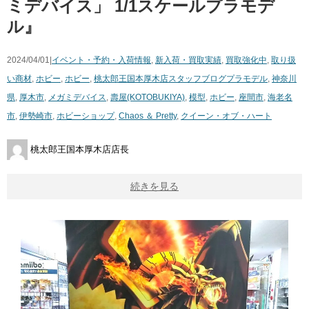
ミデバイス」 ​1/1スケールプラモデ
ル』
2024/04/01|
イベント・予約・入荷情報
,
新入荷・買取実績
,
買取強化中
,
取り扱
い商材
,
ホビー
,
ホビー
,
桃太郎王国本厚木店スタッフブログ
プラモデル
,
神奈川
県
,
厚木市
,
メガミデバイス
,
壽屋(KOTOBUKIYA)
,
模型
,
ホビー
,
座間市
,
海老名
市
,
伊勢崎市
,
ホビーショップ
,
Chaos ​＆ ​Pretty
,
クイーン・オブ・ハート
桃太郎王国本厚木店店長
続きを見る