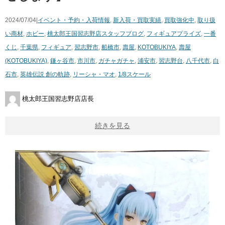
2024/07/04|
イベント・予約・入荷情報
,
新入荷・買取実績
,
買取強化中
,
取り扱
い商材
,
ホビー
,
桃太郎王国習志野店スタッフブログ
,
フィギュア
プライズ
,
一番
くじ
,
千葉県
,
フィギュア
,
習志野市
,
船橋市
,
壽屋
,
KOTOBUKIYA
,
壽屋
(KOTOBUKIYA)
,
鎌ヶ谷市
,
市川市
,
ガチャガチャ
,
浦安市
,
習志野台
,
八千代市
,
白
石市
,
英雄伝説 ​創の軌跡
,
リーシャ・マオ
,
1/8スケール
桃太郎王国習志野店店長
続きを見る