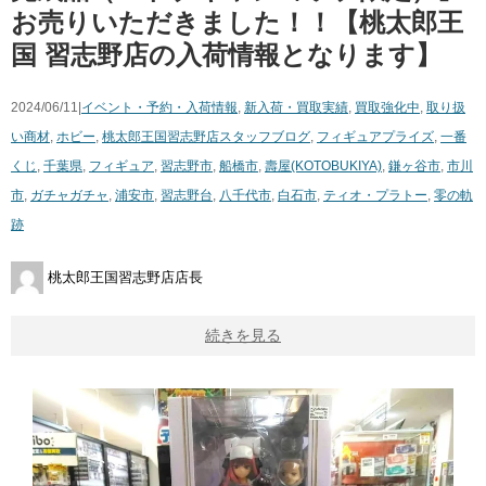
お売りいただきました！！【桃太郎王
国 習志野店の入荷情報となります】
2024/06/11|
イベント・予約・入荷情報
,
新入荷・買取実績
,
買取強化中
,
取り扱
い商材
,
ホビー
,
桃太郎王国習志野店スタッフブログ
,
フィギュア
プライズ
,
一番
くじ
,
千葉県
,
フィギュア
,
習志野市
,
船橋市
,
壽屋(KOTOBUKIYA)
,
鎌ヶ谷市
,
市川
市
,
ガチャガチャ
,
浦安市
,
習志野台
,
八千代市
,
白石市
,
ティオ・プラトー
,
零の軌
跡
桃太郎王国習志野店店長
続きを見る