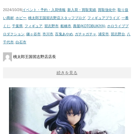
2024/10/28|
イベント・予約・入荷情報
,
新入荷・買取実績
,
買取強化中
,
取り扱
い商材
,
ホビー
,
桃太郎王国習志野店スタッフブログ
,
フィギュア
プライズ
,
一番
くじ
,
千葉県
,
フィギュア
,
習志野市
,
船橋市
,
壽屋(KOTOBUKIYA)
,
ホロライブプ
ロダクション
,
鎌ヶ谷市
,
市川市
,
百鬼あやめ
,
ガチャガチャ
,
浦安市
,
習志野台
,
八
千代市
,
白石市
桃太郎王国習志野店店長
続きを見る