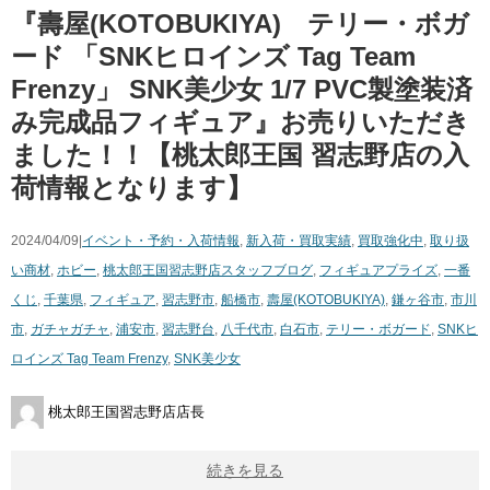
『壽屋(KOTOBUKIYA) テリー・ボガ
ード ​「SNKヒロインズ ​Tag ​Team ​
Frenzy」 ​SNK美少女 ​1/7 ​PVC製塗装済
み完成品フィギュア』お売りいただき
ました！！【桃太郎王国 習志野店の入
荷情報となります】
2024/04/09|
イベント・予約・入荷情報
,
新入荷・買取実績
,
買取強化中
,
取り扱
い商材
,
ホビー
,
桃太郎王国習志野店スタッフブログ
,
フィギュア
プライズ
,
一番
くじ
,
千葉県
,
フィギュア
,
習志野市
,
船橋市
,
壽屋(KOTOBUKIYA)
,
鎌ヶ谷市
,
市川
市
,
ガチャガチャ
,
浦安市
,
習志野台
,
八千代市
,
白石市
,
テリー・ボガード
,
SNKヒ
ロインズ ​Tag ​Team ​Frenzy
,
SNK美少女
桃太郎王国習志野店店長
続きを見る