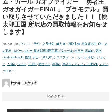
ム・ガール ​ガオファイガー 「勇者王
ガオガイガーFINAL」 プラモデル』買
い取りさせていただきました！！【桃
太郎王国 所沢店の買取情報をお知らせ
します】
2025/03/10|
イベント・予約・入荷情報
,
新入荷・買取実績
,
買取強化中
,
取り扱
い商材
,
ホビー
,
ホビー
,
桃太郎王国所沢店
プラモデル
,
埼玉県
,
川越市
,
壽屋
(KOTOBUKIYA)
,
模型
,
ホビー
,
所沢市
,
クロスフレーム・ガール
,
ホビーショッ
プ
,
入間市
,
狭山市
,
三芳町
,
東村山市
,
清瀬市
,
勇者王ガオガイガーFINAL
,
ガオフ
ァイガー
桃太郎王国所沢店
続きを見る