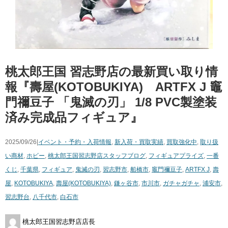
桃太郎王国 習志野店の最新買い取り情
報『壽屋(KOTOBUKIYA) ARTFX ​J ​竈
門禰豆子 ​「鬼滅の刃」 ​1/8 ​PVC製塗装
済み完成品フィギュア』
2025/09/26|
イベント・予約・入荷情報
,
新入荷・買取実績
,
買取強化中
,
取り扱
い商材
,
ホビー
,
桃太郎王国習志野店スタッフブログ
,
フィギュア
プライズ
,
一番
くじ
,
千葉県
,
フィギュア
,
鬼滅の刃
,
習志野市
,
船橋市
,
竈門禰豆子
,
ARTFX ​J
,
壽
屋
,
KOTOBUKIYA
,
壽屋(KOTOBUKIYA)
,
鎌ヶ谷市
,
市川市
,
ガチャガチャ
,
浦安市
,
習志野台
,
八千代市
,
白石市
桃太郎王国習志野店店長