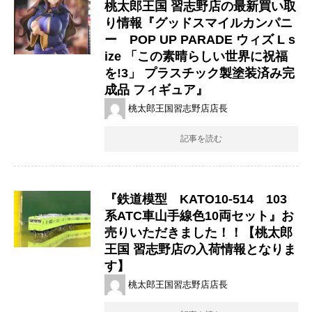
桃太郎王国 習志野店の最新買い取
り情報『グッドスマイルカンパニ
ー POP ​UP ​PARADE ​ウィズ ​L ​s
ize ​「この素晴らしい世界に祝福
を!3」 ​プラスチック製塗装済み完
成品 フィギュア』
桃太郎王国習志野店店長
記事を読む
『鉄道模型 KATO10-514 103
系ATC車山手線色10両セット』お
売りいただきました！！【桃太郎
王国 習志野店の入荷情報となりま
す】
桃太郎王国習志野店店長