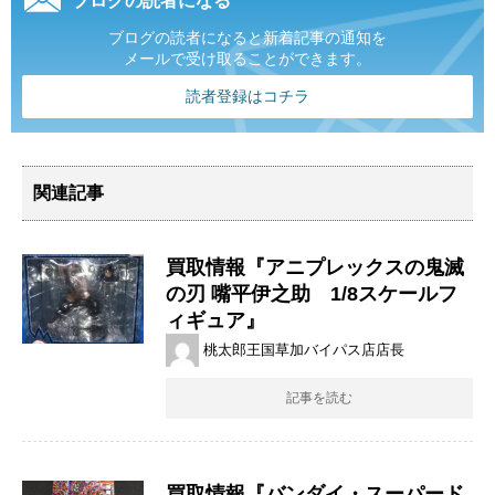
ブログの読者になる
ブログの読者になると新着記事の通知を
メールで受け取ることができます。
読者登録はコチラ
関連記事
買取情報『アニプレックスの鬼滅
の刃 ​嘴平伊之助 1/8スケールフ
ィギュア』
桃太郎王国草加バイパス店店長
記事を読む
買取情報『バンダイ・スーパード