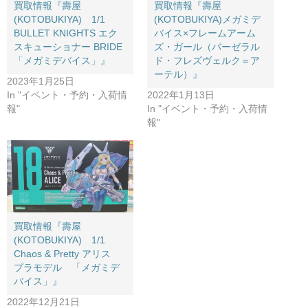
買取情報『壽屋
買取情報『壽屋
(KOTOBUKIYA) 1/1 ​
(KOTOBUKIYA)メガミデ
BULLET ​KNIGHTS ​エク
バイス×フレームアーム
スキューショナー ​BRIDE ​
ズ・ガール（​バーゼラル
「メガミデバイス」』
ド・フレズヴェルク＝ア
ーテル）』
2023年1月25日
In "イベント・予約・入荷情
2022年1月13日
報"
In "イベント・予約・入荷情
報"
買取情報『壽屋
(KOTOBUKIYA) 1/1
Chaos & Pretty アリス
プラモデル 「メガミデ
バイス」』
2022年12月21日