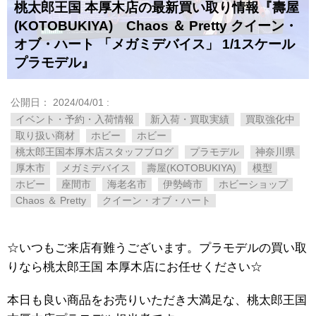
桃太郎王国 本厚木店の最新買い取り情報『壽屋
(KOTOBUKIYA) Chaos ​＆ ​Pretty ​クイーン・
オブ・ハート ​「メガミデバイス」 ​1/1スケール
プラモデル』
公開日：
2024/04/01
:
イベント・予約・入荷情報
新入荷・買取実績
買取強化中
取り扱い商材
ホビー
ホビー
桃太郎王国本厚木店スタッフブログ
プラモデル
神奈川県
厚木市
メガミデバイス
壽屋(KOTOBUKIYA)
模型
ホビー
座間市
海老名市
伊勢崎市
ホビーショップ
Chaos ​＆ ​Pretty
クイーン・オブ・ハート
☆いつもご来店有難うございます。プラモデルの買い取
りなら桃太郎王国 本厚木店にお任せください☆
本日も良い商品をお売りいただき大満足な、桃太郎王国