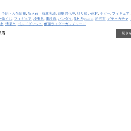
・予約・入荷情報
,
新入荷・買取実績
,
買取強化中
,
取り扱い商材
,
ホビー
,
フィギュア
一番くじ
,
フィギュア
,
埼玉県
,
川越市
,
バンダイ
,
S.H.Figuarts
,
所沢市
,
ガチャガチャ
,
市
,
清瀬市
,
ゴルドダッシュ
,
仮面ライダーガッチャード
沢店
続き