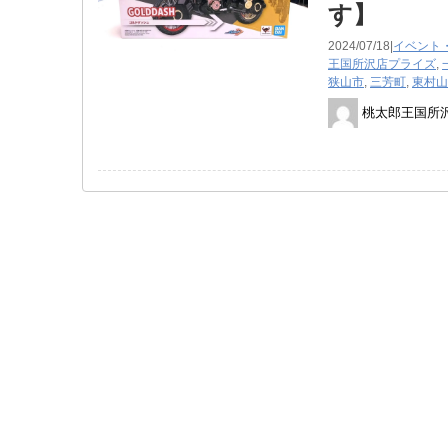
す】
2024/07/18|
イベント
王国所沢店
プライズ
,
狭山市
,
三芳町
,
東村山
桃太郎王国所