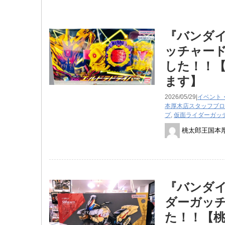
『バンダ
ッチャー
した！！【
ます】
2026/05/29|
イベント
本厚木店スタッフブロ
プ
,
仮面ライダーガッ
桃太郎王国本
『バンダイ 
ダーガッ
た！！【桃