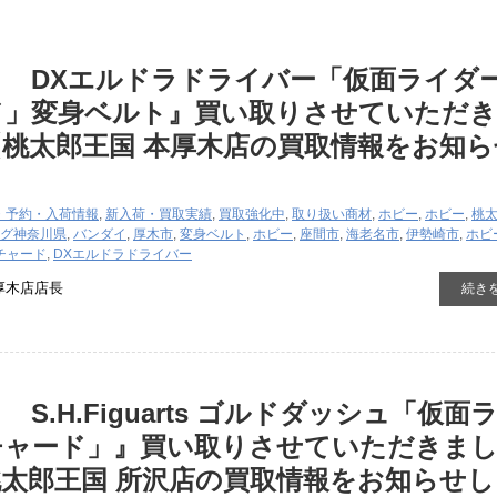
イ DXエルドラドライバー「仮面ライダ
ド」変身ベルト』買い取りさせていただ
桃太郎王国 本厚木店の買取情報をお知ら
・予約・入荷情報
,
新入荷・買取実績
,
買取強化中
,
取り扱い商材
,
ホビー
,
ホビー
,
桃
グ
神奈川県
,
バンダイ
,
厚木市
,
変身ベルト
,
ホビー
,
座間市
,
海老名市
,
伊勢崎市
,
ホビ
チャード
,
DXエルドラドライバー
厚木店店長
続き
S.H.Figuarts ゴルドダッシュ「仮面
チャード」』買い取りさせていただきま
太郎王国 所沢店の買取情報をお知らせし