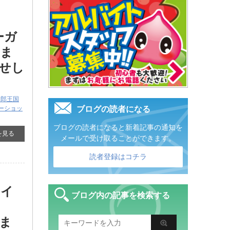
ーガ
きま
せし
太郎王国
ーショッ
ブログの読者になる
ブログの読者になると新着記事の通知を
を見る
メールで受け取ることができます。
読者登録はコチラ
ライ
ブログ内の記事を検索する
し
ま