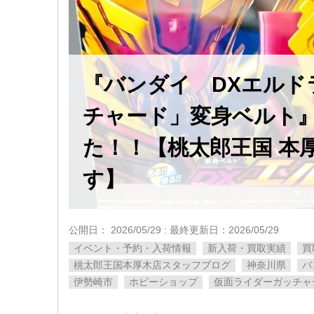
『バンダイ DXエルド
チャード」変身ベルト
た！！【桃太郎王国 本
す】
公開日：
2026/05/29
: 最終更新日：2026/05/29
イベント・予約・入荷情報
新入荷・買取実績
買
桃太郎王国本厚木店スタッフブログ
神奈川県
バ
伊勢崎市
ホビーショップ
仮面ライダーガッチャ