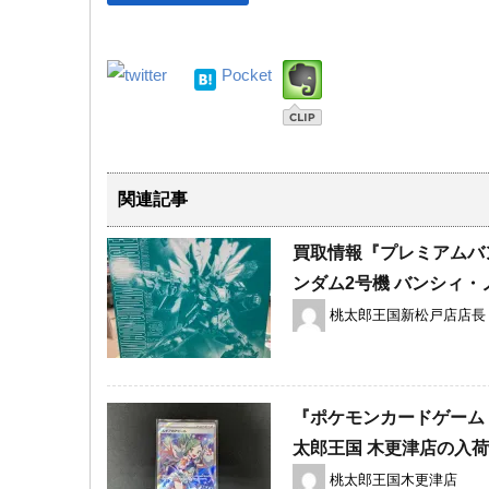
Pocket
関連記事
買取情報『​プレミアムバンダ
ンダム2号機 ​バンシィ・ノ
桃太郎王国新松戸店店長
『ポケモンカードゲーム 
太郎王国 木更津店の入
桃太郎王国木更津店