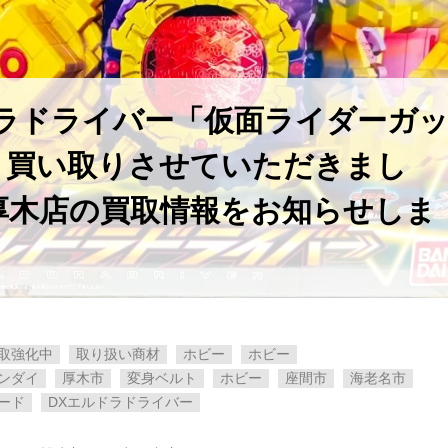
ラドライバー「仮面ライダーガ
』買い取りさせていただきまし
厚木店の買取情報をお知らせしま
取強化中
取り扱い商材
ホビー
ホビー
ンダイ
厚木市
変身ベルト
ホビー
座間市
海老名市
ード
DXエルドラドライバー