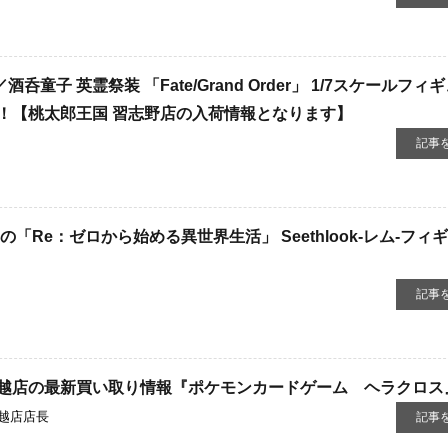
童子 英霊祭装 「Fate/Grand Order」 1/7スケールフィ
！【桃太郎王国 習志野店の入荷情報となります】
記事
「Re：ゼロから始める異世界生活」 ​Seethlook-レム-フィ
記事
越店の最新買い取り情報『ポケモンカードゲーム ヘラクロス
越店店長
記事