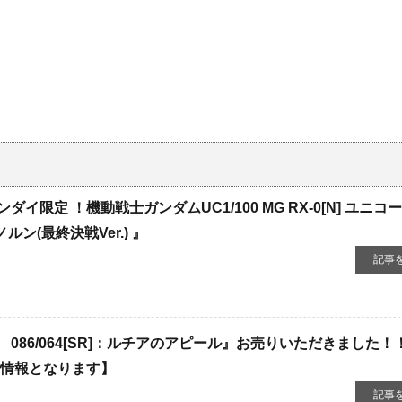
イ限定 ！機動戦士ガンダムUC1/100 ​MG ​RX-0[N] ​ユニコ
ルン(最終決戦Ver.) 』
記事
086/064[SR]：ルチアのアピール』お売りいただきました！
荷情報となります】
記事