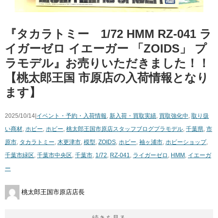
『タカラトミー 1/72 HMM RZ-041 ラ
イガーゼロ イエーガー 「ZOIDS」 プ
ラモデル』お売りいただきました！！
【桃太郎王国 市原店の入荷情報となり
ます】
2025/10/14|
イベント・予約・入荷情報
,
新入荷・買取実績
,
買取強化中
,
取り扱
い商材
,
ホビー
,
ホビー
,
桃太郎王国市原店スタッフブログ
プラモデル
,
千葉県
,
市
原市
,
タカラトミー
,
木更津市
,
模型
,
ZOIDS
,
ホビー
,
袖ヶ浦市
,
ホビーショップ
,
千葉市緑区
,
千葉市中央区
,
千葉市
,
1/72
,
RZ-041
,
ライガーゼロ
,
HMM
,
イエーガ
ー
桃太郎王国市原店店長