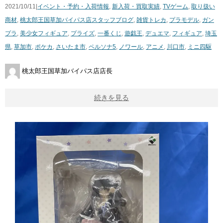
2021/10/11|
イベント・予約・入荷情報
,
新入荷・買取実績
,
TVゲーム
,
取り扱い
商材
,
桃太郎王国草加バイパス店スタッフブログ
,
雑貨
トレカ
,
プラモデル
,
ガン
プラ
,
美少女フィギュア
,
プライズ
,
一番くじ
,
遊戯王
,
デュエマ
,
フィギュア
,
埼玉
県
,
草加市
,
ポケカ
,
さいたま市
,
ペルソナ5
,
ノワール
,
アニメ
,
川口市
,
ミニ四駆
桃太郎王国草加バイパス店店長
続きを見る