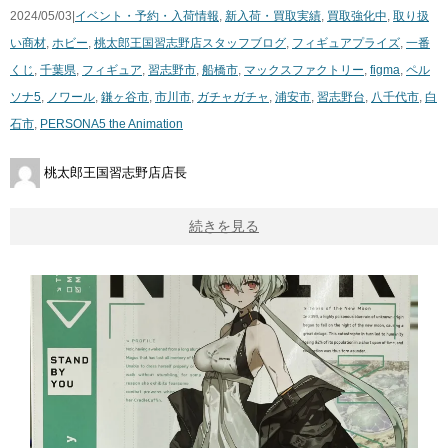
2024/05/03|
イベント・予約・入荷情報
,
新入荷・買取実績
,
買取強化中
,
取り扱
い商材
,
ホビー
,
桃太郎王国習志野店スタッフブログ
,
フィギュア
プライズ
,
一番
くじ
,
千葉県
,
フィギュア
,
習志野市
,
船橋市
,
マックスファクトリー
,
figma
,
ペル
ソナ5
,
ノワール
,
鎌ヶ谷市
,
市川市
,
ガチャガチャ
,
浦安市
,
習志野台
,
八千代市
,
白
石市
,
PERSONA5 the Animation
桃太郎王国習志野店店長
続きを見る