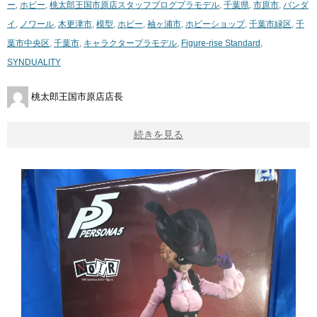
ー
,
ホビー
,
桃太郎王国市原店スタッフブログ
プラモデル
,
千葉県
,
市原市
,
バンダ
イ
,
ノワール
,
木更津市
,
模型
,
ホビー
,
袖ヶ浦市
,
ホビーショップ
,
千葉市緑区
,
千
葉市中央区
,
千葉市
,
キャラクタープラモデル
,
Figure-rise Standard
,
SYNDUALITY
桃太郎王国市原店店長
続きを見る