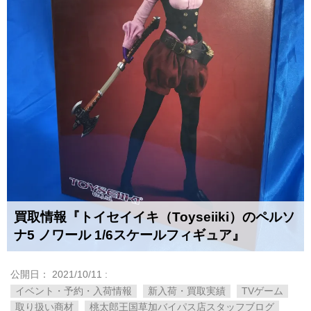
買取情報『トイセイイキ（Toyseiiki）のペルソ
ナ5 ​ノワール ​1/6スケールフィギュア』
公開日：
2021/10/11
:
イベント・予約・入荷情報
新入荷・買取実績
TVゲーム
取り扱い商材
桃太郎王国草加バイパス店スタッフブログ