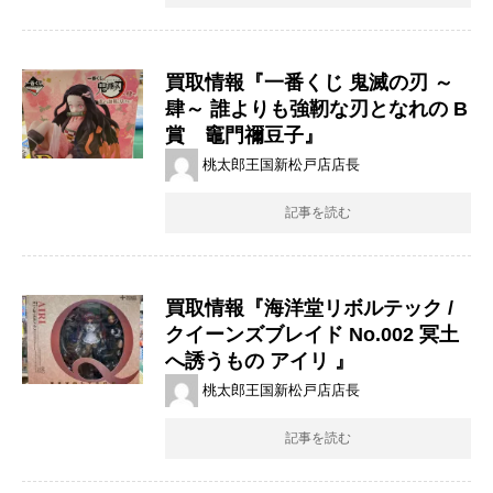
買取情報『一番くじ ​鬼滅の刃 ​～
肆～ ​誰よりも強靭な刃となれの ​B
賞 竈門禰豆子』
桃太郎王国新松戸店店長
記事を読む
買取情報『海洋堂リボルテック /​
クイーンズブレイド ​No.002 ​冥土
へ誘うもの ​アイリ ​』
桃太郎王国新松戸店店長
記事を読む