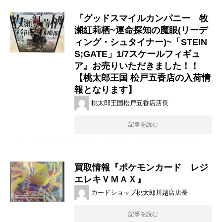
『グッドスマイルカンパニー 牧
瀬紅莉栖~運命探知の魔眼(リーデ
ィング・シュタイナー)~「STEIN
S;GATE」1/7スケールフィギュ
ア』お売りいただきました！！
【桃太郎王国 松戸五香店の入荷情
報となります】
桃太郎王国松戸五香店店長
記事を読む
買取情報『ポケモンカード レジ
エレキＶＭＡＸ』
カードショップ桃太郎川越店店長
記事を読む