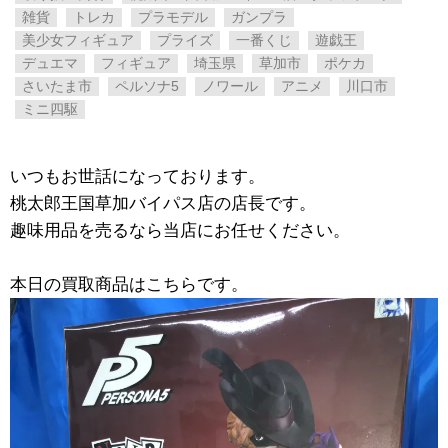
雑貨
トレカ
プラモデル
ガンプラ
美少女フィギュア
プライズ
一番くじ
遊戯王
デュエマ
フィギュア
埼玉県
草加市
ポケカ
さいたま市
ペルソナ5
ノワール
アニメ
川口市
ミニ四駆
いつもお世話になっております。
桃太郎王国草加バイパス店の店長です。
趣味用品を売るなら当店にお任せください。
本日の買取商品はこちらです。