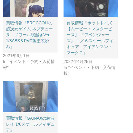
買取情報『BROCCOLIの
買取情報『ホットトイズ
超次元ゲイム ​ネプテュー
【ムービー・マスターピ
ヌ ノワール寝起きVer.
ース】 ​『アベンジャー
1/8ABS＆PVC製塗装済
ズ』 ​１／６スケールフィ
み』
ギュア アイアンマン・
マーク７』
2021年6月1日
In "イベント・予約・入荷情
2022年4月25日
報"
In "イベント・予約・入荷情
報"
買取情報『GAINAXの綾波
レイ ​1/6スケールフィギュ
ア』