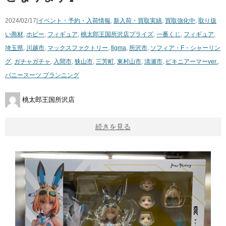
2024/02/17|
イベント・予約・入荷情報
,
新入荷・買取実績
,
買取強化中
,
取り扱
い商材
,
ホビー
,
フィギュア
,
桃太郎王国所沢店
プライズ
,
一番くじ
,
フィギュア
,
埼玉県
,
川越市
,
マックスファクトリー
,
figma
,
所沢市
,
ソフィア・F・シャーリン
グ
,
ガチャガチャ
,
入間市
,
狭山市
,
三芳町
,
東村山市
,
清瀬市
,
ビキニアーマーver.
,
バニースーツ プランニング
桃太郎王国所沢店
続きを見る