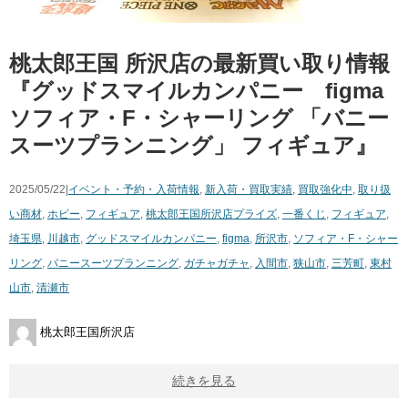
桃太郎王国 所沢店の最新買い取り情報
『グッドスマイルカンパニー figma
ソフィア・F・シャーリング 「バニー
スーツプランニング」 フィギュア』
2025/05/22|
イベント・予約・入荷情報
,
新入荷・買取実績
,
買取強化中
,
取り扱
い商材
,
ホビー
,
フィギュア
,
桃太郎王国所沢店
プライズ
,
一番くじ
,
フィギュア
,
埼玉県
,
川越市
,
グッドスマイルカンパニー
,
figma
,
所沢市
,
ソフィア・F・シャー
リング
,
バニースーツプランニング
,
ガチャガチャ
,
入間市
,
狭山市
,
三芳町
,
東村
山市
,
清瀬市
桃太郎王国所沢店
続きを見る