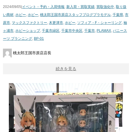
2024/09/05|
イベント・予約・入荷情報
,
新入荷・買取実績
,
買取強化中
,
取り扱
い商材
,
ホビー
,
ホビー
,
桃太郎王国市原店スタッフブログ
プラモデル
,
千葉県
,
市
原市
,
マックスファクトリー
,
木更津市
,
ホビー
,
ソフィア・F・シャーリング
,
袖
ヶ浦市
,
ホビーショップ
,
千葉市緑区
,
千葉市中央区
,
千葉市
,
PLAMAX
,
バニース
ーツ プランニング
,
BP-01
桃太郎王国市原店店長
続きを見る