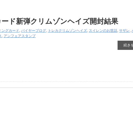
カード新弾クリムゾンヘイズ開封結果
ィングカード
,
バイヤーブログ
,
トレカ
クリムゾンヘイズ
,
スイレンのお世話
,
サザレ
,
ス
,
アンフェアスタンプ
続き