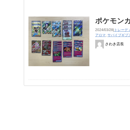
ポケモン
2024/03/28|
トレーデ
アロマ
,
サバイブギプ
さわき店長