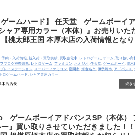
ゲームハード】 任天堂 ゲームボーイ
 シャア専用カラー（本体）』お売りいた
【桃太郎王国 本厚木店の入荷情報となり
・予約・入荷情報
,
新入荷・買取実績
,
買取強化中
,
レトロゲーム
,
ゲーム
,
取り扱い商
フブログ
神奈川県
,
レトロゲーム
,
ファミコン
,
ネオジオ
,
任天堂
,
ゲームボーイ
,
厚木
プレイステーション
,
スーパーファミコン
,
座間市
,
海老名市
,
伊勢崎市
,
アドバンス
,
トロゲームハード
,
シャア専用カラー
厚木店店長
続き
ndo ゲームボーイアドバンスSP（本体） 
ルー』買い取りさせていただきました！