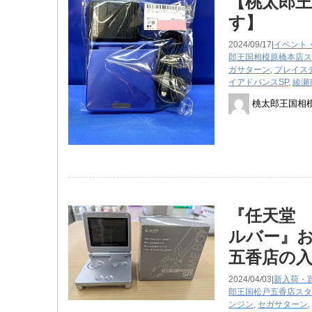
【桃太郎王
す】
2024/09/17|
イベント
郎王国相模原橋本店ス
ガサターン
,
プレイス
イアドバンスSP
,
綾瀬
桃太郎王国相
『任天堂 
ルバー』お
五香店の
2024/04/03|
新入荷・
郎王国松戸五香店スタ
ンジン
,
セガサターン
,