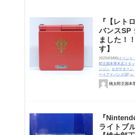
『【レトロ
バンスSP
ました！！
す】
2025/03/06|
イベント
郎王国本厚木店スタッ
ンジン
,
セガサターン
,
ーイアドバンスSP
,
レ
桃太郎王国本
『Ninte
ライトブ