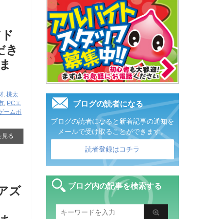
アド
だき
ま
材
,
桃太
市
,
PCエ
ブログの読者になる
ゲームボ
ブログの読者になると新着記事の通知を
メールで受け取ることができます。
を見る
読者登録はコチラ
ブログ内の記事を検索する
​アズ
！