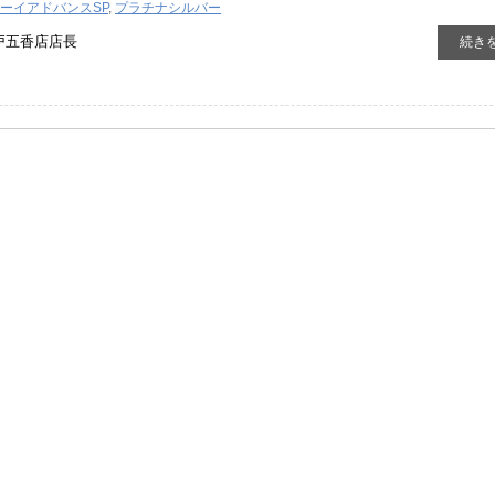
ーイアドバンスSP
,
プラチナシルバー
戸五香店店長
続き