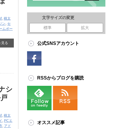
ま
文字サイズの変更
材
,
桃太
ジン
,
セ
標準
拡大
ームボー
を見る
公式SNSアカウント
RSSからブログを購読
ナシ
松戸
材
,
桃太
イ
,
PCエ
オススメ記事
市
,
アド