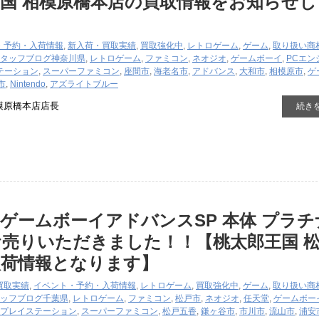
国 相模原橋本店の買取情報をお知らせし
・予約・入荷情報
,
新入荷・買取実績
,
買取強化中
,
レトロゲーム
,
ゲーム
,
取り扱い商
タッフブログ
神奈川県
,
レトロゲーム
,
ファミコン
,
ネオジオ
,
ゲームボーイ
,
PCエン
テーション
,
スーパーファミコン
,
座間市
,
海老名市
,
アドバンス
,
大和市
,
相模原市
,
ゲ
市
,
Nintendo
,
アズライトブルー
模原橋本店店長
続き
ゲームボーイアドバンスSP 本体 プラチ
売りいただきました！！【桃太郎王国 
入荷情報となります】
買取実績
,
イベント・予約・入荷情報
,
レトロゲーム
,
買取強化中
,
ゲーム
,
取り扱い商
ッフブログ
千葉県
,
レトロゲーム
,
ファミコン
,
松戸市
,
ネオジオ
,
任天堂
,
ゲームボー
プレイステーション
,
スーパーファミコン
,
松戸五香
,
鎌ヶ谷市
,
市川市
,
流山市
,
浦安