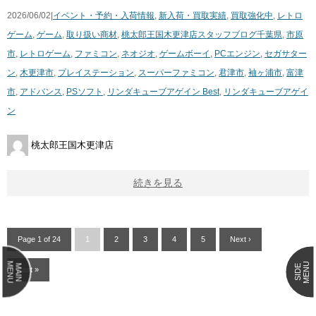
2026/06/02|
イベント・予約・入荷情報
,
新入荷・買取実績
,
買取強化中
,
レトロ
ゲーム
,
ゲーム
,
取り扱い商材
,
桃太郎王国木更津店スタッフブログ
千葉県
,
市原
市
,
レトロゲーム
,
ファミコン
,
ネオジオ
,
ゲームボーイ
,
PCエンジン
,
セガサター
ン
,
木更津市
,
プレイステーション
,
スーパーファミコン
,
君津市
,
袖ヶ浦市
,
富津
市
,
アドバンス
,
PSソフト
,
リンダキューブアゲイン Best
,
リンダキューブアゲイ
ン
桃太郎王国木更津店
続きを見る
Page 1 of 24
1
2
3
4
5
Next ›
MENU
MENU
MAIN
SIDE
Last »