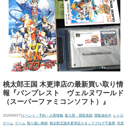
桃太郎王国 木更津店の最新買い取り情
報『バンプレスト ヴェルヌワールド
（スーパーファミコンソフト）』
2026/06/27|
イベント・予約・入荷情報
,
新入荷・買取実績
,
買取強化中
,
レトロ
ゲーム
,
ゲーム
,
取り扱い商材
,
桃太郎王国木更津店スタッフブログ
千葉県
,
市原