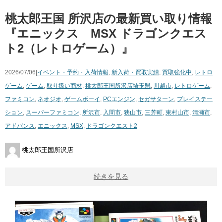
桃太郎王国 所沢店の最新買い取り情報
『エニックス MSX ドラゴンクエス
ト2（レトロゲーム）』
2026/07/06|
イベント・予約・入荷情報
,
新入荷・買取実績
,
買取強化中
,
レトロ
ゲーム
,
ゲーム
,
取り扱い商材
,
桃太郎王国所沢店
埼玉県
,
川越市
,
レトロゲーム
,
ファミコン
,
ネオジオ
,
ゲームボーイ
,
PCエンジン
,
セガサターン
,
プレイステー
ション
,
スーパーファミコン
,
所沢市
,
入間市
,
狭山市
,
三芳町
,
東村山市
,
清瀬市
,
アドバンス
,
エニックス
,
MSX
,
ドラゴンクエスト2
桃太郎王国所沢店
続きを見る