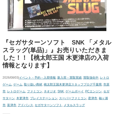
『セガサターンソフト SNK 「メタル
スラッグ(単品)」』お売りいただきま
した！！【桃太郎王国 木更津店の入荷
情報となります】
2026/08/03|
イベント・予約・入荷情報
,
新入荷・買取実績
,
買取強化中
,
レトロ
ゲーム
,
ゲーム
,
取り扱い商材
,
桃太郎王国木更津店スタッフブログ
千葉県
,
市原
市
,
レトロゲーム
,
ファミコン
,
ネオジオ
,
SNK
,
ゲームボーイ
,
PCエンジン
,
セガ
サターン
,
木更津市
,
プレイステーション
,
スーパーファミコン
,
君津市
,
袖ヶ浦
市
,
富津市
,
アドバンス
,
セガサターンソフト
,
メタルスラッグ