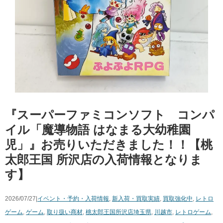
『スーパーファミコンソフト コンパ
イル「​魔導物語 ​はなまる大幼稚園
児」』お売りいただきました！！【桃
太郎王国 所沢店の入荷情報となりま
す】
2026/07/27|
イベント・予約・入荷情報
,
新入荷・買取実績
,
買取強化中
,
レトロ
ゲーム
,
ゲーム
,
取り扱い商材
,
桃太郎王国所沢店
埼玉県
,
川越市
,
レトロゲーム
,