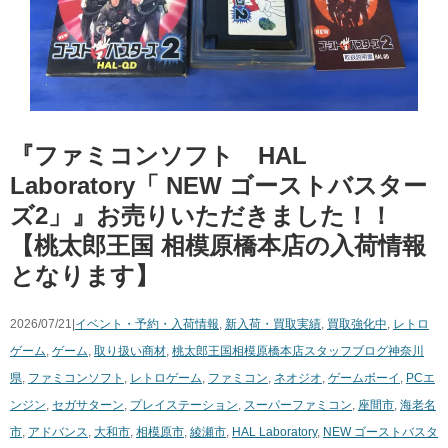
『ファミコンソフト HAL ​
Laboratory「 ​NEW ​ゴーストバスター
ズ2」』お売りいただきました！！
【桃太郎王国 相模原橋本店の入荷情報
となります】
2026/07/21|
イベント・予約・入荷情報
,
新入荷・買取実績
,
買取強化中
,
レトロ
ゲーム
,
ゲーム
,
取り扱い商材
,
桃太郎王国相模原橋本店スタッフブログ
神奈川
県
,
ファミコンソフト
,
レトロゲーム
,
ファミコン
,
ネオジオ
,
ゲームボーイ
,
PCエ
ンジン
,
セガサターン
,
プレイステーション
,
スーパーファミコン
,
座間市
,
海老名
市
,
アドバンス
,
大和市
,
相模原市
,
綾瀬市
,
HAL ​Laboratory
,
NEW ​ゴーストバスタ