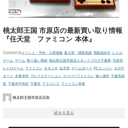
桃太郎王国 市原店の最新買い取り情報
『任天堂 ファミコン 本体』
2026/06/18|
イベント・予約・入荷情報
,
新入荷・買取実績
,
買取強化中
,
レトロ
ゲーム
,
ゲーム
,
取り扱い商材
,
桃太郎王国市原店スタッフブログ
千葉県
,
市原市
,
レトロゲーム
,
ファミコン
,
ネオジオ
,
任天堂
,
ゲームボーイ
,
PCエンジン
,
セガサ
ターン
,
木更津市
,
プレイステーション
,
スーパーファミコン
,
袖ヶ浦市
,
千葉市緑
区
,
千葉市中央区
,
千葉市
,
アドバンス
,
ファミコン本体
桃太郎王国市原店店長
続きを見る