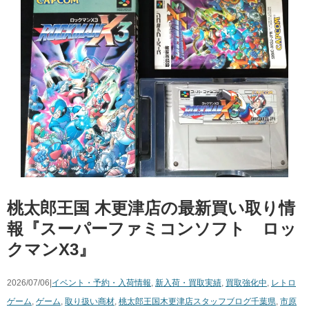
桃太郎王国 木更津店の最新買い取り情
報『スーパーファミコンソフト ロッ
クマンX3』
2026/07/06|
イベント・予約・入荷情報
,
新入荷・買取実績
,
買取強化中
,
レトロ
ゲーム
,
ゲーム
,
取り扱い商材
,
桃太郎王国木更津店スタッフブログ
千葉県
,
市原