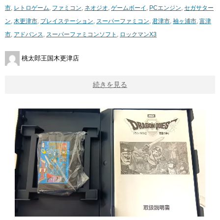
市
,
レトロゲーム
,
ファミコン
,
ネオジオ
,
ゲームボーイ
,
PCエンジン
,
セガサター
ン
,
木更津市
,
プレイステーション
,
スーパーファミコン
,
君津市
,
袖ヶ浦市
,
富津
市
,
アドバンス
,
スーパーファミコンソフト
,
ロックマンX3
桃太郎王国木更津店
続きを見る