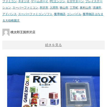
ファミコン
,
ネオジオ
,
ゲームボーイ
,
PCエンジン
,
セガサターン
,
プレイステー
ション
,
スーパーファミコン
,
所沢市
,
入間市
,
狭山市
,
三芳町
,
東村山市
,
清瀬市
,
アドバンス
,
スーパーファミコンソフト
,
魔導物語
,
コンパイル
,
魔導物語 ​はなま
る大幼稚園児
桃太郎王国所沢店
続きを見る