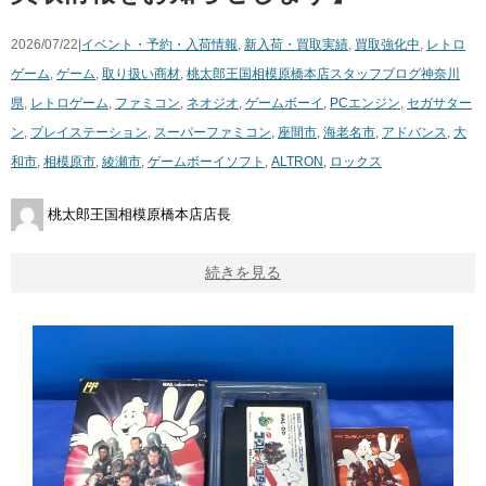
2026/07/22|
イベント・予約・入荷情報
,
新入荷・買取実績
,
買取強化中
,
レトロ
ゲーム
,
ゲーム
,
取り扱い商材
,
桃太郎王国相模原橋本店スタッフブログ
神奈川
県
,
レトロゲーム
,
ファミコン
,
ネオジオ
,
ゲームボーイ
,
PCエンジン
,
セガサター
ン
,
プレイステーション
,
スーパーファミコン
,
座間市
,
海老名市
,
アドバンス
,
大
和市
,
相模原市
,
綾瀬市
,
ゲームボーイソフト
,
ALTRON
,
ロックス
桃太郎王国相模原橋本店店長
続きを見る