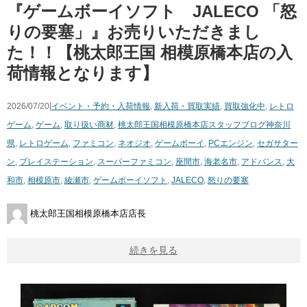
『ゲームボーイソフト JALECO 「怒
りの要塞」』お売りいただきまし
た！！【桃太郎王国 相模原橋本店の入
荷情報となります】
2026/07/20|
イベント・予約・入荷情報
,
新入荷・買取実績
,
買取強化中
,
レトロ
ゲーム
,
ゲーム
,
取り扱い商材
,
桃太郎王国相模原橋本店スタッフブログ
神奈川
県
,
レトロゲーム
,
ファミコン
,
ネオジオ
,
ゲームボーイ
,
PCエンジン
,
セガサター
ン
,
プレイステーション
,
スーパーファミコン
,
座間市
,
海老名市
,
アドバンス
,
大
和市
,
相模原市
,
綾瀬市
,
ゲームボーイソフト
,
JALECO
,
怒りの要塞
桃太郎王国相模原橋本店店長
続きを見る