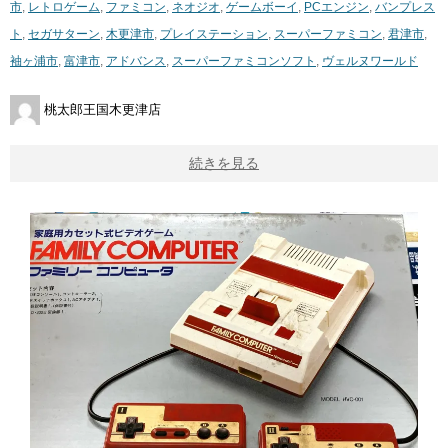
市
,
レトロゲーム
,
ファミコン
,
ネオジオ
,
ゲームボーイ
,
PCエンジン
,
バンプレス
ト
,
セガサターン
,
木更津市
,
プレイステーション
,
スーパーファミコン
,
君津市
,
袖ヶ浦市
,
富津市
,
アドバンス
,
スーパーファミコンソフト
,
ヴェルヌワールド
桃太郎王国木更津店
続きを見る