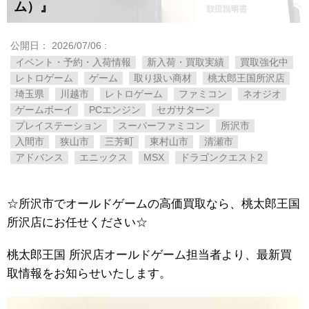
ム）』
公開日：
2026/07/06
:
イベント・予約・入荷情報
新入荷・買取実績
買取強化中
レトロゲーム
ゲーム
取り扱い商材
桃太郎王国所沢店
埼玉県
川越市
レトロゲーム
ファミコン
ネオジオ
ゲームボーイ
PCエンジン
セガサターン
プレイステーション
スーパーファミコン
所沢市
入間市
狭山市
三芳町
東村山市
清瀬市
アドバンス
エニックス
MSX
ドラゴンクエスト2
☆所沢市でオールドゲームの高価買取なら、桃太郎王国
所沢店にお任せください☆
桃太郎王国 所沢店オールドゲーム担当者より、最新買
取情報をお知らせいたします。