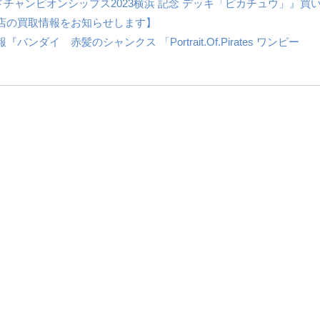
チャンピオンシップス2023横浜 記念 デッキ「ピカチュウ」』買
店の買取情報をお知らせします】
イ 赤髪のシャンクス 「Portrait.Of.Pirates ワンピー