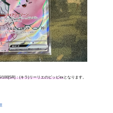
100[SR]：(キラ)リーリエのピッピex
となります。
。
選