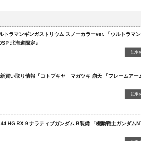
トラマンギンガストリウム ​スノーカラーver. ​「ウルトラマ
0SP ​北海道限定』
記事
新買い取り情報『コトブキヤ マガツキ ​崩天 ​「フレームアー
記事
 ​HG ​RX-9 ​ナラティブガンダム ​B装備 ​「機動戦士ガンダムNT