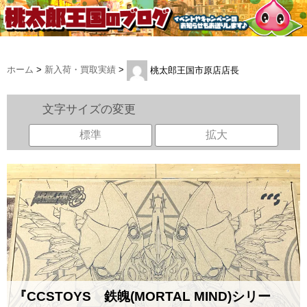
ホーム
>
新入荷・買取実績
>
桃太郎王国市原店店長
文字サイズの変更
標準
拡大
『CCSTOYS 鉄魄(MORTAL MIND)シリー