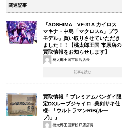
関連記事
『AOSHIMA VF-31A カイロス
マキナ・中島「マクロスΔ」プラ
モデル』買い取りさせていただき
ました！！【桃太郎王国 市原店の
買取情報をお知らせします】
桃太郎王国市原店店長
記事を読む
買取情報『 ​プレミアムバンダイ限
定DXルーブジャイロ ​-美剣サキ仕
様- ​「ウルトラマンR/B(ルー
ブ)」』
桃太郎王国新松戸店店長