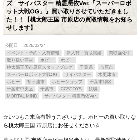
ズ サイバスター 精霊憑依Ver.「スーパーロボ
ット大戦OG」』買い取りさせていただきまし
た！！【桃太郎王国 市原店の買取情報をお知ら
せします】
公開日：
2025/02/24
:
イベント・予約・入荷情報
新入荷・買取実績
買取強化中
取り扱い商材
ホビー
ホビー
桃太郎王国市原店スタッフブログ
千葉県
市原市
スーパーロボット大戦OG
サイバスター
木更津市
ホビー
袖ヶ浦市
ホビーショップ
千葉市緑区
千葉市中央区
千葉市
CCSTOYS
鉄魄
MORTAL MIND
サイバスター 精霊憑依Ver.
☆いつもご来店有難うございます。ホビーの買い取りな
ら桃太郎王国 市原店にお任せください☆