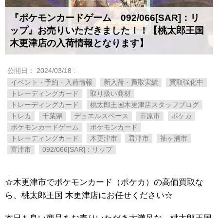
『ポケモンカードゲーム 092/066[SAR]：リ
ップ』お売りいただきました！！【桃太郎王国
木更津店の入荷情報となります】
公開日：
2024/03/18
:
イベント・予約・入荷情報
新入荷・買取実績
買取強化中
トレーディングカード
取り扱い商材
トレーディングカード
桃太郎王国木更津店スタッフブログ
トレカ
千葉県
デュエルスペース
市原市
ポケカ
ポケモンカードゲーム
ポケモンカード
トレーディングカード
木更津市
君津市
袖ヶ浦市
富津市
092/066[SAR]：リップ
☆木更津市でポケモンカード（ポケカ）の高価買取な
ら、桃太郎王国 木更津店にお任せください☆