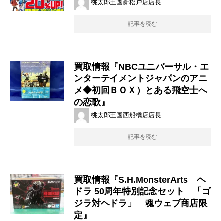
桃太郎王国新松戸店店長
記事を読む
買取情報『NBCユニバーサル・エ
ンターテイメントジャパンのアニ
メ◆初回ＢＯＸ）とある飛空士へ
の恋歌』
桃太郎王国西船橋店店長
記事を読む
買取情報『S.H.MonsterArts ヘ
ドラ ​50周年特別記念セット 「ゴ
ジラ対ヘドラ」​ 魂ウェブ商店限
定』