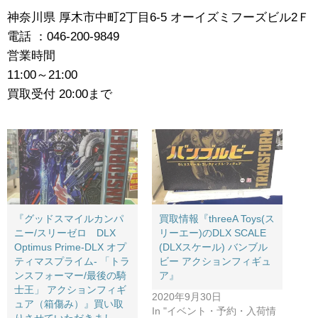
神奈川県 厚木市中町2丁目6-5 オーイズミフーズビル2Ｆ
電話 ：046-200-9849
営業時間
11:00～21:00
買取受付 20:00まで
『グッドスマイルカンパ
買取情報『threeA ​Toys(ス
ニー/スリーゼロ DLX ​
リーエー)のDLX ​SCALE ​
Optimus ​Prime-DLX ​オプ
(DLXスケール) ​バンブル
ティマスプライム- ​「トラ
ビー ​アクションフィギュ
ンスフォーマー/最後の騎
ア』
士王」 ​アクションフィギ
2020年9月30日
ュア（箱傷み）』買い取
In "イベント・予約・入荷情
りさせていただきまし