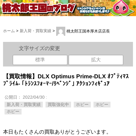
ホーム
>
新入荷・買取実績
>
桃太郎王国本厚木店店長
文字サイズの変更
標準
拡大
【買取情報】DLX Optimus Prime-DLX ｵﾌﾟﾃｨﾏｽ
ﾌﾟﾗｲﾑ- ｢ﾄﾗﾝｽﾌｫｰﾏｰ/ﾘﾍﾞﾝｼﾞ｣ ｱｸｼｮﾝﾌｨｷﾞｭｱ
公開日：
2022/04/30
:
新入荷・買取実績
買取強化中
ホビー
ホビー
ホビー
本日もたくさんの買取ありがとうございます。