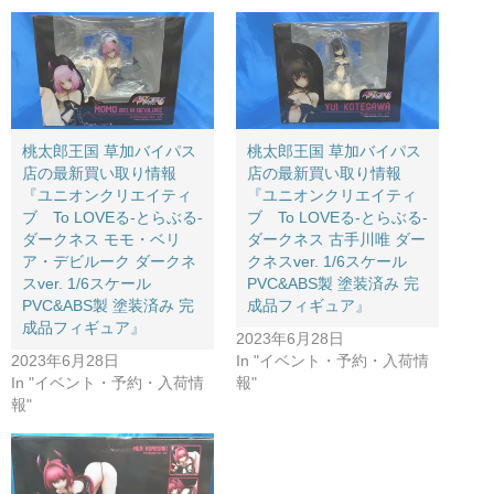
桃太郎王国 草加バイパス
桃太郎王国 草加バイパス
店の最新買い取り情報
店の最新買い取り情報
『ユニオンクリエイティ
『ユニオンクリエイティ
ブ To ​LOVEる-とらぶる-
ブ To ​LOVEる-とらぶる-
ダークネス ​モモ・ベリ
ダークネス ​古手川唯 ​ダー
ア・デビルーク ​ダークネ
クネスver. ​1/6スケール ​
スver. ​1/6スケール ​
PVC&ABS製 ​塗装済み ​完
PVC&ABS製 ​塗装済み ​完
成品フィギュア』
成品フィギュア』
2023年6月28日
2023年6月28日
In "イベント・予約・入荷情
In "イベント・予約・入荷情
報"
報"