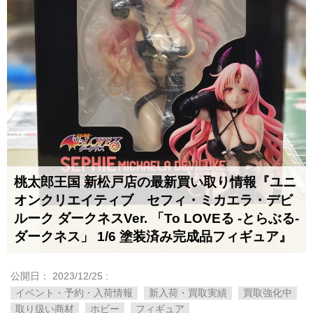
桃太郎王国 新松戸店の最新買い取り情報『ユニ
オンクリエイティブ セフィ・ミカエラ・デビ
ルーク ​ダークネスVer. ​「To ​LOVEる ​-とらぶる-
​ダークネス」 ​1/6 ​塗装済み完成品フィギュア』
公開日：
2023/12/25
:
イベント・予約・入荷情報
新入荷・買取実績
買取強化中
取り扱い商材
ホビー
フィギュア