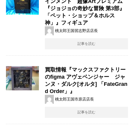
インメント 超像Artプレミアム
『ジョジョの奇妙な冒険 第3部』
「ペット・ショップ＆ホルス
神」』フィギュア
桃太郎王国習志野店店長
記事を読む
買取情報『マックスファクトリー
のfigma ​アヴェベンジャー ジャ
ンヌ・ダルク[オルタ] ​「FateGran
d ​Order」』
桃太郎王国市原店店長
記事を読む