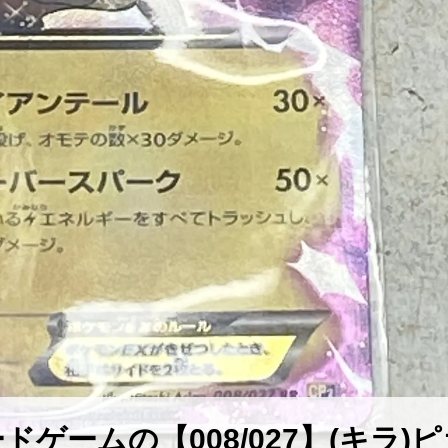
ゲームの【008/027】(キラ)ピ