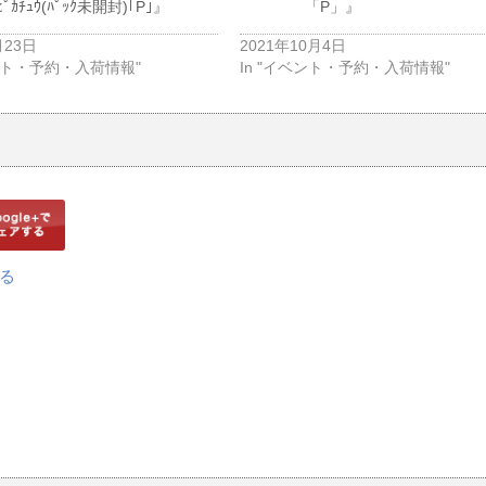
ﾋﾟｶﾁｭｳ(ﾊﾟｯｸ未開封)｢P｣』
「P」』
月23日
2021年10月4日
ベント・予約・入荷情報"
In "イベント・予約・入荷情報"