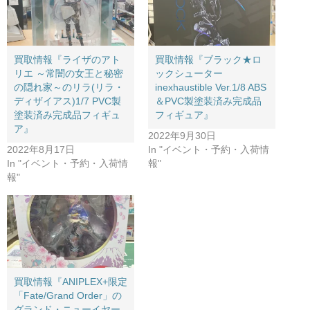
買取情報『ライザのアト
買取情報『ブラック★ロ
リエ ​～常闇の女王と秘密
ックシューター​
の隠れ家～のリラ(リラ・
inexhaustible ​Ver.​1/8 ​ABS
ディザイアス)1/7 ​PVC製
＆PVC製塗装済み完成品
塗装済み完成品フィギュ
フィギュア』
ア』
2022年9月30日
2022年8月17日
In "イベント・予約・入荷情
In "イベント・予約・入荷情
報"
報"
買取情報『ANIPLEX+限定
「Fate/Grand ​Order」の
グランド・ニューイヤー ​