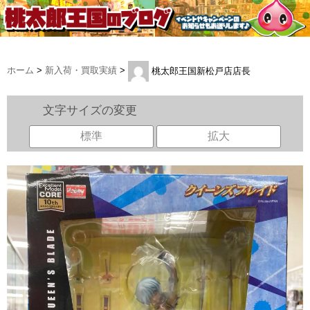
ホーム
>
新入荷・買取実績
>
桃太郎王国新松戸店店長
文字サイズの変更
標準
拡大