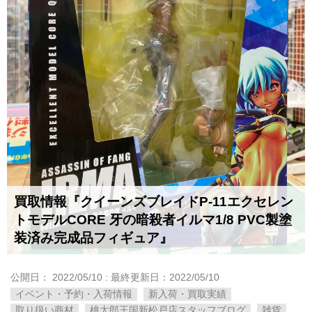
買取情報『クイーンズブレイドP-11エクセレン
トモデルCORE ​牙の暗殺者イルマ​1/8 ​PVC製塗
装済み完成品フィギュア』
公開日：
2022/05/10
: 最終更新日：2022/05/10
イベント・予約・入荷情報
新入荷・買取実績
取り扱い商材
桃太郎王国新松戸店スタッフブログ
雑貨