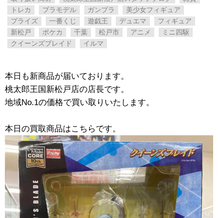
トレカ
プラモデル
ガンプラ
美少女フィギュア
プライズ
一番くじ
遊戯王
デュエマ
フィギュア
新松戸
ポケカ
千葉
松戸市
アニメ
ミニ四駆
クイーンズブレイド
イルマ
本日も新商品が届いております。
桃太郎王国新松戸店の店長です。
地域No.1の価格で買い取りいたします。
本日の買取商品はこちらです。