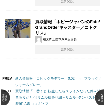
記事を読む
買取情報『ホビージャパンのFate/
GrandOrderキャスター／ニトク
リス』
桃太郎王国本厚木店店長
記事を読む
PREV
新入荷情報『コピックモデラー 0.02mm ブラック／
ウォームグレー』
NEXT
買取情報『一番くじ ​転生したらスライムだった件～投
MENU
MENU
MAIN
SIDE
票ありがとう!リムル様祭り編～リムル=テンペスト(悪
魔風) ​A賞 ​フィギュア』