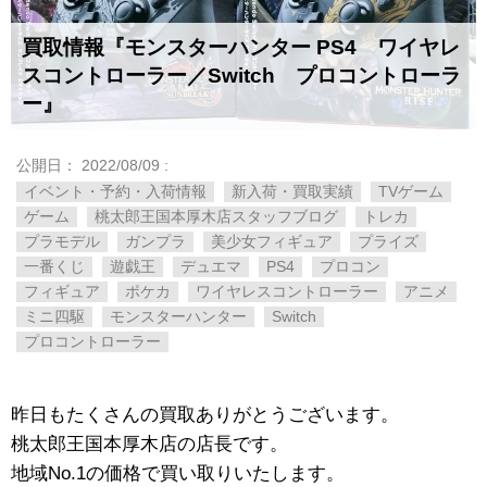
買取情報『モンスターハンター PS4 ワイヤレ
スコントローラー／Switch プロコントローラ
ー』
公開日：
2022/08/09
:
イベント・予約・入荷情報
新入荷・買取実績
TVゲーム
ゲーム
桃太郎王国本厚木店スタッフブログ
トレカ
プラモデル
ガンプラ
美少女フィギュア
プライズ
一番くじ
遊戯王
デュエマ
PS4
プロコン
フィギュア
ポケカ
ワイヤレスコントローラー
アニメ
ミニ四駆
モンスターハンター
Switch
プロコントローラー
昨日もたくさんの買取ありがとうございます。
桃太郎王国本厚木店の店長です。
地域No.1の価格で買い取りいたします。