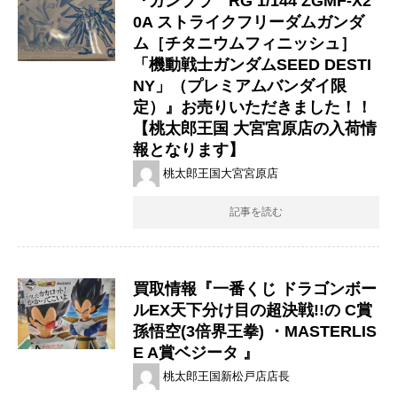
『ガンプラ RG 1/144 ​ZGMF-X2
0A ​ストライクフリーダムガンダ
ム​［チタニウムフィニッシュ］
「機動戦士ガンダムSEED ​DESTI
NY」（プレミアムバンダイ限
定）』お売りいただきました！！
【桃太郎王国 大宮宮原店の入荷情
報となります】
桃太郎王国大宮宮原店
記事を読む
買取情報『一番くじ ​ドラゴンボー
ルEX天下分け目の超決戦!!の ​C賞 ​
孫悟空(3倍界王拳) ・​MASTERLIS
E ​A賞ベジータ 』
桃太郎王国新松戸店店長